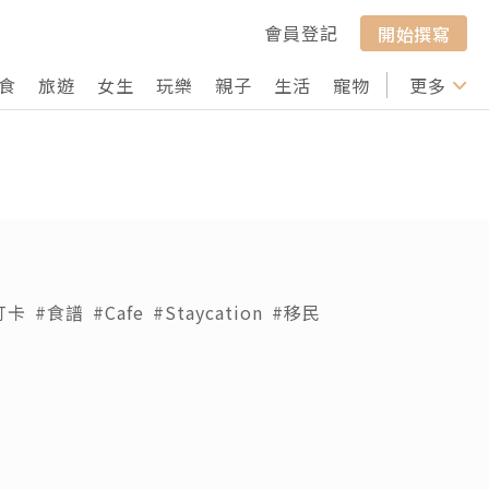
會員登記
開始撰寫
食
旅遊
女生
玩樂
親子
生活
寵物
行山
更多
打卡
打卡
#食譜
#Cafe
#Staycation
#移民