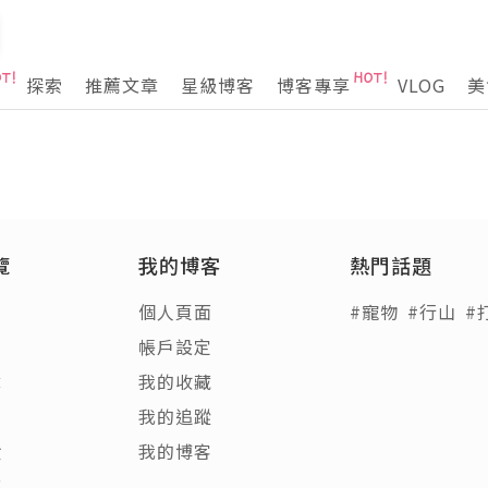
探索
推薦文章
星級博客
博客專享
VLOG
美
覽
我的博客
熱門話題
個人頁面
#寵物
#行山
#
帳戶設定
章
我的收藏
客
我的追蹤
饋
我的博客
稿