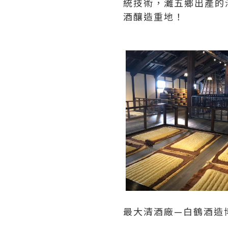
統技術，灘五鄉出產的
酒釀造重地！
最大清酒廠—白鶴酒造