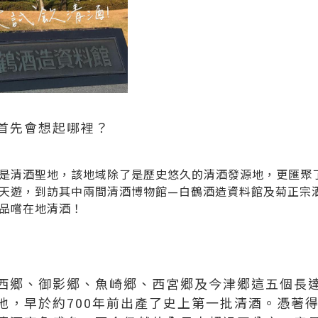
首先會想起哪裡？
是清酒聖地，該地域除了是歷史悠久的清酒發源地，更匯聚
天遊，到訪其中兩間清酒博物館—白鶴酒造資料館及菊正宗
品嚐在地清酒！
西郷、御影郷、魚崎郷、西宮郷及今津郷這五個長達
地，早於約700年前出產了史上第一批清酒。憑著