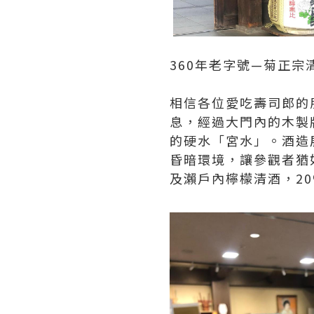
360年老字號—菊正宗
相信各位愛吃壽司郎的
息，經過大門內的木製
的硬水「宮水」。酒造
昏暗環境，讓參觀者猶
及瀨戶內檸檬清酒，2