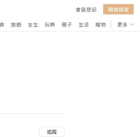
會員登記
開始撰寫
食
旅遊
女生
玩樂
親子
生活
寵物
行山
更多
打卡
追蹤