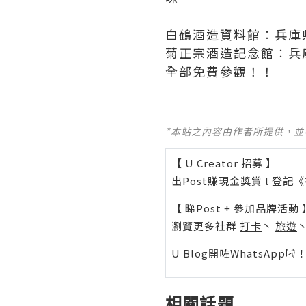
白鶴酒造資料館︰兵庫県
菊正宗酒造記念館︰兵庫
全部免費參觀！！
*本站之內容由作者所提供，
【 U Creator 招募 】
出Post賺現金獎賞 l
登記《
【 睇Post + 參加品牌活動 
瀏覽更多社群
打卡
丶
旅遊
U Blog開咗WhatsAp
相關話題