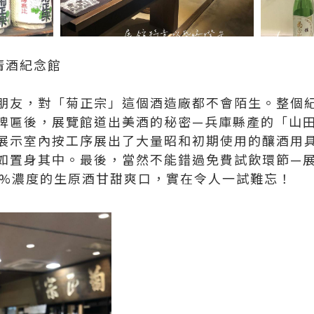
清酒紀念館
朋友，對「菊正宗」這個酒造廠都不會陌生。整個
牌匾後，展覽館道出美酒的秘密—兵庫縣產的「山
展示室內按工序展出了大量昭和初期使用的釀酒用
如置身其中。最後，當然不能錯過免費試飲環節—
0%濃度的生原酒甘甜爽口，實在令人一試難忘！