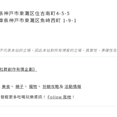
神戸市東灘区住吉南町4-5-5
県神戸市東灘区魚崎西町 1-9-1
並不代表本站的立場。因此本站對所有博客的立場、真實性、準確性
社群創作有價企劃》
】
丶
美食
丶
親子
丶
寵物
丶
扮靚攻略
及
活動情報
p啦！發掘更多吃喝玩樂資訊！
Follow 我哋
！