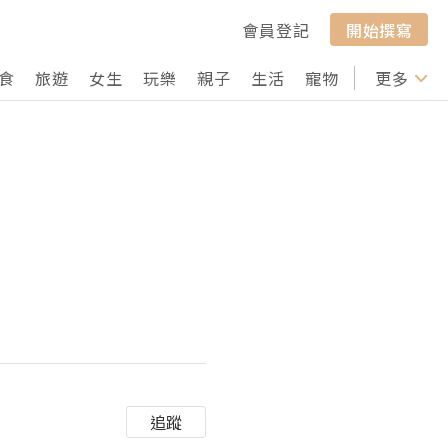
會員登記
開始撰寫
食
旅遊
女生
玩樂
親子
生活
寵物
行山
更多
打卡
追蹤