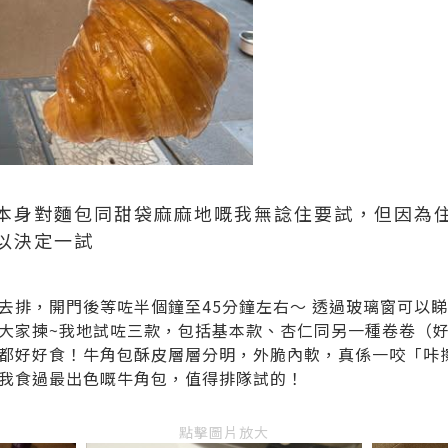
本身對麵包同甜袋麻麻地嘅我無諗住要試，但因為
以決定一試
去排，開門後等咗半個鐘至45分鐘左右～ 透過玻璃窗可以
家揀~我地試咗三款，包括基本款、杏仁同另一種卷卷（好似叫Ko
都好好食！牛角包酥皮層層分明，外脆內軟，真係一咬「咔
我食過最出色嘅牛角包，值得排隊試的！
點擊圖片放大