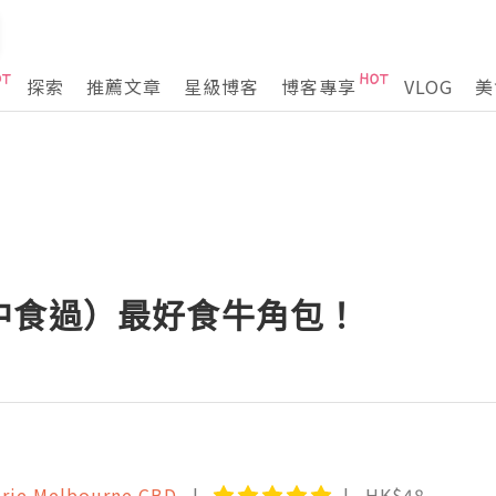
探索
推薦文章
星級博客
博客專享
VLOG
美
中食過）最好食牛角包！
erie Melbourne CBD
HK$48