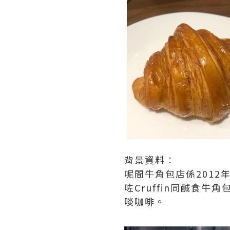
背景資料︰
呢間牛角包店係201
咗Cruffin同鹹食牛
啖咖啡。