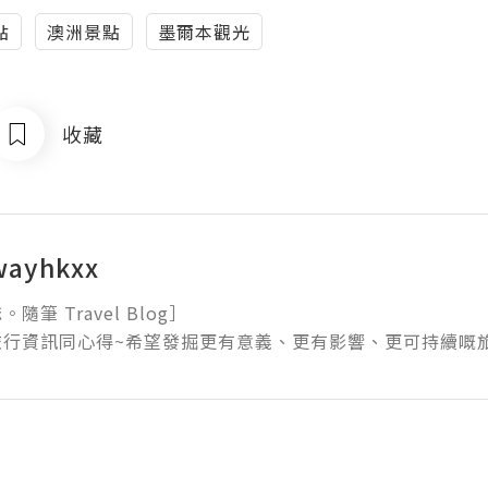
點
澳洲景點
墨爾本觀光
收藏
ayhkxx
筆 Travel Blog］

旅行資訊同心得~希望發掘更有意義、更有影響、更可持續嘅