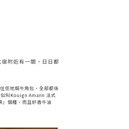
住宿附近有一間，日日都
睇住佢地焗牛角包，全部都係
uign Amann 法式
擦」個種，而且好香牛油