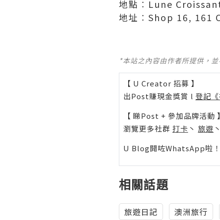
地點︰Lune Croissant
地址︰Shop 16, 161 Col
*本站之內容由作者所提供，
【 U Creator 招募 】
出Post賺現金獎賞 l
登記《
【 睇Post + 參加品牌活動 
瀏覽更多社群
打卡
丶
旅遊
U Blog開咗WhatsAp
相關話題
旅遊日記
澳洲旅行