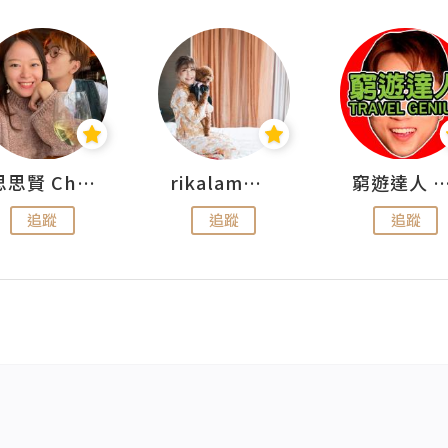
思思賢 ChillMyBabe
rikalammm
窮遊達人 Mr.TravelGe
追蹤
追蹤
追蹤