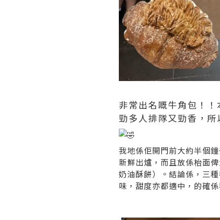
非常出名嘅牛角包！！
勁多人排隊又勁香，所
我地係佢開門前大約半個鐘
新鮮出爐，而且放係枱面俾大
奶油酥餅）。結論係，三種
味，甜度亦都適中，的確係