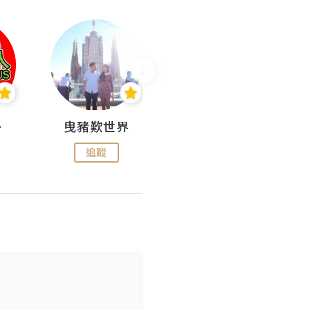
nius
曳豬歎世界
Koalascities (^O^)! @ UTravel
追蹤
追蹤