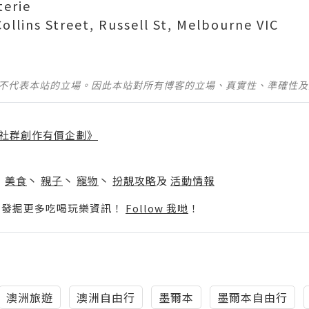
erie
lins Street, Russell St, Melbourne VIC
並不代表本站的立場。因此本站對所有博客的立場、真實性、準確性
社群創作有價企劃》
】
丶
美食
丶
親子
丶
寵物
丶
扮靚攻略
及
活動情報
p啦！發掘更多吃喝玩樂資訊！
Follow 我哋
！
澳洲旅遊
澳洲自由行
墨爾本
墨爾本自由行