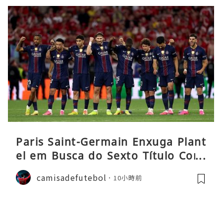
Paris Saint-Germain Enxuga Plant
el em Busca do Sexto Título Cons
ecutivo da Liga
camisadefutebol
10小時前