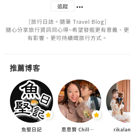
追蹤
［旅行日誌。隨筆 Travel Blog］

隨心分享旅行資訊同心得~希望發掘更有意義、更
有影響、更可持續嘅旅行方式。
推薦博客
urnal
魚堅日記
思思賢 ChillMyBabe
rikala