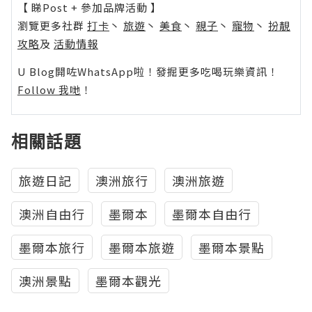
【 睇Post + 參加品牌活動 】
瀏覽更多社群
打卡
丶
旅遊
丶
美食
丶
親子
丶
寵物
丶
扮靚
攻略
及
活動情報
U Blog開咗WhatsApp啦！發掘更多吃喝玩樂資訊！
Follow 我哋
！
相關話題
旅遊日記
澳洲旅行
澳洲旅遊
澳洲自由行
墨爾本
墨爾本自由行
墨爾本旅行
墨爾本旅遊
墨爾本景點
澳洲景點
墨爾本觀光