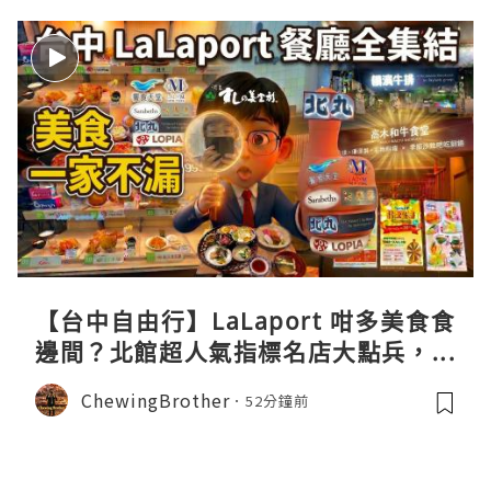
【台中自由行】LaLaport 咁多美食食
邊間？北館超人氣指標名店大點兵，深
度實測日本直送「北丸」職人料理與南
ChewingBrother
52分鐘前
館 LOPIA 超市神級熟食區！