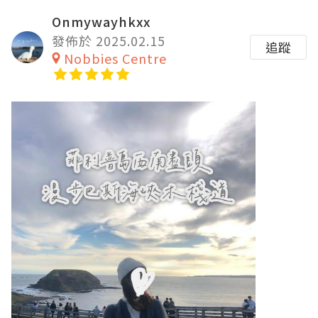
Onmywayhkxx
發佈於 2025.02.15
追蹤
Nobbies Centre