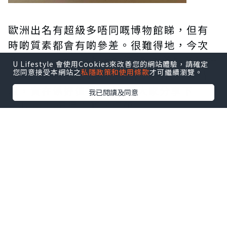
歐洲出名有超級多唔同嘅博物館睇，但有
時啲質素都會有啲參差。很難得地，今次
我去Valencia睇嘅博物館/藝術館好多都好
U Lifestyle 會使用Cookies來改善您的網站體驗，請確定
您同意接受本網站之
私隱政策和使用條款
才可繼續瀏覽。
高質，而且仲要好多都有指定免費參觀時
段，實在係好值得一去~同大家分享下
我已閱讀及同意
Valencia值得去嘅幾個館~