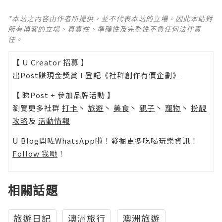
*本站之內容由作者所提供，並不代表本站的立場。因此本站對
所有博客的立場、真實性、準確性及完整性不負任何法律責
任。
【 U Creator 招募 】
出Post賺現金獎賞 l
登記《社群創作有價企劃》
【 睇Post + 參加品牌活動 】
瀏覽更多社群
打卡
丶
旅遊
丶
美食
丶
親子
丶
寵物
丶
扮靚
攻略
及
活動情報
U Blog開咗WhatsApp啦！發掘更多吃喝玩樂資訊！
Follow 我哋
！
相關話題
旅遊日記
澳洲旅行
澳洲旅遊