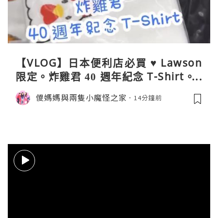
【VLOG】日本便利店必買 ♥ Lawson
限定。炸雞君 40 週年紀念 T-Shirt。C
oleman 聯乘晴雨兩用自動開合折疊
儍媽媽與兩隻小魔怪之家
14分鐘前
傘。與 Calbee / 湖池屋共同開發製作
薯片