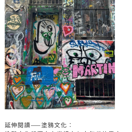
延伸閱讀——塗鴉文化︰