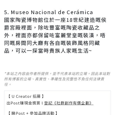
5. Museo Nacional de Cerámica
國家陶瓷博物館位於一座18世紀建造嘅侯
爵宮殿裡面，除咗豐富嘅陶瓷收藏品之
外，裡面亦都保留咗富麗堂皇嘅裝潢，唔
同嘅房間同大廳有各自嘅裝飾風格同藏
品，可以一探當時貴族人家嘅生活~
*本站之內容由作者所提供，並不代表本站的立場。因此本站對
所有博客的立場、真實性、準確性及完整性不負任何法律責
任。
【 U Creator 招募 】
出Post賺現金獎賞 l
登記《社群創作有價企劃》
【 睇Post + 參加品牌活動 】