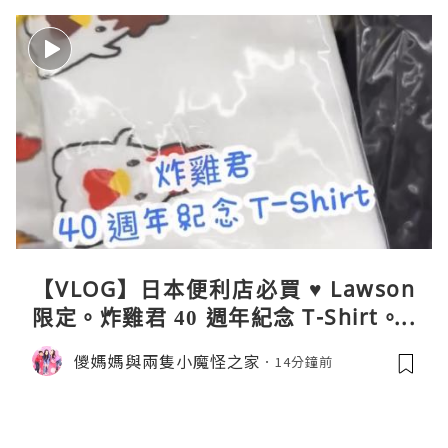
【VLOG】日本便利店必買 ♥ Lawson
限定。炸雞君 40 週年紀念 T-Shirt。C
oleman 聯乘晴雨兩用自動開合折疊
儍媽媽與兩隻小魔怪之家
14分鐘前
傘。與 Calbee / 湖池屋共同開發製作
薯片