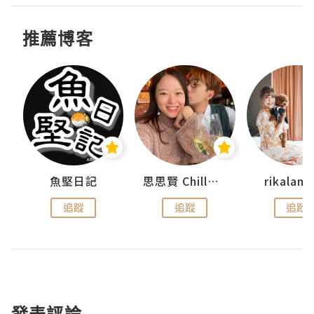
推薦博客
urnal
魚堅日記
思思賢 ChillMyBabe
rikala
追蹤
追蹤
追蹤
發表評論