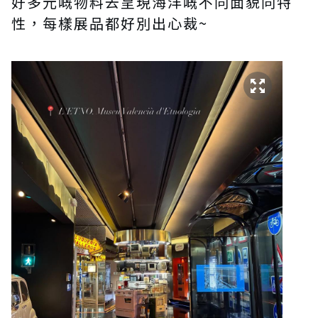
好多元嘅物料去呈現海洋嘅不同面貌同特
性，每樣展品都好別出心裁~