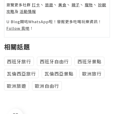
瀏覽更多社群
打卡
丶
旅遊
丶
美食
丶
親子
丶
寵物
丶
扮靚
攻略
及
活動情報
U Blog開咗WhatsApp啦！發掘更多吃喝玩樂資訊！
Follow 我哋
！
相關話題
西班牙旅行
西班牙自由行
西班牙景點
瓦倫西亞旅行
瓦倫西亞景點
歐洲旅行
歐洲旅遊
歐洲自由行