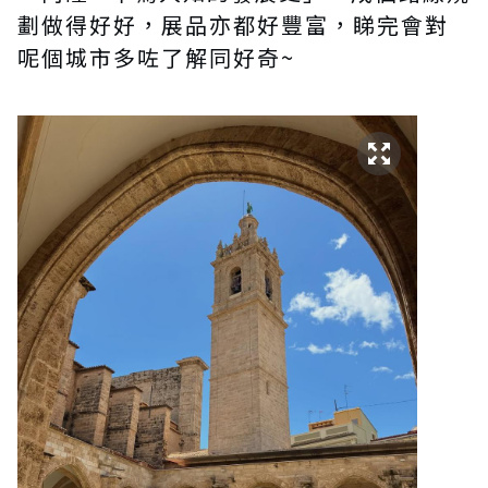
劃做得好好，展品亦都好豐富，睇完會對
呢個城市多咗了解同好奇~