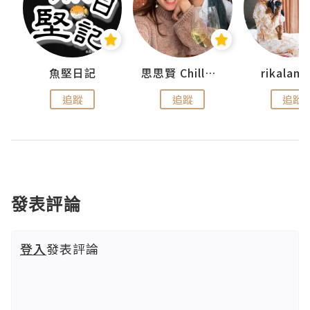
urnal
魚堅日記
思思賢 ChillMyBabe
rikala
追蹤
追蹤
追蹤
發表評論
登入
發表評論