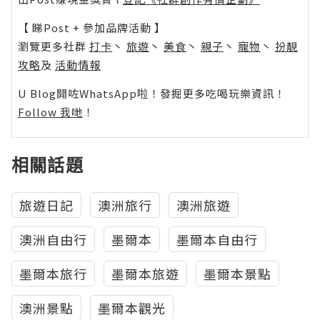
【 睇Post + 參加品牌活動 】
瀏覽更多社群
打卡
丶
旅遊
丶
美食
丶
親子
丶
寵物
丶
扮靚
攻略
及
活動情報
U Blog開咗WhatsApp啦！發掘更多吃喝玩樂資訊！
Follow 我哋
！
相關話題
旅遊日記
澳洲旅行
澳洲旅遊
澳洲自由行
墨爾本
墨爾本自由行
墨爾本旅行
墨爾本旅遊
墨爾本景點
澳洲景點
墨爾本觀光