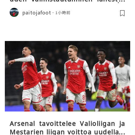
päätöstään
paitojafoot
1小時前
Arsenal tavoittelee Valioliigan ja
Mestarien liigan voittoa uudella k