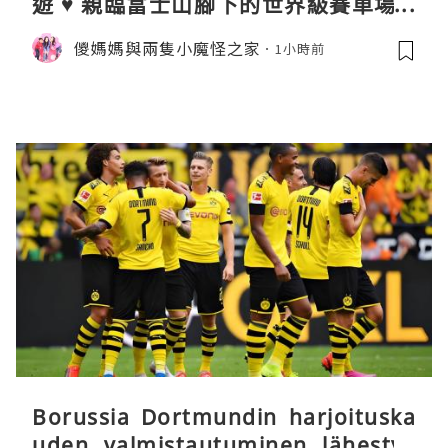
遊 ♥ 親臨富士山腳下的世界級賽車場 F
uji SpeedWay。參觀富士賽車博物
儍媽媽與兩隻小魔怪之家
1小時前
館。到觀景餐廳邊觀賞賽車邊嘆午餐
Borussia Dortmundin harjoituska
uden valmistautuminen lähestyy