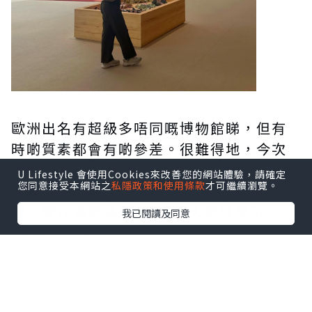
歐洲出名有超級多唔同嘅博物館睇，但有
時啲質素都會有啲參差。很難得地，今次
我去Valencia睇嘅博物館/藝術館好多都好
U Lifestyle 會使用Cookies來改善您的網站體驗，請確定
您同意接受本網站之
私隱政策和使用條款
才可繼續瀏覽。
高質，而且仲要好多都有指定免費參觀時
段，實在係好值得一去~同大家分享下
我已閱讀及同意
Valencia值得去嘅幾個館~