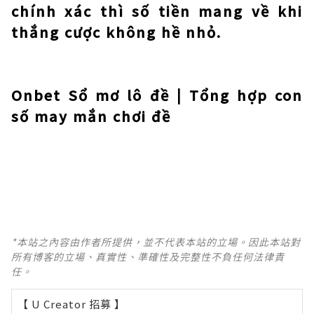
chính xác thì số tiền mang về khi
thắng cược không hề nhỏ.
Onbet Sổ mơ lô đề | Tổng hợp con
số may mắn chơi đề
*本站之內容由作者所提供，並不代表本站的立場。因此本站對
所有博客的立場、真實性、準確性及完整性不負任何法律責
任。
【 U Creator 招募 】