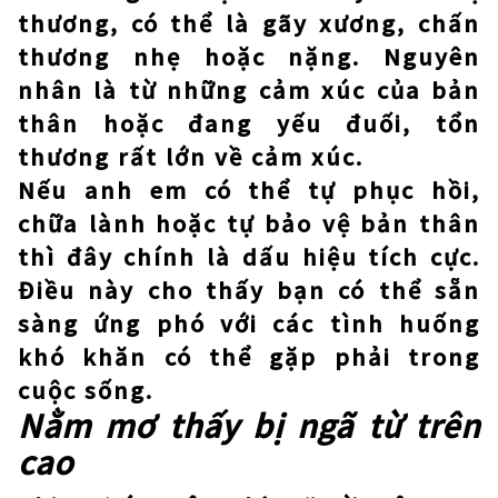
thương, có thể là gãy xương, chấn
thương nhẹ hoặc nặng. Nguyên
nhân là từ những cảm xúc của bản
thân hoặc đang yếu đuối, tổn
thương rất lớn về cảm xúc.
Nếu anh em có thể tự phục hồi,
chữa lành hoặc tự bảo vệ bản thân
thì đây chính là dấu hiệu tích cực.
Điều này cho thấy bạn có thể sẵn
sàng ứng phó với các tình huống
khó khăn có thể gặp phải trong
cuộc sống.
Nằm mơ thấy bị ngã từ trên
cao