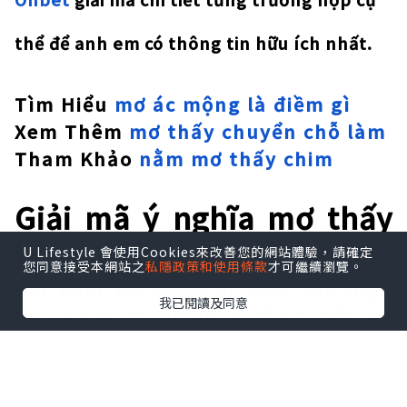
thể để anh em có thông tin hữu ích nhất.
Tìm Hiểu
mơ ác mộng là điềm gì
Xem Thêm
mơ thấy chuyển chỗ làm
Tham Khảo
nằm mơ thấy chim
Giải mã ý nghĩa mơ thấy
bị đâm là điềm gì?
U Lifestyle 會使用Cookies來改善您的網站體驗，請確定
您同意接受本網站之
私隱政策和使用條款
才可繼續瀏覽。
Khi nằm mơ thấy bị đâm thể hiện
我已閱讀及同意
bạn đang có nhiều lo lắng, bất an
trong cuộc sống và các vấn đề hàng
ngày hoặc đang có những xáo trộn
trong tâm trí. Có thể là có người