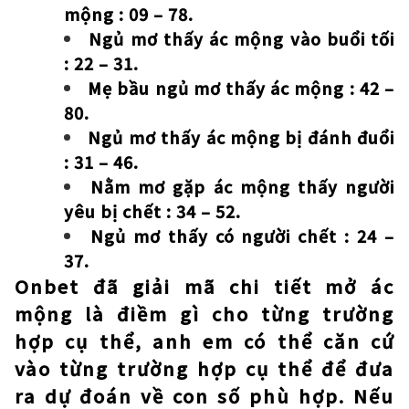
mộng : 09 – 78.
Ngủ mơ thấy ác mộng vào buổi tối
: 22 – 31.
Mẹ bầu ngủ mơ thấy ác mộng : 42 –
80.
Ngủ mơ thấy ác mộng bị đánh đuổi
: 31 – 46.
Nằm mơ gặp ác mộng thấy người
yêu bị chết : 34 – 52.
Ngủ mơ thấy có người chết : 24 –
37.
Onbet đã giải mã chi tiết mở ác
mộng là điềm gì cho từng trường
hợp cụ thể, anh em có thể căn cứ
vào từng trường hợp cụ thể để đưa
ra dự đoán về con số phù hợp. Nếu