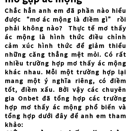
Chắc hẳn anh em đã phần nào hiểu
được “mơ ác mộng là điềm gì” rồi
phải không nào? Thực tế mơ thấy
ác mộng là hình thức điều chỉnh
cảm xúc hình thức để giảm thiểu
những căng thẳng mệt mỏi. Có rất
nhiều trường hợp mơ thấy ác mộng
khác nhau. Mỗi một trường hợp lại
mang một ý nghĩa riêng, có điềm
tốt, điềm xấu. Bởi vậy các chuyên
gia Onbet đã tổng hợp các trường
hợp mơ thấy ác mộng phổ biến và
tổng hợp dưới đây để anh em tham
khảo: