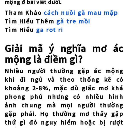
mộng ở bài viết dưới.
Tham Khảo
cách nuôi gà mau mập
Tìm Hiểu Thêm
gà tre mồi
Tìm Hiểu
ga rot ri
Giải mã ý nghĩa mơ ác
mộng là điềm gì?
Nhiều người thường gặp ác mộng
khi đi ngủ và theo thống kê có
khoảng 2-8%, mặc dù giấc mơ khá
phong phú nhưng có nhiều hình
ảnh chung mà mọi người thường
gặp phải. Họ thường mơ thấy gặp
thứ gì đó nguy hiểm hoặc bị rượt