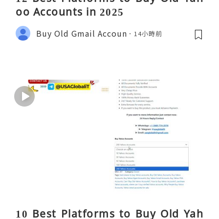
oo Accounts in 2025
Buy Old Gmail Accoun
14小時前
10 Best Platforms to Buy Old Yah