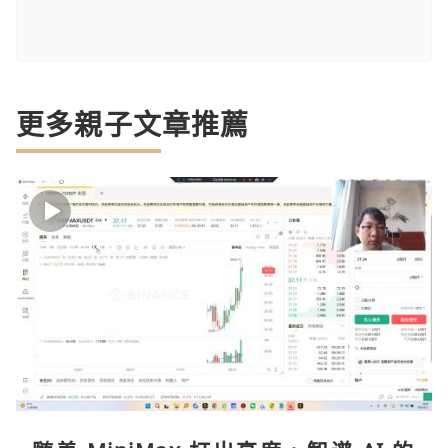
更多親子文章推薦