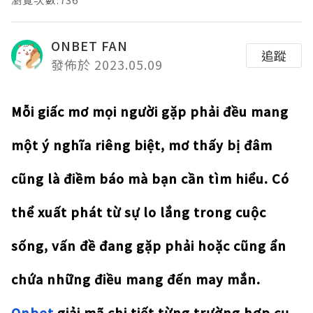
ONBET FAN
追蹤
發佈於 2023.05.09
Mỗi giấc mơ mọi người gặp phải đều mang
một ý nghĩa riêng biệt, mơ thấy bị đâm
cũng là điềm báo mà bạn cần tìm hiểu. Có
thể xuất phát từ sự lo lắng trong cuộc
sống, vấn đề đang gặp phải hoặc cũng ẩn
chứa những điều mang đến may mắn.
Onbet
giải mã chi tiết từng trường hợp cụ