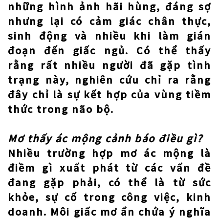
những hình ảnh hãi hùng, đáng sợ
nhưng lại có cảm giác chân thực,
sinh động và nhiều khi làm gián
đoạn đến giấc ngủ. Có thể thấy
rằng rất nhiều người đã gặp tình
trạng này, nghiên cứu chỉ ra rằng
đây chỉ là sự kết hợp của vùng tiềm
thức trong não bộ.
Mơ thấy ác mộng cảnh báo điều gì?
Nhiều trường hợp mơ ác mộng là
điềm gì xuất phát từ các vấn đề
đang gặp phải, có thể là từ sức
khỏe, sự cố trong công việc, kinh
doanh. Môi giấc mơ ẩn chứa ý nghĩa