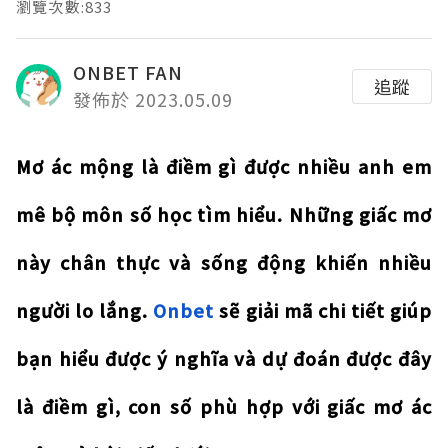
瀏覽次數:833
ONBET FAN
追蹤
發佈於 2023.05.09
Mơ ác mộng là điềm gì được nhiều anh em
mê bộ môn số học tìm hiểu. Những giấc mơ
này chân thực và sống động khiến nhiều
người lo lắng.
Onbet
sẽ giải mã chi tiết giúp
bạn hiểu được ý nghĩa và dự đoán được đây
là điềm gì, con số phù hợp với giấc mơ ác