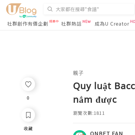
社群創作有價企劃
社群熱話
成為U Creator
親子
Quy luật Bacc
nắm được
0
0
瀏覽次數:1811
收藏
收藏
ONBET FAN