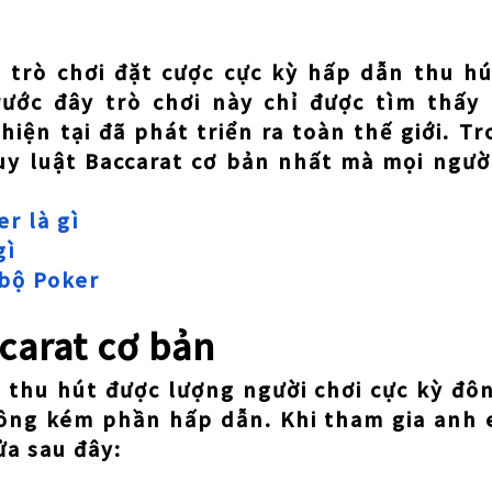
à trò chơi đặt cược cực kỳ hấp dẫn thu h
rước đây trò chơi này chỉ được tìm thấy
ện tại đã phát triển ra toàn thế giới. Tr
uy luật Baccarat cơ bản nhất mà mọi ngườ
r là gì
gì
 bộ Poker
carat cơ bản
i thu hút được lượng người chơi cực kỳ đô
ông kém phần hấp dẫn. Khi tham gia anh e
ửa sau đây: