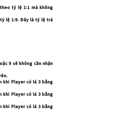
theo tỷ lệ 1:1 mà không
 lệ 1:9. Đây là tỷ lệ trả
 hoặc 9 sẽ không cần nhận
yên.
m khi Player có lá 3 bằng
m khi Player có lá 3 bằng
m khi Player có lá 3 bằng