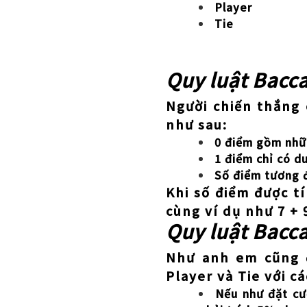
Player
Tie
Quy luật Bacca
Người chiến thắng 
như sau:
0 điểm gồm nhữn
1 điểm chỉ có d
Số điểm tương đư
Khi số điểm được tí
cùng ví dụ như 7 + 
Quy luật Bacca
Như anh em cũng đ
Player và Tie với cá
Nếu như đặt cư