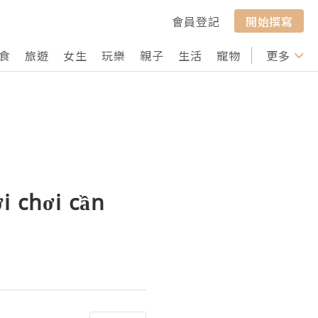
會員登記
開始撰寫
食
旅遊
女生
玩樂
親子
生活
寵物
行山
更多
打卡
i chơi cần