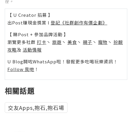
任。
【 U Creator 招募 】
出Post賺現金獎賞 l
登記《社群創作有價企劃》
【 睇Post + 參加品牌活動 】
瀏覽更多社群
打卡
丶
旅遊
丶
美食
丶
親子
丶
寵物
丶
扮靚
攻略
及
活動情報
U Blog開咗WhatsApp啦！發掘更多吃喝玩樂資訊！
Follow 我哋
！
相關話題
交友Apps,抱石,抱石場