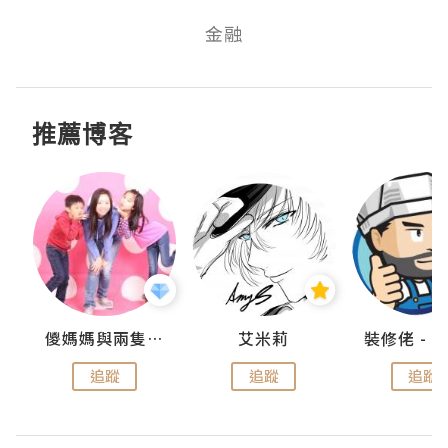
金融
推薦博客
點滴
儍媽媽與兩隻小魔怪之家
艾米莉
追蹤
追蹤
追蹤