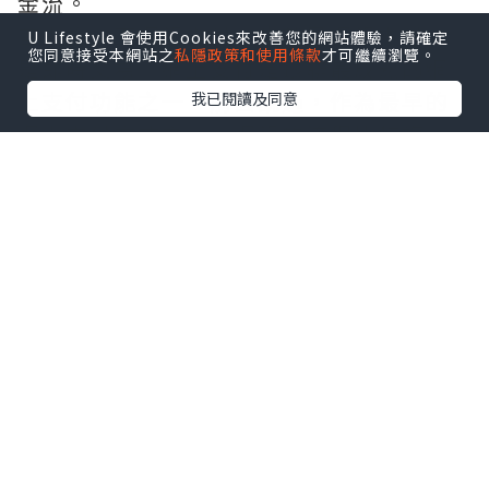
金流。
首先說一下網銀支付，也就是網銀支付，
U Lifestyle 會使用Cookies來改善您的網站體驗，請確定
您同意接受本網站之
私隱政策和使用條款
才可繼續瀏覽。
是即時交易。網上支付是銀聯最成熟的網
上支付功能之一。前面說過，作為最早的
我已閱讀及同意
網上支付方式之一，網銀的流程比較複
雜，大致如下:
在一次電商購物中，使用網銀支付時主要
工作流程是用戶在電商平台選購商品信息
提交訂單，在收銀台時選擇以及對應銀行
發展進入商業銀行管理頁面數據進行分析
在線電子支付業務流程，向銀行通過發起
扣款請求。銀行扣款成功後先通知用戶，
再通知平台，最後由平台通知電商平台，
電商平台企業進行發貨處理。
在時間圖中可以更清楚地看到這些角色之