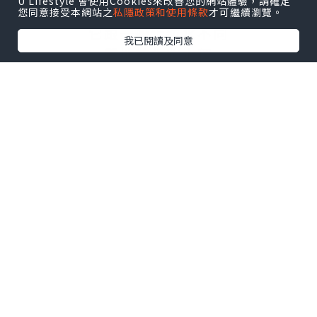
U Lifestyle 會使用Cookies來改善您的網站體驗，請確定
( Lumiwhite Moist Up Lotion )
您同意接受本網站之
私隱政策和使用條款
才可繼續瀏覽。
它跟一般化妝水不同
我已閱讀及同意
質地較化妝水稠
呈透明狀
帶點點微香
我會把它倒在化妝棉上
然後再塗抹全面
用完化妝水塗抹全面後
便可把
光透幻白妝前保濕眼唇精
華
拿出來
待用
( Lumiwhite Moist Up Elixir for Eyes
and Lips )
整個系列當中較短小的一枝便是眼唇精華
質地較面部精華滋潤一點點
能於容易缺水的眼部位置補補水