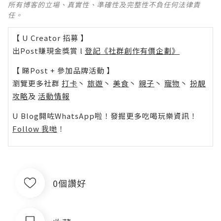
所有博客的立場、真實性、準確性及完整性不負任何法律責
任。
【 U Creator 招募 】
出Post賺現金獎賞 l
登記《社群創作有價企劃》
【 睇Post + 參加品牌活動 】
瀏覽更多社群
打卡
丶
旅遊
丶
美食
丶
親子
丶
寵物
丶
扮靚
攻略
及
活動情報
U Blog開咗WhatsApp啦！發掘更多吃喝玩樂資訊！
Follow 我哋
！
0個讚好