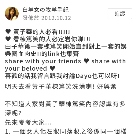
白羊女の牧羊手記
追蹤
發佈於 2012.10.12
♥ 黃子華的人必看!!!!!
♥ 看棟篤笑的人必定岩你睇!!!
由子華第一套棟篤笑開始直到對上一套的娛
樂圈血肉史II的link也集齊
share with your friends ♥ share with
your beloved ♥
喜歡的話我留言跟我討論Dayo也可以呀!
明天去看黃子華棟篤笑洗燥喇! 好興奮
不知道大家對黃子華棟篤笑內容認識有多
深呢?
先來考考大家...
1. 一個女人化左妝同落妝之後係同一個樣