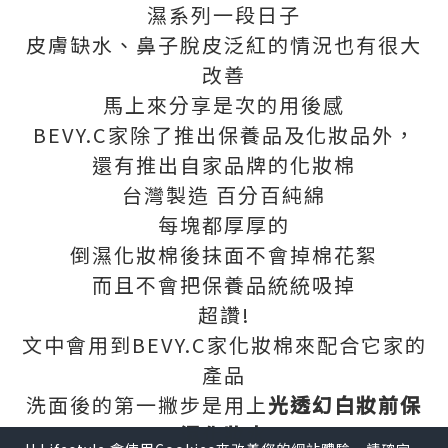
濕系列一段日子
皮膚缺水、鼻子脫皮泛紅的情況也有很大
改善
馬上來分享是次的用後感
BEVY.C家除了推出保養品及化妝品外，
還有推出自家品牌的化妝棉
台灣製造 百分百純綿
每塊都厚厚的
倒濕化妝棉後抹面不會掉棉花絮
而且不會把保養品統統吸掉
超讚!
文中會用到BEVY.C家化妝棉來配合它家的
產品
洗面後的第一撇步是用上
光透幻白妝前保
濕化妝
水