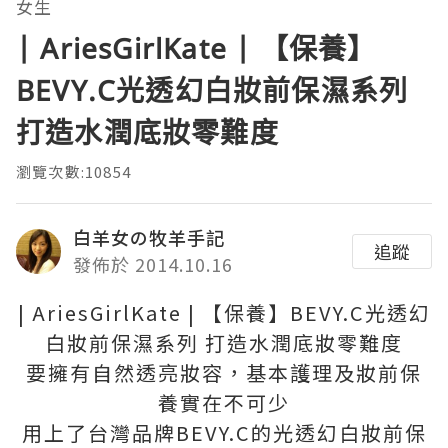
女生
| AriesGirlKate | 【保養】
BEVY.C光透幻白妝前保濕系列
打造水潤底妝零難度
瀏覽次數:10854
白羊女の牧羊手記
追蹤
發佈於 2014.10.16
| AriesGirlKate | 【保養】BEVY.C光透幻
白妝前保濕系列 打造水潤底妝零難度
要擁有自然透亮妝容，基本護理及妝前保
養實在不可少
用上了台灣品牌BEVY.C的光透幻白妝前保