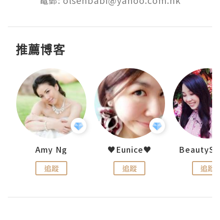
推薦博客
h 夏沫
Amy Ng
♥Eunice♥
追蹤
追蹤
追蹤