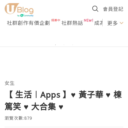
會員登記
社群創作有價企劃
社群熱話
成為U Creato
更多
女生
【 生活︱Apps 】♥ 黃子華 ♥ 棟
篤笑 ♥ 大合集 ♥
瀏覽次數:879