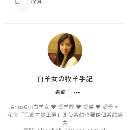
收藏
白羊女の牧羊手記
追蹤
AriesGirl白羊女 ♥ 愛羊駝 ♥ 愛美 ♥ 愛分享

深信「保養才是王道」即使素顏也要做個素顏美
女
