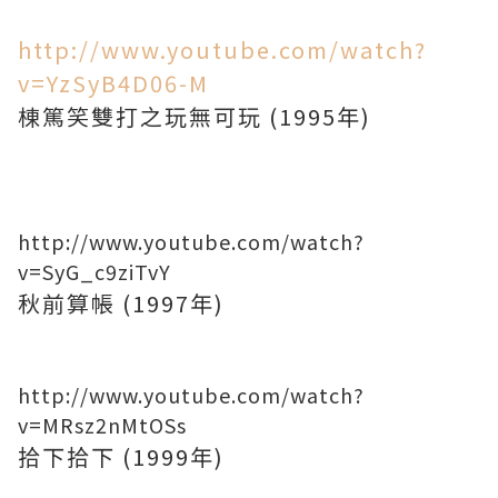
http://www.youtube.com/watch?
v=YzSyB4D06-M
棟篤笑雙打之玩無可玩 (1995年)
http://www.youtube.com/watch?
v=SyG_c9ziTvY
秋前算帳 (1997年)
http://www.youtube.com/watch?
v=MRsz2nMtOSs
拾下拾下 (1999年)