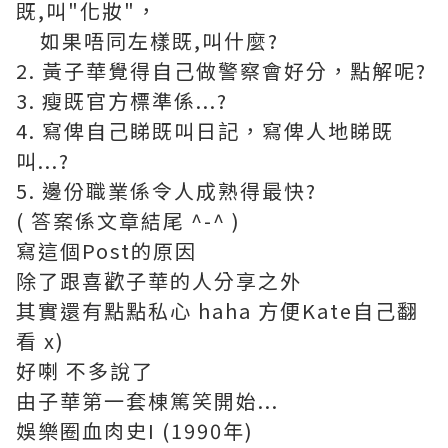
既,叫"化妝"，
如果唔同左樣既,叫什麼?
2. 黃子華覺得自己做警察會好分，點解呢?
3. 瘦既官方標準係...?
4. 寫俾自己睇既叫日記，寫俾人地睇既
叫...?
5. 邊份職業係令人成熟得最快?
( 答案係文章結尾 ^-^ )
寫這個Post的原因
除了跟喜歡子華的人分享之外
其實還有點點私心 haha 方便Kate自己翻
看 x)
好喇 不多說了
由子華第一套棟篤笑開始...
娛樂圈血肉史I (1990年)