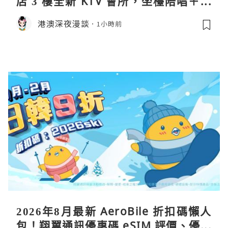
店 3 樓全新 KTV 會所，坐檯陪唱＋水
療套票一次過睇
港澳深夜漫談
1小時前
2026年8月最新 AeroBile 折扣碼懶人
包！翔翼通訊優惠碼 eSIM 評價、優缺