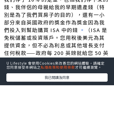
錢、我伴侶的母親給我的早期遺產錢（特
別是為了我們買房子的目的），還有一小
部分來自英國政府的獎金作為獎金因為我
們投入到幫助購買 ISA 中的錢
。
（ISA 是
免稅儲蓄或投資賬戶。您用稅後美元為其
提供資金，但不必為利息或其他增長支付
任何稅款——政府每 200 英鎊就給您 50 英
鎊的獎金您投入，最高獎金為 3,000 英
U Lifestyle 會使用Cookies來改善您的網站體驗，請確定
鎊。）
您同意接受本網站之
私隱政策和使用條款
才可繼續瀏覽。
我已閱讀及同意
抵押貸款安排費和經紀人：
£1,498
我們通過經紀人安排了我們的抵押貸款，
非常感謝我們做到了。她和她的團隊很