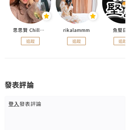
urnal
思思賢 ChillMyBabe
rikalammm
魚堅日
追蹤
追蹤
追蹤
發表評論
登入
發表評論