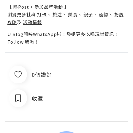
【 睇Post + 參加品牌活動 】
瀏覽更多社群
打卡
丶
旅遊
丶
美食
丶
親子
丶
寵物
丶
扮靚
攻略
及
活動情報
U Blog開咗WhatsApp啦！發掘更多吃喝玩樂資訊！
Follow 我哋
！
0個讚好
收藏