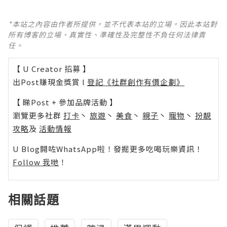
*本站之內容由作者所提供，並不代表本站的立場。因此本站對
所有博客的立場、真實性、準確性及完整性不負任何法律責
任。
【 U Creator 招募 】
出Post賺現金獎賞 l
登記《社群創作有價企劃》
【 睇Post + 參加品牌活動 】
瀏覽更多社群
打卡
丶
旅遊
丶
美食
丶
親子
丶
寵物
丶
扮靚
攻略
及
活動情報
U Blog開咗WhatsApp啦！發掘更多吃喝玩樂資訊！
Follow 我哋
！
相關話題