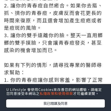
2. 讓你的青春痘自然癒合。如果你去摳、
抓、擠你的青春痘，皮膚反而會花更長的
時間來復原，而且還會增加產生痘疤或者
是痘斑的風險。
3. 讓你的雙手遠離你的臉。整天一直用髒
髒的雙手摸臉，只會讓青春痘發炎，甚至
感染的機會增加而已。
如果有下列的情形，請尋找專業的醫師尋
求幫助：
1. 你的青春痘讓你感到害羞，影響了正常
社交
U Lifestyle 會使用Cookies來改善您的網站體驗，請確定
您同意接受本網站之
私隱政策和使用條款
才可繼續瀏覽。
2. 你使用的產品沒有效果
3. 青春痘已經產生色素沈澱的痘斑或者是
我已閱讀及同意
痘疤