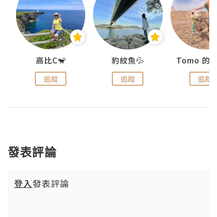
)
高比C🐒
豹紋魚💦
追蹤
追蹤
追蹤
發表評論
登入
發表評論