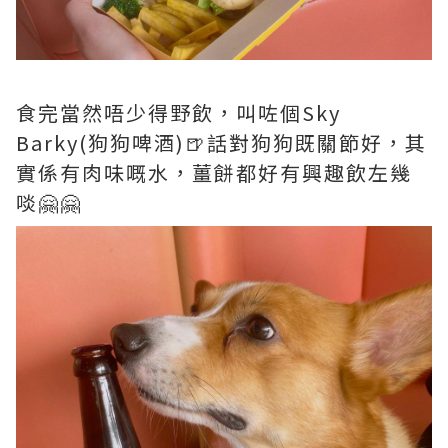
食完當然唔少得野飲，叫咗個Sky
Barky(狗狗啤酒)🍺話對狗狗既關節好，其
實係有肉味嘅水，薑餅都好有興趣飲左幾
啖🤗🤗