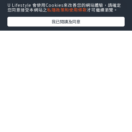
U Lifestyle 會使用Cookies來改善您的網站體驗，請確定
您同意接受本網站之
私隱政策和使用條款
才可繼續瀏覽。
我已閱讀及同意
入座後就會有五款前菜✨有醃蘿蔔、泡菜、
菠菜芽菜、薯仔沙律同蓮藕，仲有一兜仔
嘅芝士粟米，如果想任食前菜就要加$40