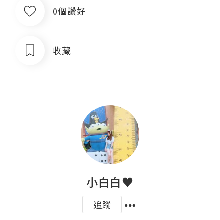
0個讚好
收藏
小白白♥
追蹤