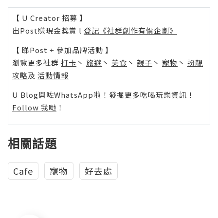
【 U Creator 招募 】
出Post賺現金獎賞 l
登記《社群創作有價企劃》
【 睇Post + 參加品牌活動 】
瀏覽更多社群
打卡
丶
旅遊
丶
美食
丶
親子
丶
寵物
丶
扮靚
攻略
及
活動情報
U Blog開咗WhatsApp啦！發掘更多吃喝玩樂資訊！
Follow 我哋
！
相關話題
Cafe
寵物
好去處