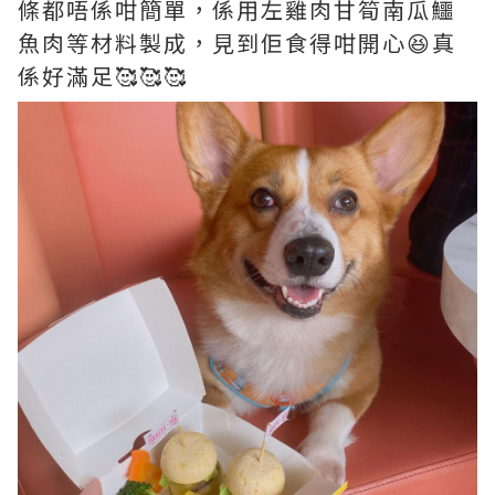
條都唔係咁簡單，係用左雞肉甘筍南瓜鱷
魚肉等材料製成，見到佢食得咁開心😆真
係好滿足🥰🥰🥰