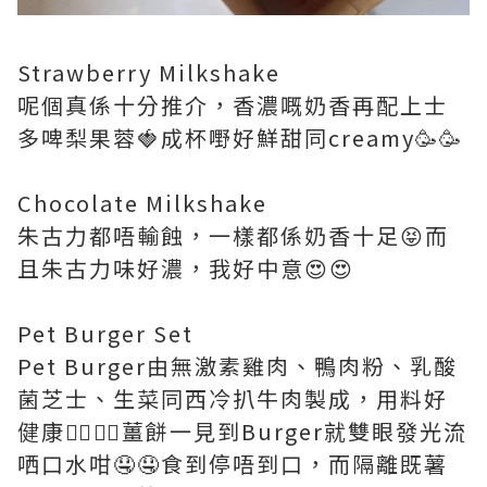
Strawberry Milkshake
呢個真係十分推介，香濃嘅奶香再配上士
多啤梨果蓉🍓成杯嘢好鮮甜同creamy🥳🥳
Chocolate Milkshake
朱古力都唔輸蝕，一樣都係奶香十足😝而
且朱古力味好濃，我好中意😍😍
Pet Burger Set
Pet Burger由無激素雞肉、鴨肉粉、乳酸
菌芝士、生菜同西冷扒牛肉製成，用料好
健康👍🏻👍🏻薑餅一見到Burger就雙眼發光流
哂口水咁🤤🤤食到停唔到口，而隔離既薯