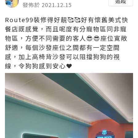
追蹤
發佈於 2021.12.15
Route99裝修得好靚🥰🥰好有懷舊美式快
餐店既感覺，而且呢度有分寵物區同非寵
物區，方便不同需要的客人😎😎座位寛敞
舒適，每個沙發座位之間都有一定空間
感，加上高椅背沙發可以阻擋狗狗的視
線，令狗狗感到安心❤️