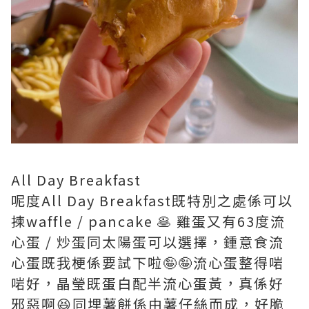
All Day Breakfast
呢度All Day Breakfast既特別之處係可以
揀waffle / pancake 🥞 雞蛋又有63度流
心蛋 / 炒蛋同太陽蛋可以選擇，鍾意食流
心蛋既我梗係要試下啦🤪🤪流心蛋整得啱
啱好，晶瑩既蛋白配半流心蛋黃，真係好
邪惡啊😆同埋薯餅係由薯仔絲而成，好脆