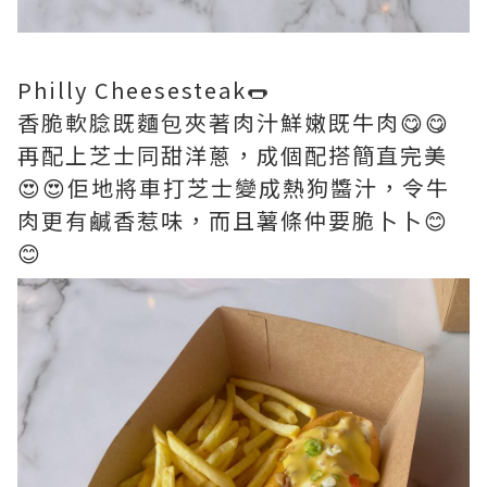
Philly Cheesesteak🌭
香脆軟腍既麵包夾著肉汁鮮嫩既牛肉😋😋
再配上芝士同甜洋蔥，成個配搭簡直完美
😍😍佢地將車打芝士變成熱狗醬汁，令牛
肉更有鹹香惹味，而且薯條仲要脆卜卜😊
😊