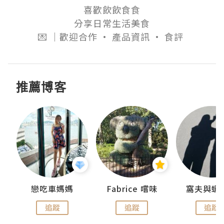
喜歡飲飲食食

分享日常生活美食

💌 ｜歡迎合作 • 產品資訊 • 食評 
推薦博客
戀吃車媽媽
Fabrice 嚐味
窩夫與蝦
追蹤
追蹤
追蹤