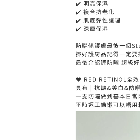
✔️ 明亮保濕
✔️ 複合抗老化
✔️ 肌底彈性護理
✔️ 深層保濕
防曬係護膚最後一個Ste
擦好護膚品記得一定要
最後介紹嘅防曬 超級好
❤️ RED RETINO
具有 | 抗皺&美白&防曬
一支防曬做到基本日常
平時返工偷懶可以唔用