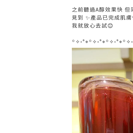
之前聽過A醇效果快 但
見到 ✨產品已完成肌
我就放心去試😊
꙳✧˖°⌖꙳✧˖°⌖꙳✧˖°⌖꙳✧