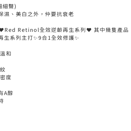
細細聲)
保濕、美白之外，仲要抗衰老
❤️Red Retinol全效逆齡再生系列❤️ 其中幾隻產品
效逆齡再生系列主打✨9合1全效修護✨
更溫和
令紋
及密度
有A醇
時