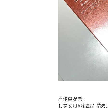
⚠️溫馨提示:
初次使用A醇產品 請