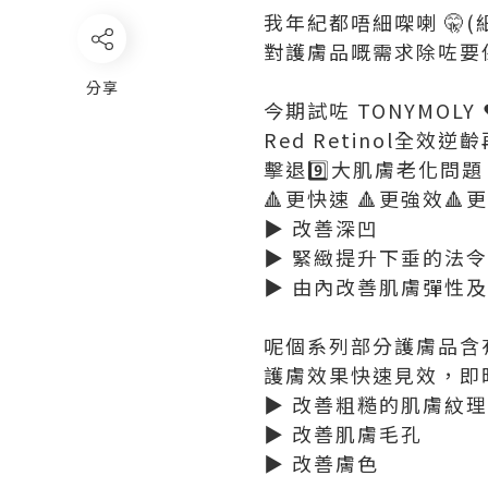
我年紀都唔細㗎喇 🤫(
對護膚品嘅需求除咗要
分享
今期試咗 TONYMOLY 
Red Retinol全
擊退9️⃣大肌膚老化問題
🔺更快速 🔺更強效🔺
▶️ 改善深凹
▶️ 緊緻提升下垂的法
▶️ 由內改善肌膚彈性
呢個系列部分護膚品含
護膚效果快速見效，即
▶️ 改善粗糙的肌膚紋理
▶️ 改善肌膚毛孔
▶️ 改善膚色