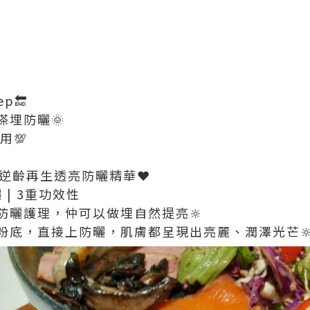
p🔚
搽埋防曬🌞
用💯
L全效逆齡再生透亮防曬精華❤️
 | 3重功效性
防曬護理，仲可以做埋自然提亮🔆
粉底，直接上防曬，肌膚都呈現出亮麗、潤澤光芒