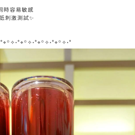
同時容易敏感
膚低刺激測試✨
˖°⌖꙳✧˖°⌖꙳✧˖°⌖꙳✧˖°⌖꙳✧˖°