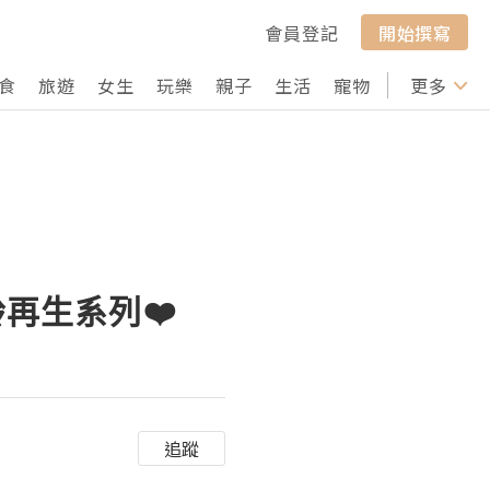
會員登記
開始撰寫
食
旅遊
女生
玩樂
親子
生活
寵物
行山
更多
打卡
逆齡再生系列❤️
追蹤