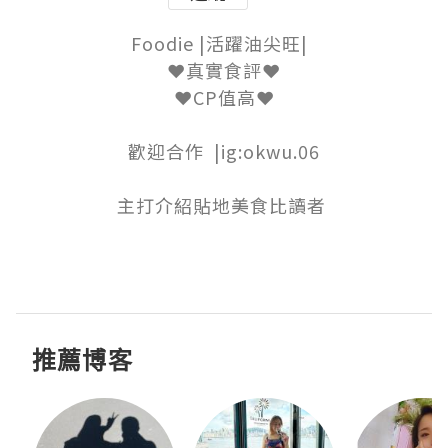
Foodie |活躍油尖旺|  

❤真實食評❤

❤CP值高❤

歡迎合作  |ig:okwu.06

主打介紹貼地美食比讀者 

推薦博客