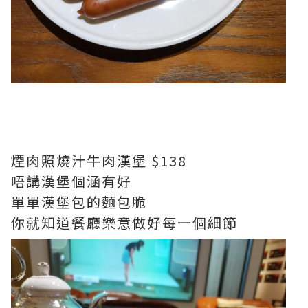
煙肉照燒汁牛肉漢堡 $138
唔講漢堡個涵有好
單單漢堡包的麵包脆
你就知道餐廳樂意做好每一個細節