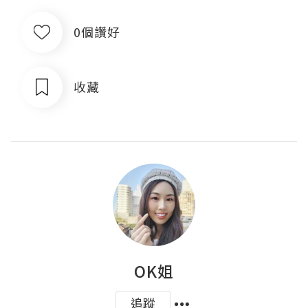
0個讚好
收藏
OK姐
追蹤