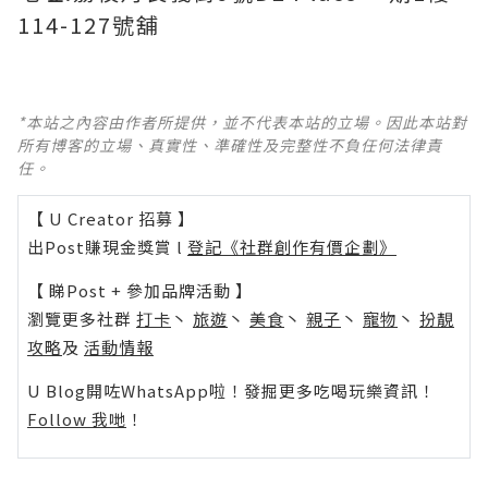
114-127號舖
*本站之內容由作者所提供，並不代表本站的立場。因此本站對
所有博客的立場、真實性、準確性及完整性不負任何法律責
任。
【 U Creator 招募 】
出Post賺現金獎賞 l
登記《社群創作有價企劃》
【 睇Post + 參加品牌活動 】
瀏覽更多社群
打卡
丶
旅遊
丶
美食
丶
親子
丶
寵物
丶
扮靚
攻略
及
活動情報
U Blog開咗WhatsApp啦！發掘更多吃喝玩樂資訊！
Follow 我哋
！