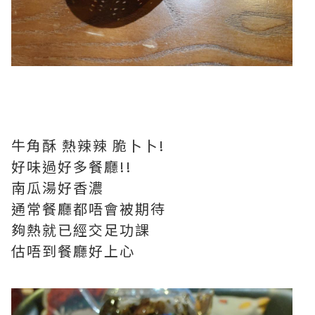
牛角酥 熱辣辣 脆卜卜!
好味過好多餐廳!!
南瓜湯好香濃
通常餐廳都唔會被期待
夠熱就已經交足功課
估唔到餐廳好上心