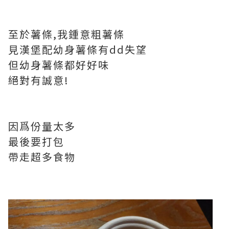
至於薯條,我鍾意粗薯條
見漢堡配幼身薯條有dd失望
但幼身薯條都好好味
絕對有誠意!
因爲份量太多
最後要打包
帶走超多食物