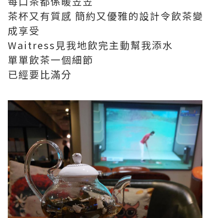
每口茶都係暖笠笠
茶杯又有質感 簡約又優雅的設計令飲茶變
成享受
Waitress見我地飲完主動幫我添水
單單飲茶一個細節
已經要比滿分