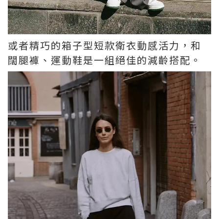
或者精巧的箱子型短款衛衣動感活力，和
闊腿褲、運動鞋是一組絕佳的減齡搭配。