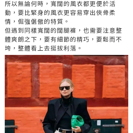
所以無論何時，寬闊的風衣都更便於活
動，要比緊身的風衣更容易穿出俠骨柔
情，倔強倨傲的特質。
但遇到同樣寬闊的闊腿褲，也需要注意整
體爽朗之下，要有細節的精巧，要鬆而不
垮，整體看上去挺拔利落。