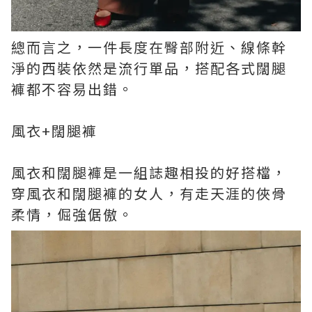
總而言之，一件長度在臀部附近、線條幹
淨的西裝依然是流行單品，搭配各式闊腿
褲都不容易出錯。
風衣+闊腿褲
風衣和闊腿褲是一組誌趣相投的好搭檔，
穿風衣和闊腿褲的女人，有走天涯的俠骨
柔情，倔強倨傲。