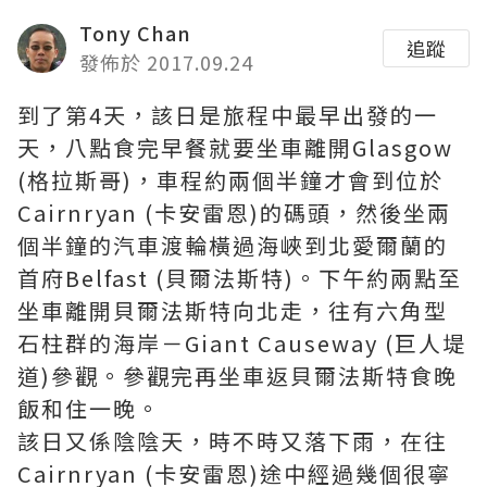
Tony Chan
追蹤
發佈於 2017.09.24
到了第4天，該日是旅程中最早出發的一
天，八點食完早餐就要坐車離開Glasgow
(格拉斯哥)，車程約兩個半鐘才會到位於
Cairnryan (卡安雷恩)的碼頭，然後坐兩
個半鐘的汽車渡輪橫過海峽到北愛爾蘭的
首府Belfast (貝爾法斯特)。下午約兩點至
坐車離開貝爾法斯特向北走，往有六角型
石柱群的海岸－Giant Causeway (巨人堤
道)參觀。參觀完再坐車返貝爾法斯特食晚
飯和住一晚。
該日又係陰陰天，時不時又落下雨，在往
Cairnryan (卡安雷恩)途中經過幾個很寧