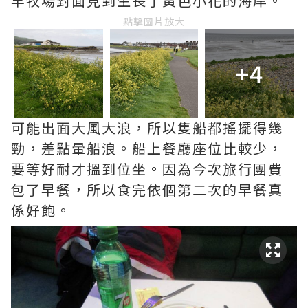
羊牧場對面見到生長了黃色小花的海岸。
點擊圖片放大
+4
可能出面大風大浪，所以隻船都搖擺得幾
勁，差點暈船浪。船上餐廳座位比較少，
要等好耐才搵到位坐。因為今次旅行團費
包了早餐，所以食完依個第二次的早餐真
係好飽。