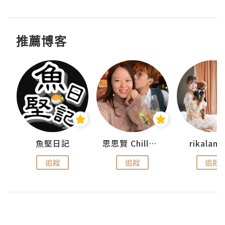
推薦博客
urnal
魚堅日記
思思賢 ChillMyBabe
rikala
追蹤
追蹤
追蹤