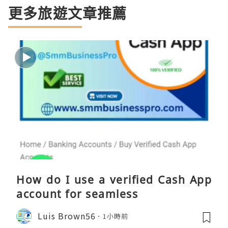
更多旅遊文章推薦
How do I use a verified Cash App
account for seamless
Luis Brown56
1小時前