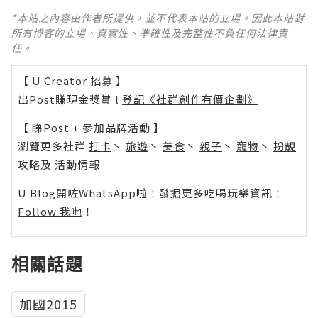
*本站之內容由作者所提供，並不代表本站的立場。因此本站對
所有博客的立場、真實性、準確性及完整性不負任何法律責
任。
【 U Creator 招募 】
出Post賺現金獎賞 l
登記《社群創作有價企劃》
【 睇Post + 參加品牌活動 】
瀏覽更多社群
打卡
丶
旅遊
丶
美食
丶
親子
丶
寵物
丶
扮靚
攻略
及
活動情報
U Blog開咗WhatsApp啦！發掘更多吃喝玩樂資訊！
Follow 我哋
！
相關話題
加國2015