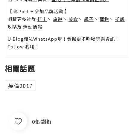
【 睇Post + 參加品牌活動 】
瀏覽更多社群
打卡
丶
旅遊
丶
美食
丶
親子
丶
寵物
丶
扮靚
攻略
及
活動情報
U Blog開咗WhatsApp啦！發掘更多吃喝玩樂資訊！
Follow 我哋
！
相關話題
英倫2017
0個讚好