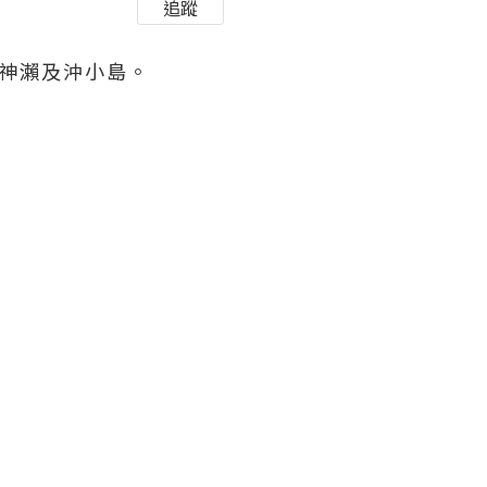
追蹤
神瀨及沖小島。