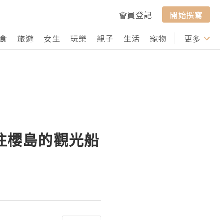
會員登記
開始撰寫
食
旅遊
女生
玩樂
親子
生活
寵物
行山
更多
打卡
市：往櫻島的觀光船