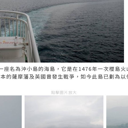
一座名為沖小島的海島，它是在1476年一次櫻島火
，日本的薩摩藩及英國曾發生戰爭，如今此島已劃為
點擊圖片放大