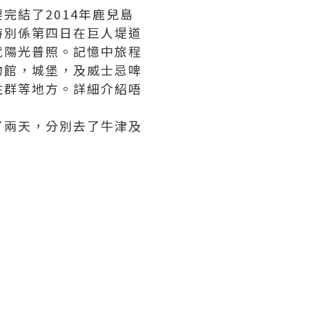
完結了2014年鹿兒島
特別係第四日在巨人堤道
就陽光普照。記憶中旅程
物館，城堡，及威士忌啤
柱群等地方。詳細介紹唔
了兩天，分別去了牛津及