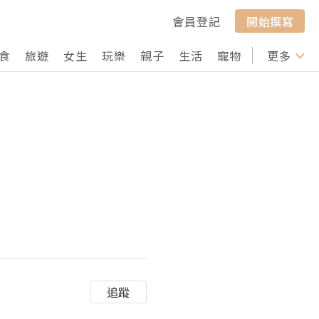
會員登記
開始撰寫
食
旅遊
女生
玩樂
親子
生活
寵物
行山
更多
打卡
追蹤