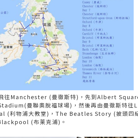
nchester (曼徹斯特)，先到Albert Square &
ted Stadium(曼聯奧脫福球場)，然後再由曼徹斯特往Li
dral (利物浦大教堂)，The Beatles Story (披頭四
ackpool (布莱克浦)。