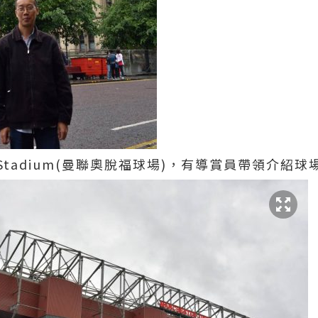
ited Stadium(曼聯奧脫福球場)，有導賞員帶領介紹