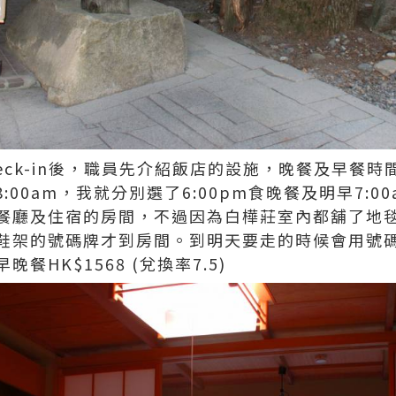
heck-in後，職員先介紹飯店的設施，晚餐及早餐時間分
7:30及8:00am，我就分別選了6:00pm食晚餐及明早7
餐廳及住宿的房間，不過因為白樺莊室內都舖了地
鞋架的號碼牌才到房間。到明天要走的時候會用號
餐HK$1568 (兌換率7.5)