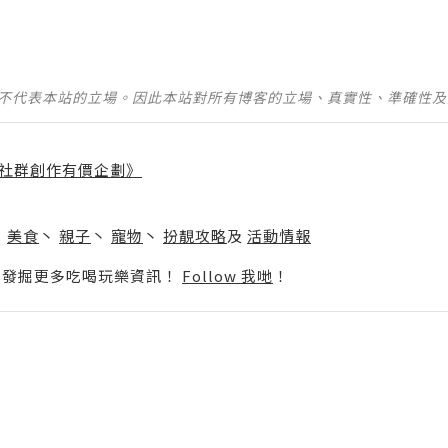
並不代表本站的立場。因此本站對所有博客的立場、真實性、準確性
社群創作有價企劃》
】
丶
美食
丶
親子
丶
寵物
丶
扮靚攻略
及
活動情報
p啦！發掘更多吃喝玩樂資訊！
Follow 我哋
！