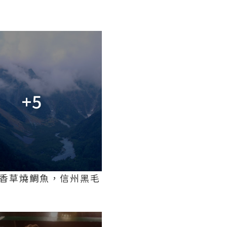
+5
香草燒鯛魚，信州黑毛