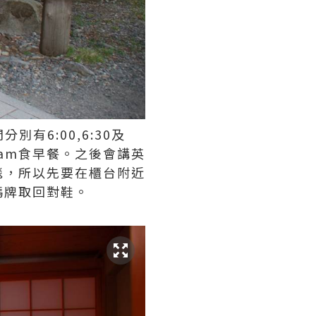
別有6:00,6:30及
:00am食早餐。之後會講英
毯，所以先要在櫃台附近
碼牌取回對鞋。