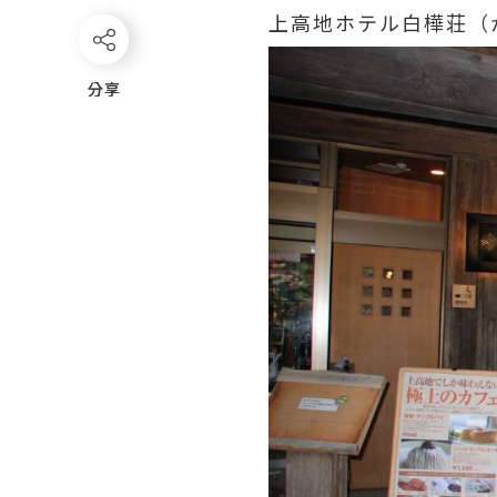
上高地ホテル白樺荘（
分享
分享