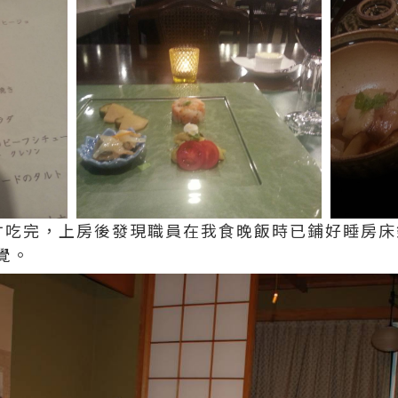
才吃完，上房後發現職員在我食晚飯時已鋪好睡房床
覺。