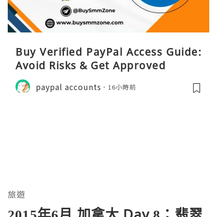
Buy Verified PayPal Access Guide:
Avoid Risks & Get Approved
paypal accounts
16小時前
旅遊
2015年6月 加拿大 Day 8：翡翠