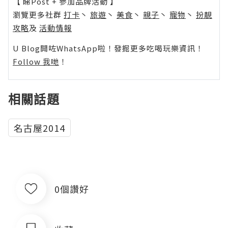
【 睇Post + 參加品牌活動 】
瀏覽更多社群
打卡
丶
旅遊
丶
美食
丶
親子
丶
寵物
丶
扮靚
攻略
及
活動情報
U Blog開咗WhatsApp啦！發掘更多吃喝玩樂資訊！
Follow 我哋
！
相關話題
名古屋2014
0個讚好