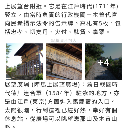
上展望台附近。它是在江戶時代(1711年)
豎立，由當時負責的行政機關－木曾代官
向民衆掲示法令的告示牌。高札有5枚，包
括忠孝、切支丹、火付、駄賃、毒薬。
點擊圖片放大
+4
展望廣場 (陣馬上展望廣場)：舊日戰國時
代德川連合軍（1584年）駐紮的地方，亦
是由江戶(東京)方面進入馬籠宿的入口。
太陽很曬，行到這裡已經好熱，幸好有個
休息站，從廣場可以眺望恵那山及木曾山
脈。