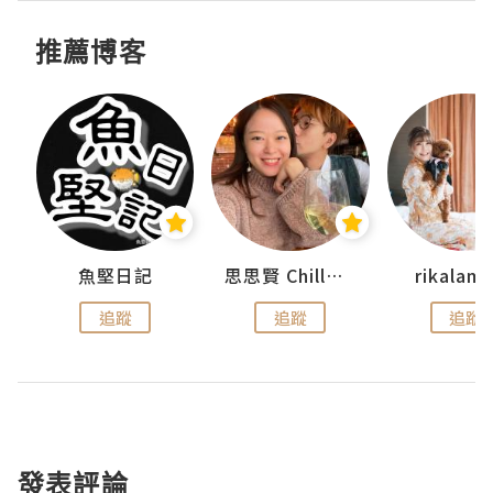
推薦博客
urnal
魚堅日記
思思賢 ChillMyBabe
rikala
追蹤
追蹤
追蹤
發表評論