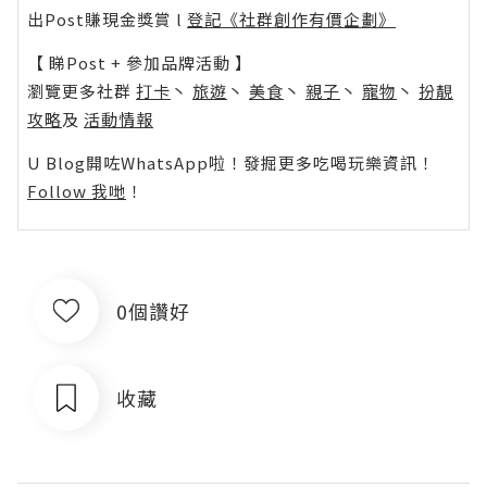
出Post賺現金獎賞 l
登記《社群創作有價企劃》
【 睇Post + 參加品牌活動 】
瀏覽更多社群
打卡
丶
旅遊
丶
美食
丶
親子
丶
寵物
丶
扮靚
攻略
及
活動情報
U Blog開咗WhatsApp啦！發掘更多吃喝玩樂資訊！
Follow 我哋
！
0個讚好
收藏