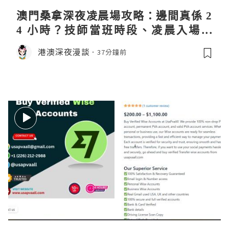
澳門桑拿深夜凌晨場攻略：邊間真係 2
4 小時？技師當班時段、凌晨入場流
程、過夜安排一次過講清
港澳深夜漫談
37分鐘前