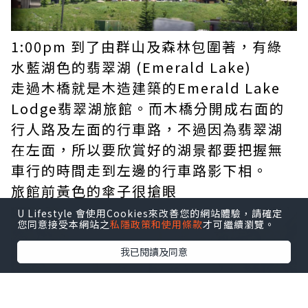
1:00pm 到了由群山及森林包圍著，有綠
水藍湖色的翡翠湖 (Emerald Lake)
走過木橋就是木造建築的Emerald Lake
Lodge翡翠湖旅館。而木橋分開成右面的
行人路及左面的行車路，不過因為翡翠湖
在左面，所以要欣賞好的湖景都要把握無
車行的時間走到左邊的行車路影下相。
旅館前黃色的傘子很搶眼
U Lifestyle 會使用Cookies來改善您的網站體驗，請確定
您同意接受本網站之
私隱政策和使用條款
才可繼續瀏覽。
我已閱讀及同意