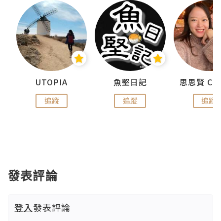
urnal
UTOPIA
魚堅日記
追蹤
追蹤
追蹤
發表評論
登入
發表評論