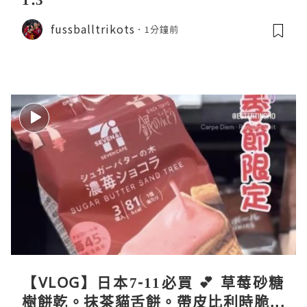
fussballtrikots
1分鐘前
【VLOG】日本7-11必買 💕 草莓砂糖
樹餅乾。抹茶貓舌餅。帶皮比利時脆薯