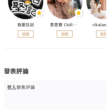
urnal
魚堅日記
思思賢 ChillMyBabe
rikala
追蹤
追蹤
追蹤
發表評論
登入
發表評論