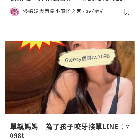
條
儍媽媽與兩隻小魔怪之家
29分鐘前
單親媽媽｜為了孩子咬牙接單LINE：7
098t