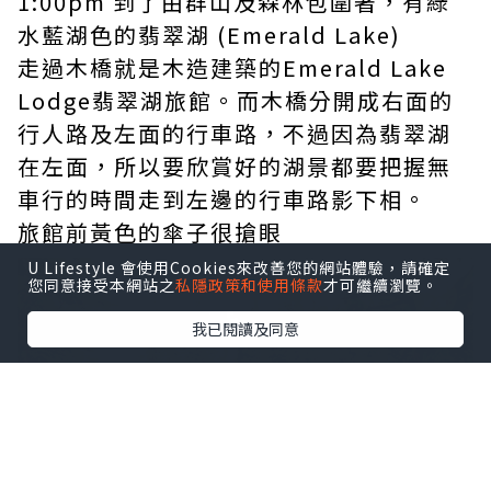
1:00pm 到了由群山及森林包圍著，有綠
水藍湖色的翡翠湖 (Emerald Lake)
走過木橋就是木造建築的Emerald Lake
Lodge翡翠湖旅館。而木橋分開成右面的
行人路及左面的行車路，不過因為翡翠湖
在左面，所以要欣賞好的湖景都要把握無
車行的時間走到左邊的行車路影下相。
旅館前黃色的傘子很搶眼
U Lifestyle 會使用Cookies來改善您的網站體驗，請確定
您同意接受本網站之
私隱政策和使用條款
才可繼續瀏覽。
我已閱讀及同意