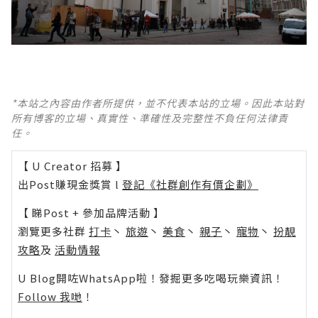
*本站之內容由作者所提供，並不代表本站的立場。因此本站對
所有博客的立場、真實性、準確性及完整性不負任何法律責
任。
【 U Creator 招募 】
出Post賺現金獎賞 l
登記《社群創作有價企劃》
【 睇Post + 參加品牌活動 】
瀏覽更多社群
打卡
丶
旅遊
丶
美食
丶
親子
丶
寵物
丶
扮靚
攻略
及
活動情報
U Blog開咗WhatsApp啦！發掘更多吃喝玩樂資訊！
Follow 我哋
！