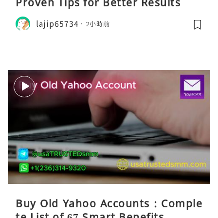
Proven Tips for Better Results
lajip65734
2小時前
Buy Old Yahoo Accounts : Comple
te List of 67 Smart Benefits