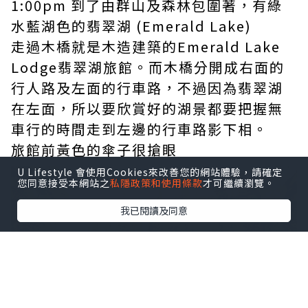
1:00pm 到了由群山及森林包圍著，有綠
水藍湖色的翡翠湖 (Emerald Lake)
走過木橋就是木造建築的Emerald Lake
Lodge翡翠湖旅館。而木橋分開成右面的
行人路及左面的行車路，不過因為翡翠湖
在左面，所以要欣賞好的湖景都要把握無
車行的時間走到左邊的行車路影下相。
旅館前黃色的傘子很搶眼
U Lifestyle 會使用Cookies來改善您的網站體驗，請確定
您同意接受本網站之
私隱政策和使用條款
才可繼續瀏覽。
我已閱讀及同意