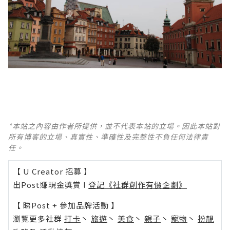
*本站之內容由作者所提供，並不代表本站的立場。因此本站對
所有博客的立場、真實性、準確性及完整性不負任何法律責
任。
【 U Creator 招募 】
出Post賺現金獎賞 l
登記《社群創作有價企劃》
【 睇Post + 參加品牌活動 】
瀏覽更多社群
打卡
丶
旅遊
丶
美食
丶
親子
丶
寵物
丶
扮靚