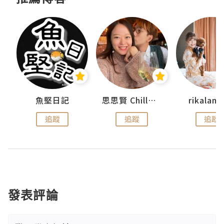
urnal
魚堅日記
思思賢 ChillMyBabe
rikala
追蹤
追蹤
追蹤
發表評論