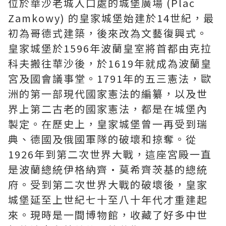
位於華沙老城入口處的城堡廣場 (Plac
Zamkowy) 的皇家城堡始建於14世紀，最
初為哥德式建築，後來改為文藝復興式。
皇家城堡於1596年波蘭皇室將首都由克拉
科夫搬往華沙後，於1619年就成為波蘭皇
宮及國會議事堂。1791年的五三憲法，歐
洲的第一部現代國家憲法的編纂，以及世
界上第二古老的國家憲法，都是在城堡內
製定。在歷史上，皇家城堡曾一再受到瑞
典、德國及俄國軍隊的破壞和掠奪。從
1926年到第二次世界大戰，這座宮殿一直
是波蘭總統伊格納齊·莫希齊茨基的總統
府。受到第二次世界大戰的破壞後，皇家
城堡延至上世紀七十至八十年代才重建起
來。現時是一間博物館，收藏了好多中世