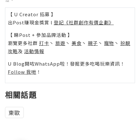
【 U Creator 招募 】
出Post賺現金獎賞 l
登記《社群創作有價企劃》
【 睇Post + 參加品牌活動 】
瀏覽更多社群
打卡
丶
旅遊
丶
美食
丶
親子
丶
寵物
丶
扮靚
攻略
及
活動情報
U Blog開咗WhatsApp啦！發掘更多吃喝玩樂資訊！
Follow 我哋
！
相關話題
東歐