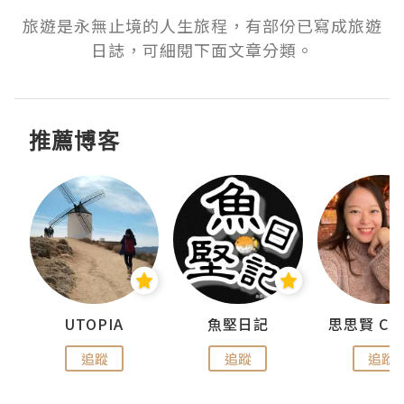
旅遊是永無止境的人生旅程，有部份已寫成旅遊
日誌，可細閱下面文章分類。
推薦博客
urnal
UTOPIA
魚堅日記
追蹤
追蹤
追蹤