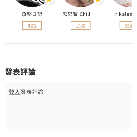
urnal
魚堅日記
思思賢 ChillMyBabe
rikala
追蹤
追蹤
追蹤
發表評論
登入
發表評論