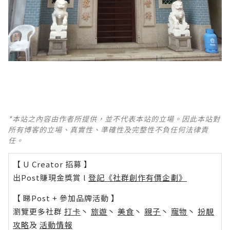
*本站之內容由作者所提供，並不代表本站的立場。因此本站對
所有博客的立場、真實性、準確性及完整性不負任何法律責
任。
【 U Creator 招募 】
出Post賺現金獎賞 l
登記《社群創作有價企劃》
【 睇Post + 參加品牌活動 】
瀏覽更多社群
打卡
丶
旅遊
丶
美食
丶
親子
丶
寵物
丶
扮靚
攻略
及
活動情報