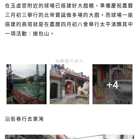
在玉虛宮附近的球場已搭建好大戲棚，準備慶祝農曆
三月初三舉行的北帝寶誕做多場的大戲。而球場一座
搭建的高塔就是在農曆四月初八會舉行太平清醮其中
一項活動：搶包山。
點擊圖片放大
+4
沿街巷行去東灣