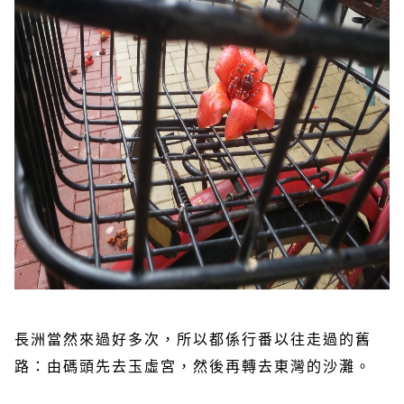
長洲當然來過好多次，所以都係行番以往走過的舊
路：由碼頭先去玉虛宮，然後再轉去東灣的沙灘。