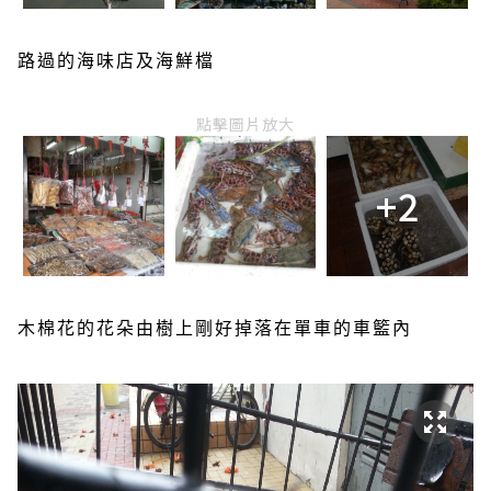
路過的海味店及海鮮檔
點擊圖片放大
+2
木棉花的花朵由樹上剛好掉落在單車的車籃內