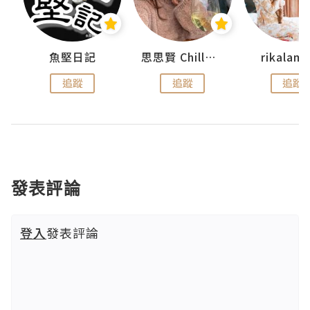
urnal
魚堅日記
思思賢 ChillMyBabe
rikala
追蹤
追蹤
追蹤
發表評論
登入
發表評論