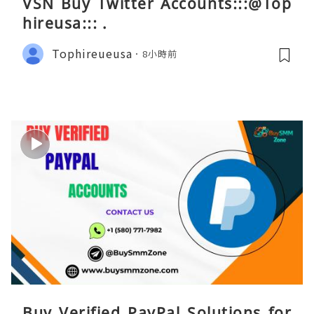
VSN Buy Twitter Accounts:::@Top
hireusa::: .
Tophireueusa
8小時前
Buy Verified PayPal Solutions for