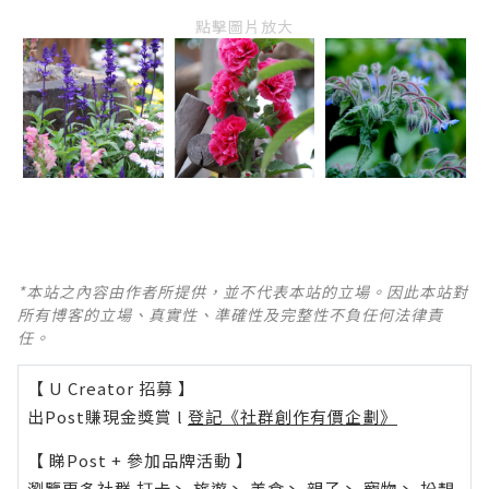
點擊圖片放大
*本站之內容由作者所提供，並不代表本站的立場。因此本站對
所有博客的立場、真實性、準確性及完整性不負任何法律責
任。
【 U Creator 招募 】
出Post賺現金獎賞 l
登記《社群創作有價企劃》
【 睇Post + 參加品牌活動 】
瀏覽更多社群
打卡
丶
旅遊
丶
美食
丶
親子
丶
寵物
丶
扮靚