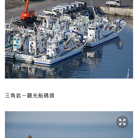
三角岩－觀光船碼頭