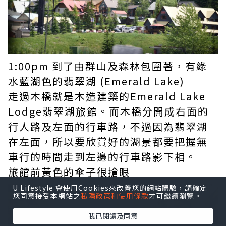
1:00pm 到了由群山及森林包圍著，有綠
水藍湖色的翡翠湖 (Emerald Lake)
走過木橋就是木造建築的Emerald Lake
Lodge翡翠湖旅館。而木橋分開成右面的
行人路及左面的行車路，不過因為翡翠湖
在左面，所以要欣賞好的湖景都要把握無
車行的時間走到左邊的行車路影下相。
旅館前黃色的傘子很搶眼
U Lifestyle 會使用Cookies來改善您的網站體驗，請確定
您同意接受本網站之
私隱政策和使用條款
才可繼續瀏覽。
我已閱讀及同意