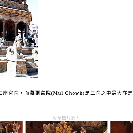
三座宮院，而
慕爾宮院
(Mul Chowk)
是三院之中最大亦是
點擊圖片放大