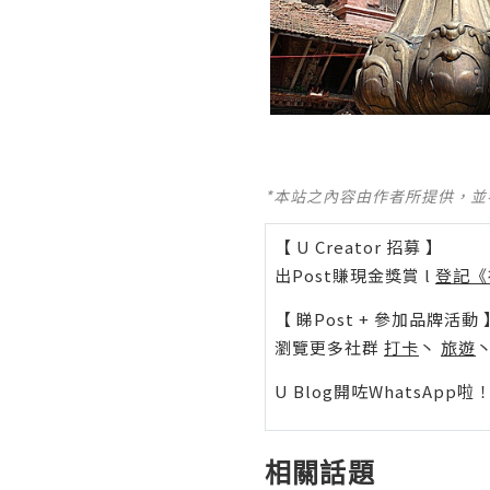
*本站之內容由作者所提供，
【 U Creator 招募 】
出Post賺現金獎賞 l
登記《
【 睇Post + 參加品牌活動 
瀏覽更多社群
打卡
丶
旅遊
U Blog開咗WhatsAp
相關話題