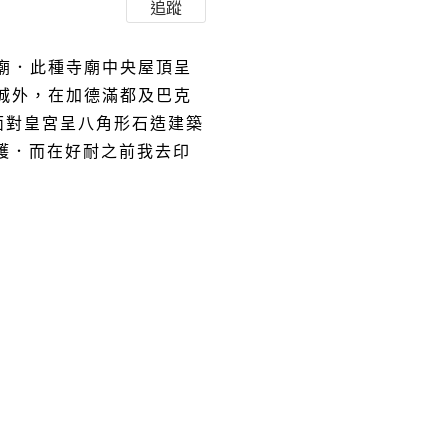
追蹤
廟．此種寺廟中央屋頂呈
城外，在加德滿都及巴克
面對皇宮呈八角形石造建築
護．而在好耐之前我去印