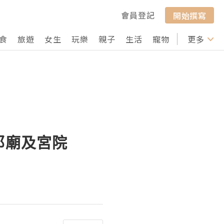
會員登記
開始撰寫
食
旅遊
女生
玩樂
親子
生活
寵物
行山
更多
打卡
須那廟及宮院