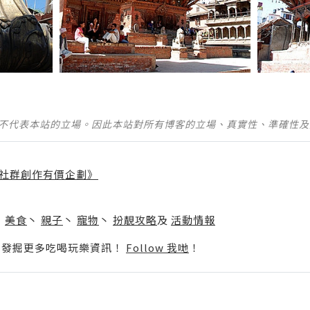
並不代表本站的立場。因此本站對所有博客的立場、真實性、準確性
社群創作有價企劃》
】
丶
美食
丶
親子
丶
寵物
丶
扮靚攻略
及
活動情報
p啦！發掘更多吃喝玩樂資訊！
Follow 我哋
！