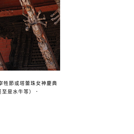
宰牲節或塔蕾珠女神慶典
甚至是水牛等）．