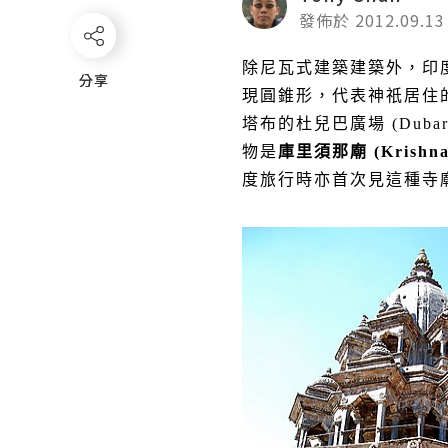
發佈於 2012.09.13
除尼瓦式建築建築外，印
分享
分享
現圓錐形，代表神祇居住
塔布的杜兒巴廣場
(Dubar
物是
庫里須那廟
(Krishna
度旅行時亦首次見這種寺