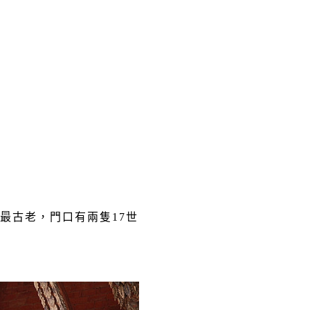
最古老，門口有兩隻
17
世