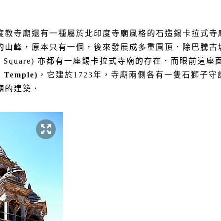
度教寺廟還有一種屬於北印度寺廟風格的石造錫卡拉式寺
的山峰，原本只有一個，後來發展成多重圓頂．除巴騰古
 Square)
亦都有一座錫卡拉式寺廟的存在．而眼前這座
 Temple)
，它建於
1723
年，寺廟兩側各有一隻石獅子守
廟的建築．