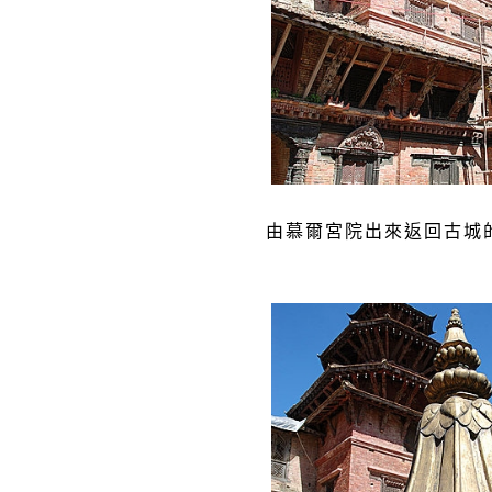
由慕爾宮院出來返回古城