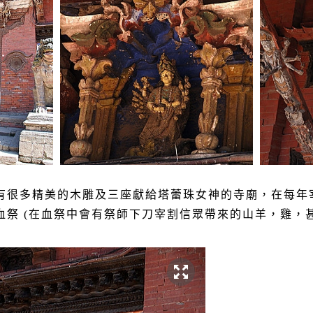
有很多精美的木雕及三座獻給塔蕾珠女神的寺廟，在每年
血祭
(
在血祭中會有祭師下刀宰割信眾帶來的山羊，雞，