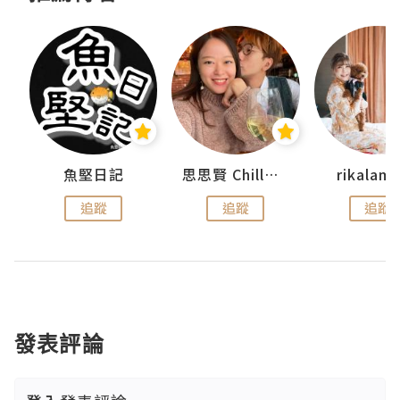
urnal
魚堅日記
思思賢 ChillMyBabe
rikala
追蹤
追蹤
追蹤
發表評論