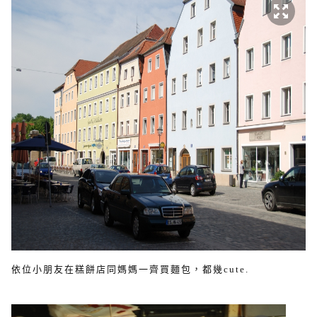
依位小朋友在糕餅店同媽媽一齊買麵包，都幾cute.