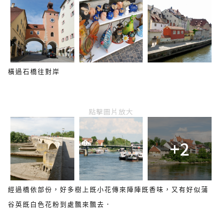
橫過石橋往對岸
點擊圖片放大
+2
經過橋依部份，好多樹上既小花傳來陣陣既香味，又有好似蒲
谷英既白色花粉到處飄來飄去．