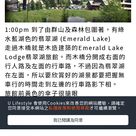
1:00pm 到了由群山及森林包圍著，有綠
水藍湖色的翡翠湖 (Emerald Lake)
走過木橋就是木造建築的Emerald Lake
Lodge翡翠湖旅館。而木橋分開成右面的
行人路及左面的行車路，不過因為翡翠湖
在左面，所以要欣賞好的湖景都要把握無
車行的時間走到左邊的行車路影下相。
旅館前黃色的傘子很搶眼
U Lifestyle 會使用Cookies來改善您的網站體驗，請確定
您同意接受本網站之
私隱政策和使用條款
才可繼續瀏覽。
我已閱讀及同意