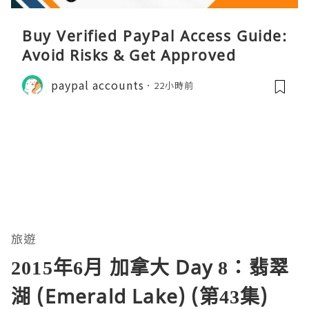
Buy Verified PayPal Access Guide:
Avoid Risks & Get Approved
paypal accounts
22小時前
旅遊
2015年6月 加拿大 Day 8：翡翠
湖 (Emerald Lake) (第43集)