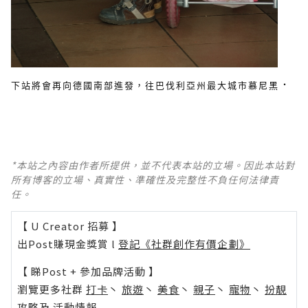
．
下站將會再向德國南部進發，往巴伐利亞州最大城市
慕尼黑
*本站之內容由作者所提供，並不代表本站的立場。因此本站對
所有博客的立場、真實性、準確性及完整性不負任何法律責
任。
【 U Creator 招募 】
出Post賺現金獎賞 l
登記《社群創作有價企劃》
【 睇Post + 參加品牌活動 】
瀏覽更多社群
打卡
丶
旅遊
丶
美食
丶
親子
丶
寵物
丶
扮靚
攻略
及
活動情報