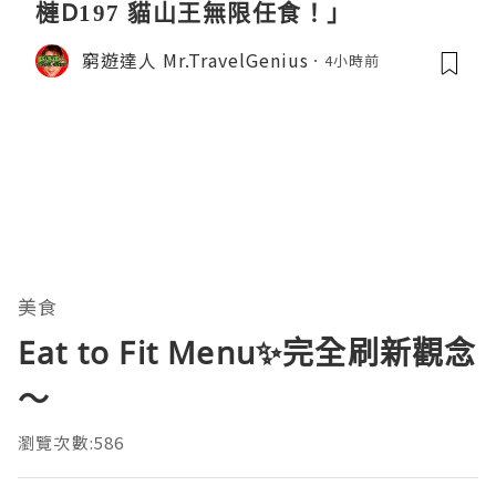
槤D197 貓山王無限任食！」
窮遊達人 Mr.TravelGenius
4小時前
美食
Eat to Fit Menu✨完全刷新觀念
～
瀏覽次數:586