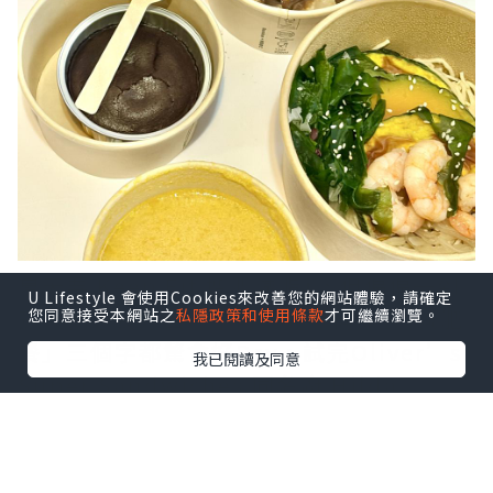
夏天要 Keep Fit 增肌減脂💃，但偏偏一到
U Lifestyle 會使用Cookies來改善您的網站體驗，請確定
熱天就想食好西，平時聽見「健康餐/減肥
您同意接受本網站之
私隱政策和使用條款
才可繼續瀏覽。
餐」三個字都驚會好Dry，試完Oliver’s
我已閱讀及同意
Super Sandwiches 同名廚 Hilda
Leung 聯乘推出嘅全新夏日「Eat to Fit
Menu✨」完全刷新觀念～好味仲要超低負
擔💯