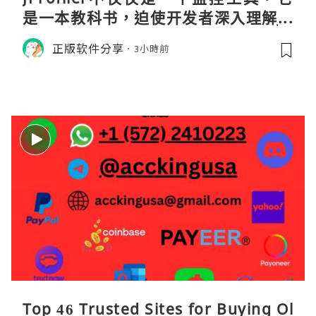
是一本教科书，迫使开发者深入理解JV
M的内存模型、垃圾回收机制和并发原
正版软件分享
3小時前
理。通过直观的可视化数据，它将抽象
的性能问题具象化为代码行号。对于一
名追求卓越的Java
Top 46 Trusted Sites for Buying Ol