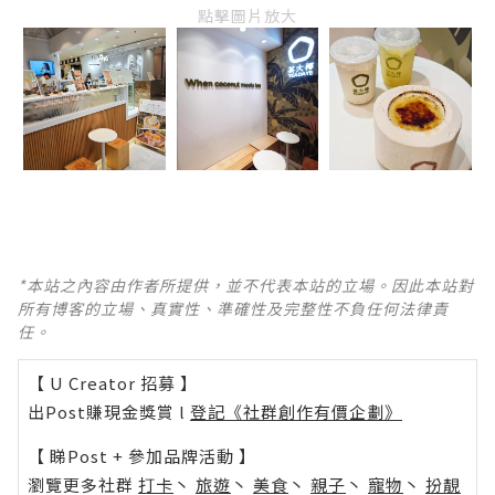
點擊圖片放大
*本站之內容由作者所提供，並不代表本站的立場。因此本站對
所有博客的立場、真實性、準確性及完整性不負任何法律責
任。
【 U Creator 招募 】
出Post賺現金獎賞 l
登記《社群創作有價企劃》
【 睇Post + 參加品牌活動 】
瀏覽更多社群
打卡
丶
旅遊
丶
美食
丶
親子
丶
寵物
丶
扮靚