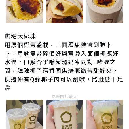
焦糖大椰凍
用原個椰青盛載，上面層焦糖燒到脆卜
卜，用匙羹敲碎佢好興奮😍入面個椰凍好
水潤，口感介乎喺超滑奶凍同動L啫喱之
間，陣陣椰子清香同焦糖嘅微苦甜好夾，
側邊仲有Q彈椰子肉可以刮嚟，飽肚感十足
🤭
點擊圖片放大