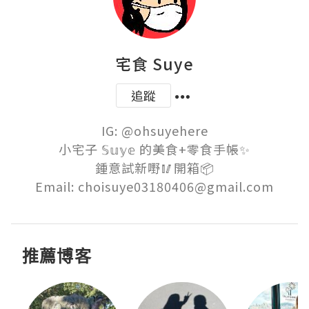
宅食 Suye
追蹤
IG: @ohsuyehere

小宅子 𝕊𝕦𝕪𝕖 的美食+零食手帳✨

鍾意試新嘢🥢開箱📦

Email: choisuye03180406@gmail.com
推薦博客