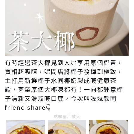
有時經過茶大椰見到人哋享用原個椰青，
賣相超吸睛，呢間店將椰子發揮到極致，
主打用新鮮椰子水同椰奶製成嘅健康茶
飲，甚至原個大椰凍都有！一向都鍾意椰
子清新又滑溜嘅口感，今次叫咗幾款同
friend share👇
點擊圖片放大