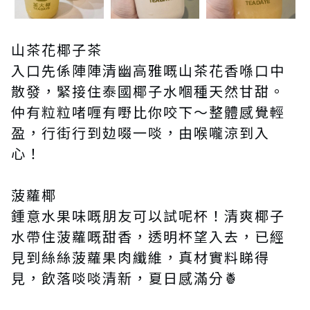
山茶花椰子茶
入口先係陣陣清幽高雅嘅山茶花香喺口中
散發，緊接住泰國椰子水嗰種天然甘甜。
仲有粒粒啫喱有嘢比你咬下～整體感覺輕
盈，行街行到攰啜一啖，由喉嚨涼到入
心！
菠蘿椰
鍾意水果味嘅朋友可以試呢杯！清爽椰子
水帶住菠蘿嘅甜香，透明杯望入去，已經
見到絲絲菠蘿果肉纖維，真材實料睇得
見，飲落啖啖清新，夏日感滿分🍍