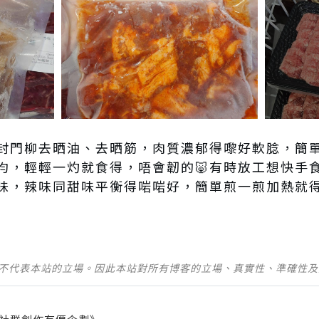
封門柳去晒油、去晒筋，肉質濃郁得嚟好軟腍，簡
均，輕輕一灼就食得，唔會韌的🐷有時放工想快手
味，辣味同甜味平衡得啱啱好，簡單煎一煎加熱就
並不代表本站的立場。因此本站對所有博客的立場、真實性、準確性