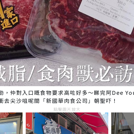
，仲對入口嘅食物要求高咗好多～睇完阿Dee Yo
衝去尖沙咀呢間「新國華肉食公司」朝聖吓！
點擊圖片放大