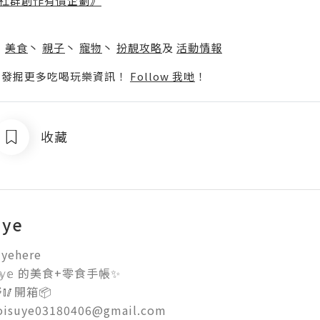
社群創作有價企劃》
】
丶
美食
丶
親子
丶
寵物
丶
扮靚攻略
及
活動情報
p啦！發掘更多吃喝玩樂資訊！
Follow 我哋
！
收藏
ye
yehere

𝕪𝕖 的美食+零食手帳✨

開箱📦

hoisuye03180406@gmail.com