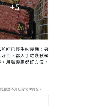
+5
單煎吓已經牛味爆棚；另
食好西，都入手咗幾款韓
得，用嚟帶飯都好方便，
及完整性不負任何法律責任。