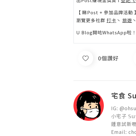
出Post賺現金獎賞 l
登記《
【 睇Post + 參加品牌活動 
瀏覽更多社群
打卡
丶
旅遊
U Blog開咗WhatsAp
0個讚好
宅食 Su
IG: @ohsu
小宅子 𝕊
鍾意試新嘢
Email: c