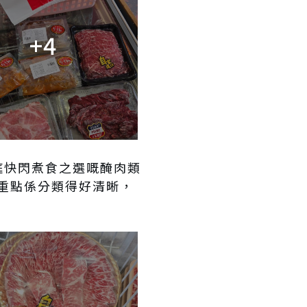
+4
庭快閃煮食之選嘅醃肉類
重點係分類得好清晰，