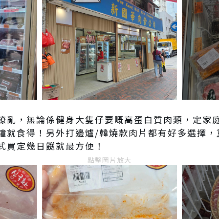
繚亂，無論係健身大隻仔要嘅高蛋白質肉類，定家
鐘就食得！另外打邊爐/韓燒款肉片都有好多選擇，
式買定幾日餸就最方便！
點擊圖片放大