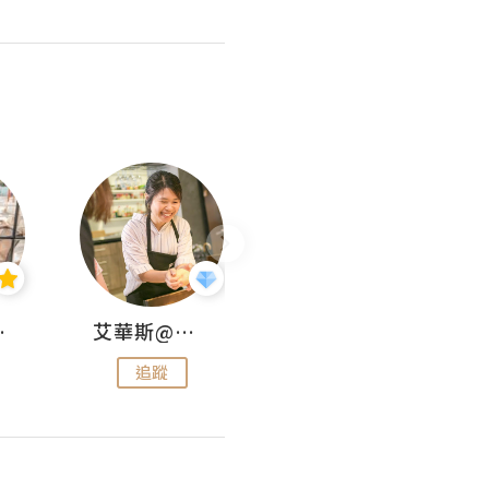
jojo
艾華斯@鄭大小姐工房
KEEP MY FAITH
追蹤
追蹤