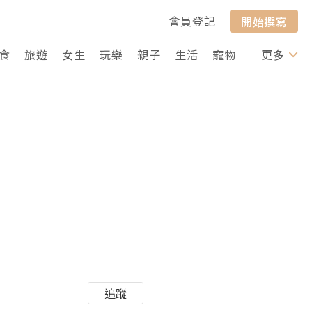
會員登記
開始撰寫
食
旅遊
女生
玩樂
親子
生活
寵物
行山
更多
打卡
追蹤