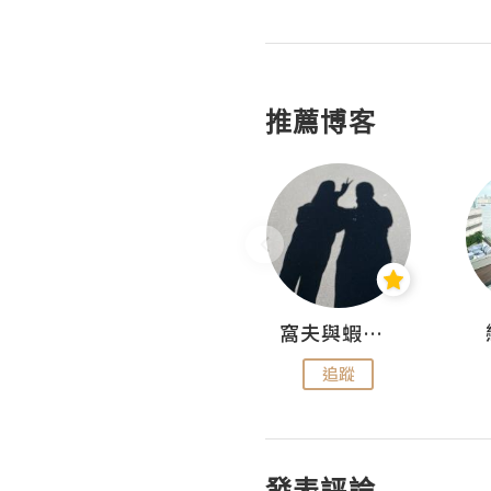
推薦博客
Fabrice 嚐味
窩夫與蝦子餅
追蹤
追蹤
發表評論