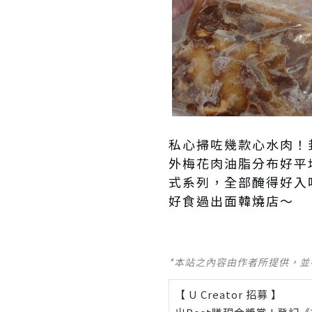
私心掃咗幾款心水肉！
外梅花肉油脂分布好平
式系列，全部醃得好入
好食過出面韓燒店～
*本站之內容由作者所提供，
【 U Creator 招募 】