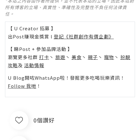
*本站之內容由作者所提供，並不代表本站的立場。因此本站對
所有博客的立場、真實性、準確性及完整性不負任何法律責
任。
【 U Creator 招募 】
出Post賺現金獎賞 l
登記《社群創作有價企劃》
【 睇Post + 參加品牌活動 】
瀏覽更多社群
打卡
丶
旅遊
丶
美食
丶
親子
丶
寵物
丶
扮靚
攻略
及
活動情報
U Blog開咗WhatsApp啦！發掘更多吃喝玩樂資訊！
Follow 我哋
！
0個讚好