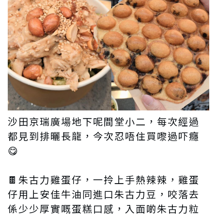
沙田京瑞廣場地下呢間堂小二，每次經過
都見到排曬長龍，今次忍唔住買嚟過吓癮
😋
🍫朱古力雞蛋仔，一拎上手熱辣辣，雞蛋
仔用上安佳牛油同進口朱古力豆，咬落去
係少少厚實嘅蛋糕口感，入面啲朱古力粒