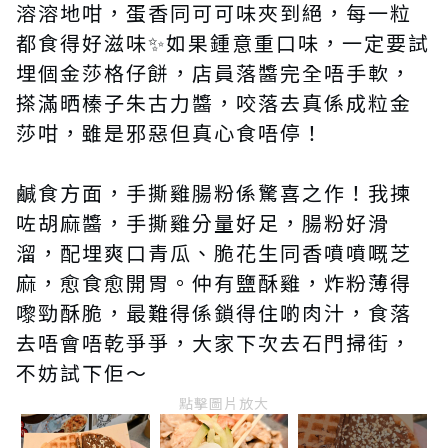
溶溶地咁，蛋香同可可味夾到絕，每一粒
都食得好滋味✨如果鍾意重口味，一定要試
埋個金莎格仔餅，店員落醬完全唔手軟，
搽滿晒榛子朱古力醬，咬落去真係成粒金
莎咁，雖是邪惡但真心食唔停！
鹹食方面，手撕雞腸粉係驚喜之作！我揀
咗胡麻醬，手撕雞分量好足，腸粉好滑
溜，配埋爽口青瓜、脆花生同香噴噴嘅芝
麻，愈食愈開胃。仲有鹽酥雞，炸粉薄得
嚟勁酥脆，最難得係鎖得住啲肉汁，食落
去唔會唔乾爭爭，大家下次去石門掃街，
不妨試下佢～
點擊圖片放大