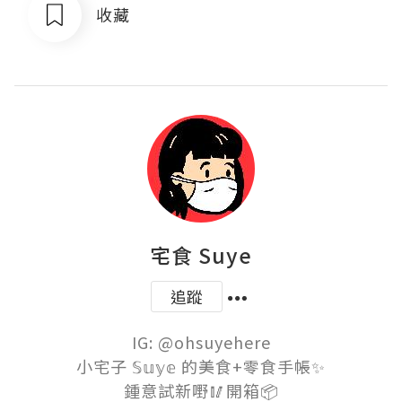
收藏
宅食 Suye
追蹤
IG: @ohsuyehere

小宅子 𝕊𝕦𝕪𝕖 的美食+零食手帳✨

鍾意試新嘢🥢開箱📦
