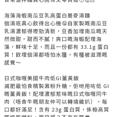
海藻海蝦南瓜豆乳高蛋白蕎麥湯麵
個湯底真心飲得出心機🤤自家製嘅南瓜豆
乳湯濃郁得嚟勁清新，豆香加埋南瓜嘅天
然微甜，甜而不膩！爽口嘅海蝦配埋海
藻，鮮味十足，而且一份都有 33.1g 蛋白
質！飲埋個湯都唔怕水腫，有種被滋潤嘅
感覺～
日式咖喱美國牛肉低GI薑黃飯
減肥最怕食精製澱粉升糖，佢哋用咗低 GI
嘅薑黃飯！配埋濃郁惹味嘅日式咖喱同牛
肉（唔食牛嘅朋友仲可以轉燒雞扒），每
口都好滿足！含有 23g 蛋白質，係極高質