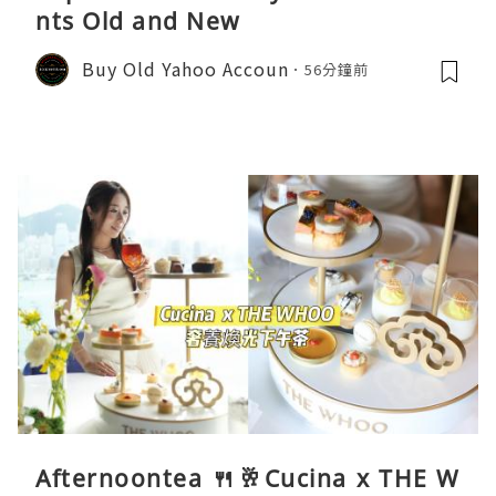
nts Old and New
Buy Old Yahoo Accoun
56分鐘前
Afternoontea 🍴🥂Cucina x THE W