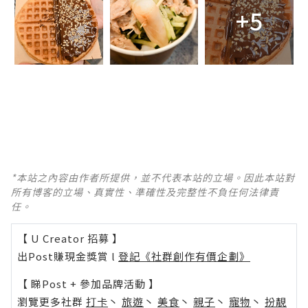
+5
*本站之內容由作者所提供，並不代表本站的立場。因此本站對
所有博客的立場、真實性、準確性及完整性不負任何法律責
任。
【 U Creator 招募 】
出Post賺現金獎賞 l
登記《社群創作有價企劃》
【 睇Post + 參加品牌活動 】
瀏覽更多社群
打卡
丶
旅遊
丶
美食
丶
親子
丶
寵物
丶
扮靚