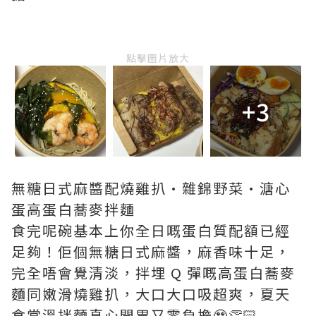
點擊圖片放大
+3
無糖日式麻醬配燒雞扒·雜錦野菜·溏心
蛋高蛋白蕎麥拌麵
食完呢碗基本上你全日嘅蛋白質配額已經
足夠！佢個無糖日式麻醬，麻香味十足，
完全唔會覺清淡，拌埋 Q 彈嘅高蛋白蕎麥
麵同嫩滑燒雞扒，大口大口吸超爽，夏天
食常溫拌麵真心開胃又零負擔🥹👏🏻