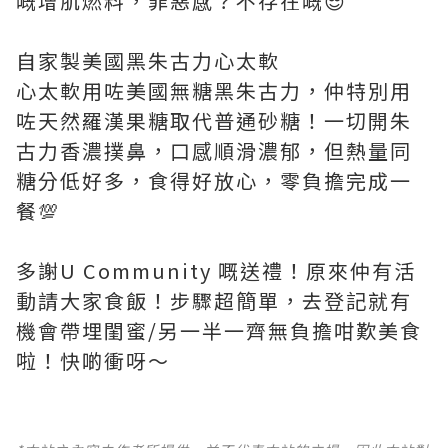
嘅增肌燃料，罪惡感？不存在嘅😎
自家製美國黑朱古力心太軟
心太軟用咗美國無糖黑朱古力，仲特別用
咗天然羅漢果糖取代普通砂糖！一切開朱
古力香濃撲鼻，口感順滑濃郁，但熱量同
糖分低好多，食得好放心，零負擔完成一
餐💯
多謝U Community 嘅送禮！原來仲有活
動請大家食飯！步驟超簡單，去登記就有
機會帶埋閨蜜/另一半一齊無負擔咁歎美食
啦！快啲衝呀～