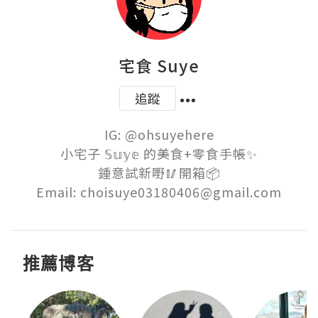
宅食 Suye
追蹤
IG: @ohsuyehere

小宅子 𝕊𝕦𝕪𝕖 的美食+零食手帳✨

鍾意試新嘢🥢開箱📦

Email: choisuye03180406@gmail.com
推薦博客