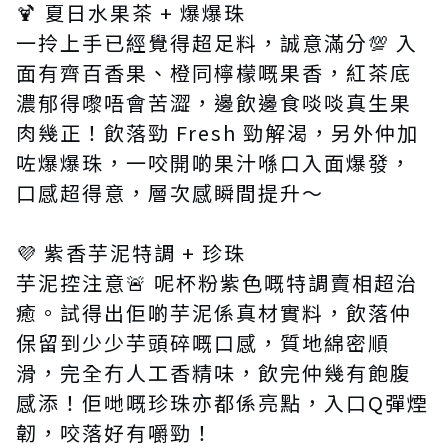
🍹 夏日水果茶 + 爆爆珠
一拎上手已經覺得超足料，誠意滿分💯 入
面有齊百香果、橙同檸檬嘅果香，紅茶底
濃郁得嚟唔會苦澀，邊飲邊食啖啖真生果
肉幾正！飲落勁 Fresh 勁解渴，另外仲加
咗爆爆珠，一咬開啲果汁喺口入面爆發，
口感超得意，層次感瞬間提升～
💜 紫香芋泥特調 + 珍珠
芋泥控注意🚨 呢杯粉紫色嘅特調賣相超治
癒。試得出佢啲芋泥係真材實料，飲落仲
保留到少少芋頭碎嘅口感，質地綿密順
滑，完全冇人工香精味，飲完仲幾有飽腹
感添！佢哋嘅珍珠亦都係亮點，入口Q彈煙
韌，咬落好有嚼勁！