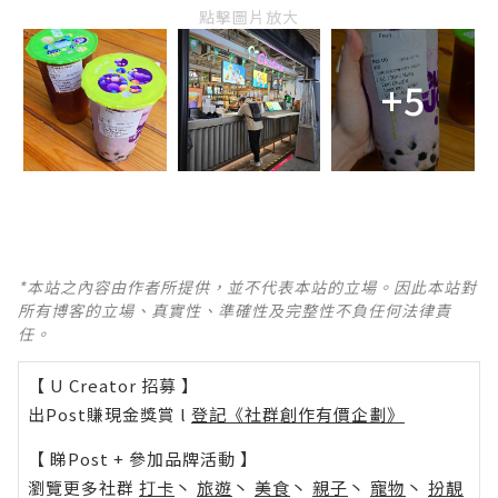
點擊圖片放大
+5
*本站之內容由作者所提供，並不代表本站的立場。因此本站對
所有博客的立場、真實性、準確性及完整性不負任何法律責
任。
【 U Creator 招募 】
出Post賺現金獎賞 l
登記《社群創作有價企劃》
【 睇Post + 參加品牌活動 】
瀏覽更多社群
打卡
丶
旅遊
丶
美食
丶
親子
丶
寵物
丶
扮靚