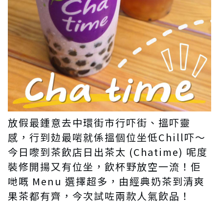
放假最鍾意去中環街市行吓街、搵吓靈
感，行到攰最啱就係搵個位坐低Chill吓～
今日嚟到茶飲店日出茶太 (Chatime) 呢度
裝修開揚又有位坐，飲杯野放空一流！佢
哋嘅 Menu 選擇超多，由經典奶茶到清爽
果茶都有齊，今次試咗兩款人氣飲品！