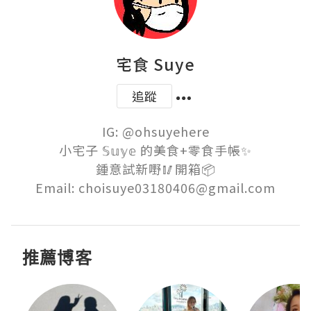
宅食 Suye
追蹤
IG: @ohsuyehere

小宅子 𝕊𝕦𝕪𝕖 的美食+零食手帳✨

鍾意試新嘢🥢開箱📦

Email: choisuye03180406@gmail.com
推薦博客