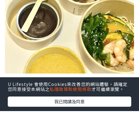
夏天要 Keep Fit 增肌減脂💃，但偏偏一到
U Lifestyle 會使用Cookies來改善您的網站體驗，請確定
熱天就想食好西，平時聽見「健康餐/減肥
您同意接受本網站之
私隱政策和使用條款
才可繼續瀏覽。
餐」三個字都驚會好Dry，試完Oliver’s
我已閱讀及同意
Super Sandwiches 同名廚 Hilda
Leung 聯乘推出嘅全新夏日「Eat to Fit
Menu✨」完全刷新觀念～好味仲要超低負
擔💯