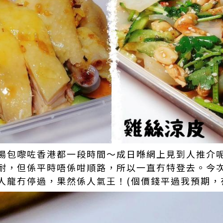
湯包嚟咗香港都一段時間～成日喺網上見到人推介
耐，但係平時唔係咁順路，所以一直冇特登去。今
人龍冇停過，果然係人氣王！(個價錢平過我預期，有