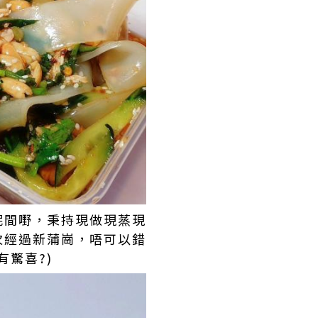
呢間嘢，秉持現做現蒸現
次經過新蒲崗，唔可以錯
驚喜?)