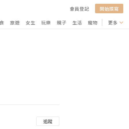
會員登記
開始撰寫
食
旅遊
女生
玩樂
親子
生活
寵物
行山
更多
打卡
追蹤