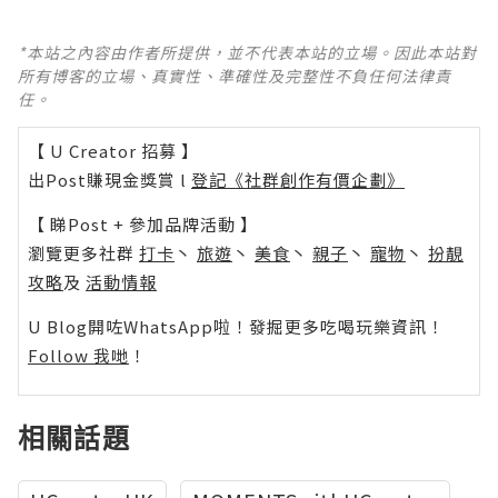
*本站之內容由作者所提供，並不代表本站的立場。因此本站對
所有博客的立場、真實性、準確性及完整性不負任何法律責
任。
【 U Creator 招募 】
出Post賺現金獎賞 l
登記《社群創作有價企劃》
【 睇Post + 參加品牌活動 】
瀏覽更多社群
打卡
丶
旅遊
丶
美食
丶
親子
丶
寵物
丶
扮靚
攻略
及
活動情報
U Blog開咗WhatsApp啦！發掘更多吃喝玩樂資訊！
Follow 我哋
！
相關話題