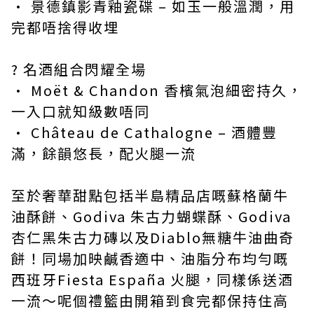
• 景德鎮影青釉瓷碟 – 如玉一般溫潤，用
完都唔捨得收埋
? 名酒組合閃耀全場
• Moët & Chandon 香檳氣泡細密持久，
一入口就知級數唔同
• Château de Cathalogne – 酒體豐
滿，餘韻悠長，配火腿一流
至於奢華甜點包括半島精品店嘅蘇格蘭牛
油酥餅、Godiva 朱古力蝴蝶酥、Godiva
杏仁黑朱古力磚以及Diablo無糖牛油曲奇
餅！同場加映鹹香適中、油脂分布均勻嘅
西班牙Fiesta España 火腿，同樣係送酒
一流～呢個禮籃由開箱到食完都保持住高