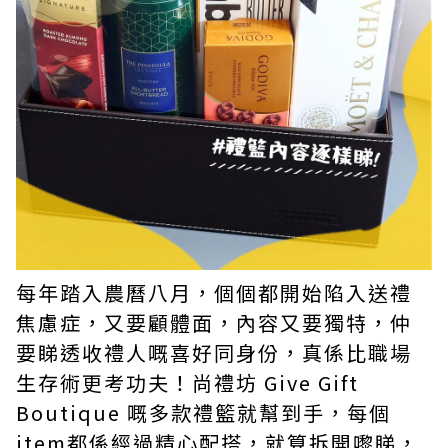
每年踏入農曆八月，個個都開始陷入送禮
焦慮症，又要顧體面，內容又要獨特，仲
要睇透收禮人嘅喜好同身份，真係比職場
生存術更考功夫！尚禮坊 Give Gift
Boutique 嘅多款禮籃就幫到手，每個
item都係經過精心配搭，就算拆開嚟睇，