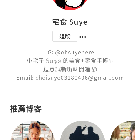
宅食 Suye
追蹤
IG: @ohsuyehere

小宅子 𝕊𝕦𝕪𝕖 的美食+零食手帳✨

鍾意試新嘢🥢開箱📦

Email: choisuye03180406@gmail.com
推薦博客