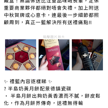
藏盒！無論係送比注重品味嘅長輩，定係
重要商業夥伴都絕對唔會失禮。加上附送
中秋賀牌或心意卡，連最後一步細節都照
顧周到，真正一籃解決所有送禮痛點‼️
點擊圖片放大
+7
✨ 禮籃內容逐樣睇 ✨
? 半島奶黃月餅配景德鎮瓷碟
• 半島月餅出夠奶黃香濃而不膩，餅皮鬆
化，作為月餅界傳奇，送禮無得輸