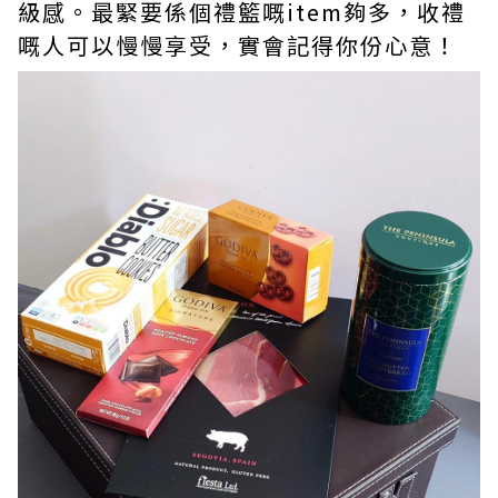
級感。最緊要係個禮籃嘅item夠多，收禮
嘅人可以慢慢享受，實會記得你份心意！