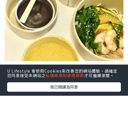
夏天要 Keep Fit 增肌減脂💃，但偏偏一到
U Lifestyle 會使用Cookies來改善您的網站體驗，請確定
熱天就想食好西，平時聽見「健康餐/減肥
您同意接受本網站之
私隱政策和使用條款
才可繼續瀏覽。
餐」三個字都驚會好Dry，試完Oliver’s
我已閱讀及同意
Super Sandwiches 同名廚 Hilda
Leung 聯乘推出嘅全新夏日「Eat to Fit
Menu✨」完全刷新觀念～好味仲要超低負
擔💯