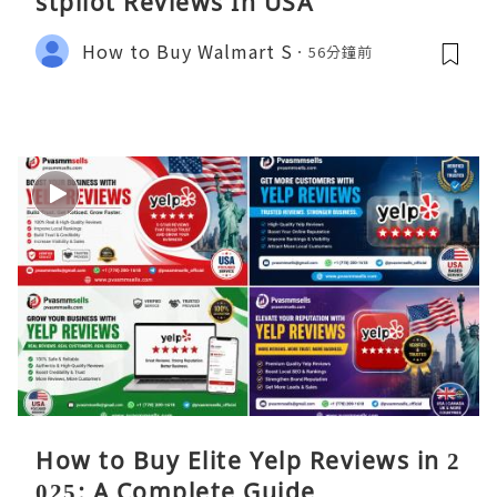
stpilot Reviews In USA
How to Buy Walmart S
56分鐘前
How to Buy Elite Yelp Reviews in 2
025: A Complete Guide