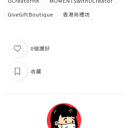
UCreatorHK
MOMENTSwithUCreator
GiveGiftBoutique
香港尚禮坊
0個讚好
收藏