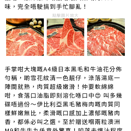
味，完全唔駛搞到手忙腳亂！
點擊圖片放大
手掌咁大塊嘅A4級日本黑毛和牛油花分佈
勻稱，啲雪花紋清一色靚仔，淥落湯底一
陣間就熟，肉質超級嫩滑！仲要軟綿綿
咁，食落口油脂即刻溶化喺口中😍 叫多幾
碟唔過份～伊比利亞黑毛豬梅肉嘅肉質同
樣鮮嫩無比，柔滑嘅口感加上濃郁嘅豬肉
香，都係必叫之選。至於贈送嗰兩粒澳洲
M9和牛牛丸係意外驚喜！咬落去爆汁程度