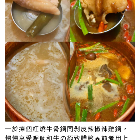
一於揀個紅燒牛骨鍋同剝皮辣椒辣雞鍋，
慢慢享受呢個和牛の極致體驗🔥前者用上