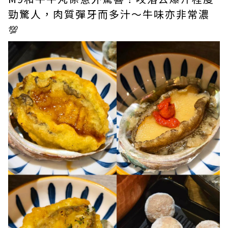
勁驚人，肉質彈牙而多汁～牛味亦非常濃
💯