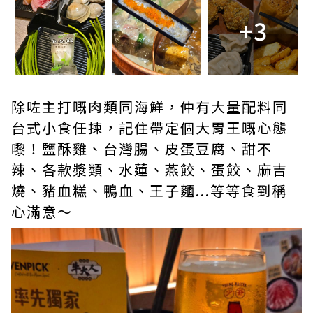
+3
除咗主打嘅肉類同海鮮，仲有大量配料同
台式小食任揀，記住帶定個大胃王嘅心態
嚟！鹽酥雞、台灣腸、皮蛋豆腐、甜不
辣、各款漿類、水蓮、燕餃、蛋餃、麻吉
燒、豬血糕、鴨血、王子麵...等等食到稱
心滿意～