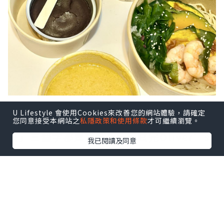
夏天要 Keep Fit 增肌減脂💃，但偏偏一到
U Lifestyle 會使用Cookies來改善您的網站體驗，請確定
熱天就想食好西，平時聽見「健康餐/減肥
您同意接受本網站之
私隱政策和使用條款
才可繼續瀏覽。
餐」三個字都驚會好Dry，試完Oliver’s
我已閱讀及同意
Super Sandwiches 同名廚 Hilda
Leung 聯乘推出嘅全新夏日「Eat to Fit
Menu✨」完全刷新觀念～好味仲要超低負
擔💯