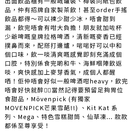
出面飲品櫃有一般嘅罐裝、樽裝同紙包飲
品，仲有招牌自家製茶飲！甚至order手搖
飲品都得～可以揀少甜少冰，唔會甜到
漏，飲完唔會有咁大負擔！朋友就加咗杯
少爺啤嘅皇牌拉格啤酒，清新嘅麥香已經
撲鼻而來，配搭打邊爐，啱啱好可以中和
個口味，飲一啖清爽嘅感覺即刻充滿成個
口腔，特別係食完啲和牛、海鮮嗰陣飲返
啖，爽快感加上麥芽香氣，成個人都醒
哂！佢仲唔會好似一般啤酒咁heavy，飲完
唔會好快就醉👍🏻當然記得要預留足夠胃位
食甜品，Mövenpick (有獨家
MOVENPICK芒果雪葩!!) 、Kit Kat 系
列、Mega、特色雪糕甜筒、仙草凍... 款款
都係至尊享受！