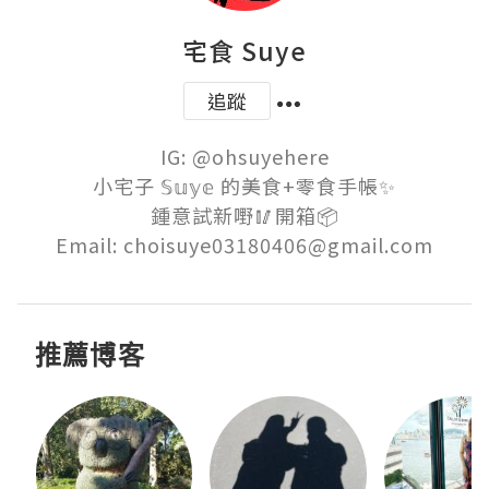
宅食 Suye
追蹤
IG: @ohsuyehere

小宅子 𝕊𝕦𝕪𝕖 的美食+零食手帳✨

鍾意試新嘢🥢開箱📦

Email: choisuye03180406@gmail.com
推薦博客