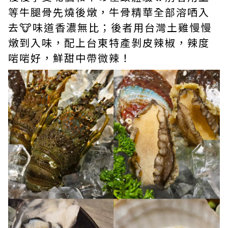
等牛腿骨先燒後燉，牛骨精華全部溶哂入
去🐮味道香濃無比；後者用台灣土雞慢慢
燉到入味，配上台東特產剝皮辣椒，辣度
啱啱好，鮮甜中帶微辣！