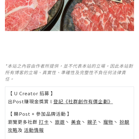
*本站之內容由作者所提供，並不代表本站的立場。因此本站對
所有博客的立場、真實性、準確性及完整性不負任何法律責
任。
【 U Creator 招募 】
出Post賺現金獎賞 l
登記《社群創作有價企劃》
【 睇Post + 參加品牌活動 】
瀏覽更多社群
打卡
丶
旅遊
丶
美食
丶
親子
丶
寵物
丶
扮靚
攻略
及
活動情報