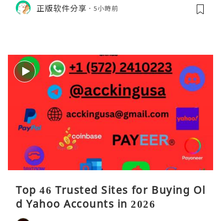
M的内存模型、垃圾回收机制和并发原
正版软件分享
5小時前
理。通过直观的可视化数据，它将抽象
的性能问题具象化为代码行号。对于一
名追求卓越的Java
Top 46 Trusted Sites for Buying Ol
d Yahoo Accounts in 2026