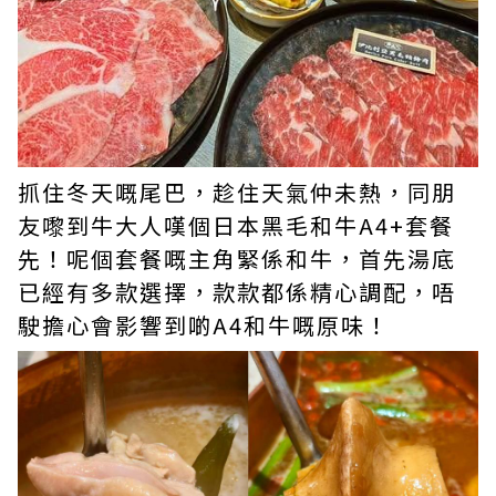
抓住冬天嘅尾巴，趁住天氣仲未熱，同朋
友嚟到牛大人嘆個日本黑毛和牛A4+套餐
先！呢個套餐嘅主角緊係和牛，首先湯底
已經有多款選擇，款款都係精心調配，唔
駛擔心會影響到啲A4和牛嘅原味！