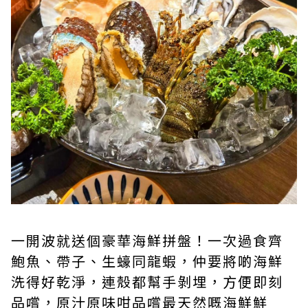
一開波就送個豪華海鮮拼盤！一次過食齊
鮑魚、帶子、生蠔同龍蝦，仲要將啲海鮮
洗得好乾淨，連殼都幫手剝埋，方便即刻
品嚐，原汁原味咁品嚐最天然嘅海鮮鮮