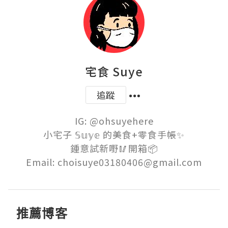
宅食 Suye
追蹤
IG: @ohsuyehere

小宅子 𝕊𝕦𝕪𝕖 的美食+零食手帳✨

鍾意試新嘢🥢開箱📦

Email: choisuye03180406@gmail.com
推薦博客