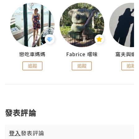
戀吃車媽媽
Fabrice 嚐味
窩夫與蝦
追蹤
追蹤
追蹤
發表評論
登入
發表評論