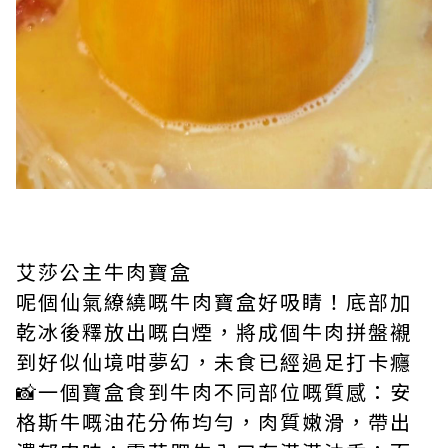
艾莎公主牛肉寶盒
呢個仙氣繚繞嘅牛肉寶盒好吸睛！底部加
乾冰後釋放出嘅白煙，將成個牛肉拼盤襯
到好似仙境咁夢幻，未食已經過足打卡癮
📸一個寶盒食到牛肉不同部位嘅質感：安
格斯牛嘅油花分佈均勻，肉質嫩滑，帶出