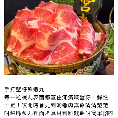
手打蟹籽鮮蝦丸
每一粒蝦丸表面都蓋住滿滿嘅蟹籽，彈性
十足！咬開時會見到啲蝦肉真係清清楚楚
咁藏喺粒丸裡面🍤真材實料就係咁簡單🙌🏻