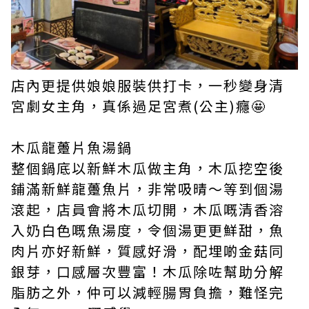
店內更提供娘娘服裝供打卡，一秒變身清
宮劇女主角，真係過足宮煮(公主)癮🤩
木瓜龍躉片魚湯鍋
整個鍋底以新鮮木瓜做主角，木瓜挖空後
鋪滿新鮮龍躉魚片，非常吸晴～等到個湯
滾起，店員會將木瓜切開，木瓜嘅清香溶
入奶白色嘅魚湯度，令個湯更更鮮甜，魚
肉片亦好新鮮，質感好滑，配埋啲金菇同
銀芽，口感層次豐富！木瓜除咗幫助分解
脂肪之外，仲可以減輕腸胃負擔，難怪完