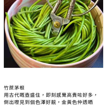
竹蔗茅根
用古代嘅壺盛住，即刻感覺高貴咗好多，
倒出嚟見到個色澤好靚，金黃色仲透晒