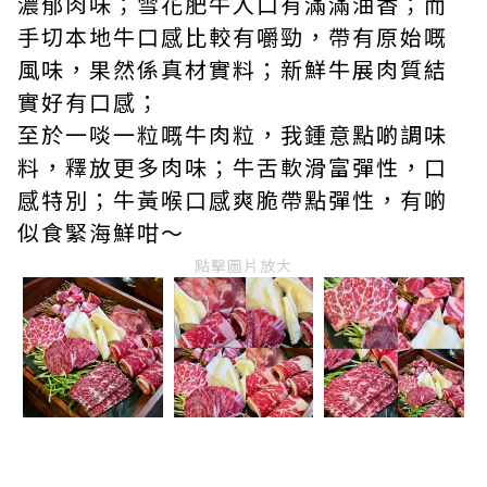
濃郁肉味；雪花肥牛入口有滿滿油香；而
手切本地牛口感比較有嚼勁，帶有原始嘅
風味，果然係真材實料；新鮮牛展肉質結
實好有口感；
至於一啖一粒嘅牛肉粒，我鍾意點啲調味
料，釋放更多肉味；牛舌軟滑富彈性，口
感特別；牛黃喉口感爽脆帶點彈性，有啲
似食緊海鮮咁～
點擊圖片放大