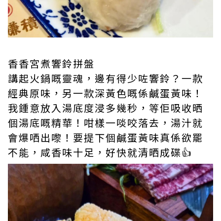
香香宮煮響鈴拼盤
講起火鍋嘅靈魂，邊有得少咗響鈴？一款
經典原味，另一款深黃色嘅係鹹蛋黃味！
我鍾意放入湯底度浸多幾秒，等佢吸收晒
個湯底嘅精華！咁樣一啖咬落去，湯汁就
會爆哂出嚟！要提下個鹹蛋黃味真係欲罷
不能，咸香味十足，好快就清晒成碟👍