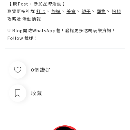
【 睇Post + 參加品牌活動 】
瀏覽更多社群
打卡
丶
旅遊
丶
美食
丶
親子
丶
寵物
丶
扮靚
攻略
及
活動情報
U Blog開咗WhatsApp啦！發掘更多吃喝玩樂資訊！
Follow 我哋
！
0個讚好
收藏