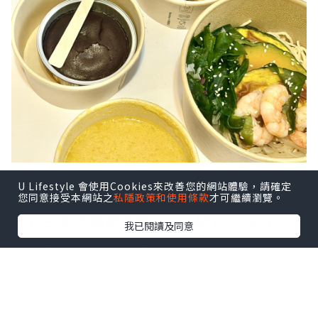
夏天要 Keep Fit 增肌減脂💃，但偏偏一到
U Lifestyle 會使用Cookies來改善您的網站體驗，請確定
熱天就想食好西，平時聽見「健康餐/減肥
您同意接受本網站之
私隱政策和使用條款
才可繼續瀏覽。
餐」三個字都驚會好Dry，試完Oliver’s
我已閱讀及同意
Super Sandwiches 同名廚 Hilda
Leung 聯乘推出嘅全新夏日「Eat to Fit
Menu✨」完全刷新觀念～好味仲要超低負
擔💯