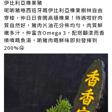
伊比利亞橡果豬
呢啲豬喺西班牙嘅伊比利亞橡果樹林自由
穿梭，仲日日食開高級橡果！待遇咁好肉
質自然好，豬肉片油花分佈均勻，肉質鮮
嫩多汁，仲富含Omega 3，配搭翻滾而香
噴噴嘅魚湯，啲豬肉嘅鮮味即刻發揮到
200%🤤