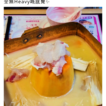
全無Heavy嘅感覺✨