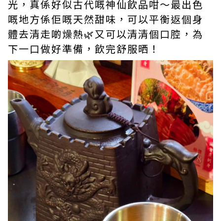
光，真係好似古代嘅神仙飲品咁～最出色
嘅地方係佢嘅天然甜味，可以平衡返個身
體去清走啲燥熱🌿又可以清清個口腔，為
下一口做好準備，飲完舒服晒！