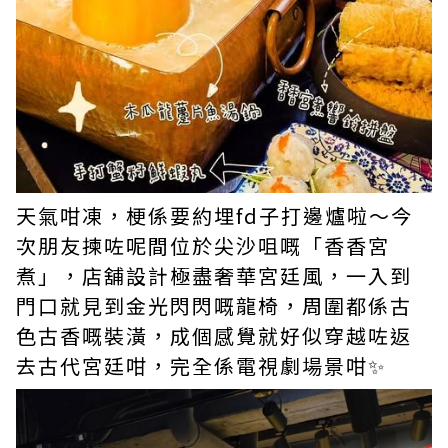
天氣咁凍，梗係要約埋fd子打邊爐啦～今
次朋友揀咗呢間位於尖沙咀嘅「香香宮
煮」，店舖設計極盡奢華宮廷風，一入到
門口就見到金光閃閃嘅龍椅，周圍都係古
色古香嘅裝潢，成個感覺就好似穿越咗返
去古代宮廷咁，完全係電視劇場景咁✨