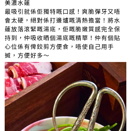
美濃水蓮
最吸引就係佢獨特嘅口感！爽脆彈牙又唔
會太硬，絕對係打邊爐嘅清熱擔當！將水
蓮放落滾緊嘅湯底，佢嘅脆嫩質感完全保
持到，仲吸收晒個湯底嘅精華！仲有個貼
心位係有俾鉸剪方便食，唔使自己用手
搣，方便好多～