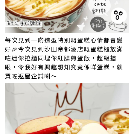
每次見到一啲造型特別嘅蛋糕心情都會變
好🎉今次見到沙田帝都酒店嘅蛋糕櫃放滿
咗迷你拉麵同埋你紅腸煎蛋飯，超級搶
眼，令我好有興趣想知究竟係咩蛋糕，就
買咗返屋企試喇～