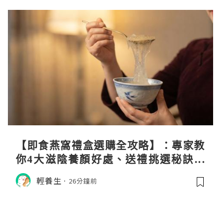
【即食燕窩禮盒選購全攻略】：專家教
你4大滋陰養顏好處、送禮挑選秘訣與
日常食用心得
輕養生
26分鐘前