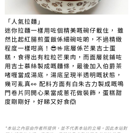
「人氣拉麵」
迷你拉麵一樣用咗個精美嘅碗仔載住， 雖
然比起紅腸煎蛋飯係細碗咗啲，不過精緻
程度一樣咁高！😎🤟底層係芒果吉士蛋
糕，食得出有粒粒芒果肉，而面層就鋪咗
用吉士慕絲製成嘅麵條，最後加入伯爵茶
啫喱當成湯底，湯底呈現半透明嘅狀態，
幾可亂真👀 配料方面有白朱古力製成嘅鳴
門卷片同開心果當成蔥花做裝飾，蛋糕甜
度剛剛好，好睇又好食🙆
*本站之內容由作者所提供，並不代表本站的立場。因此本站對