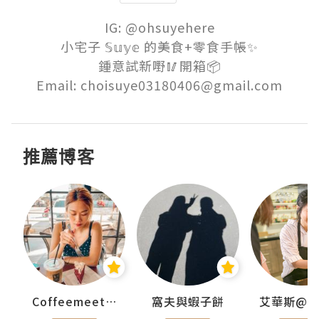
IG: @ohsuyehere

小宅子 𝕊𝕦𝕪𝕖 的美食+零食手帳✨

鍾意試新嘢🥢開箱📦

Email: choisuye03180406@gmail.com
推薦博客
Coffeemeetjojo
窩夫與蝦子餅