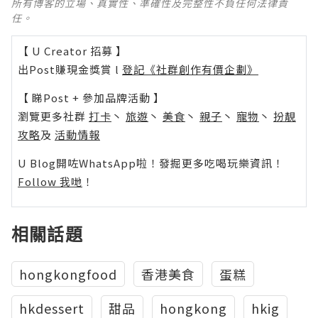
所有博客的立場、真實性、準確性及完整性不負任何法律責
任。
【 U Creator 招募 】
出Post賺現金獎賞 l
登記《社群創作有價企劃》
【 睇Post + 參加品牌活動 】
瀏覽更多社群
打卡
丶
旅遊
丶
美食
丶
親子
丶
寵物
丶
扮靚
攻略
及
活動情報
U Blog開咗WhatsApp啦！發掘更多吃喝玩樂資訊！
Follow 我哋
！
相關話題
hongkongfood
香港美食
蛋糕
hkdessert
甜品
hongkong
hkig