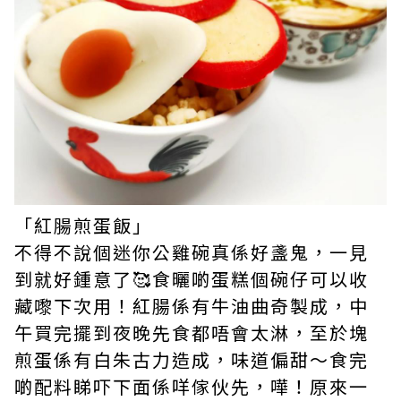
「紅腸煎蛋飯」
不得不說個迷你公雞碗真係好盞鬼，一見
到就好鍾意了🥰食曬啲蛋糕個碗仔可以收
藏嚟下次用！紅腸係有牛油曲奇製成，中
午買完擺到夜晚先食都唔會太淋，至於塊
煎蛋係有白朱古力造成，味道偏甜～食完
啲配料睇吓下面係咩傢伙先，嘩！原來一