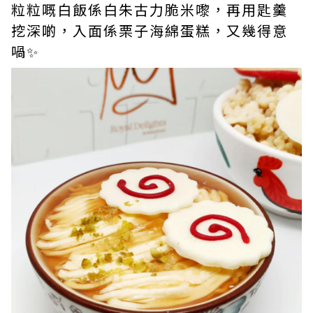
粒粒嘅白飯係白朱古力脆米嚟，再用匙羹
挖深啲，入面係栗子海綿蛋糕，又幾得意
喎✨