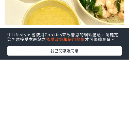
夏天要 Keep Fit 增肌減脂💃，但偏偏一到
U Lifestyle 會使用Cookies來改善您的網站體驗，請確定
熱天就想食好西，平時聽見「健康餐/減肥
您同意接受本網站之
私隱政策和使用條款
才可繼續瀏覽。
餐」三個字都驚會好Dry，試完Oliver’s
我已閱讀及同意
Super Sandwiches 同名廚 Hilda
Leung 聯乘推出嘅全新夏日「Eat to Fit
Menu✨」完全刷新觀念～好味仲要超低負
擔💯
點擊圖片放大