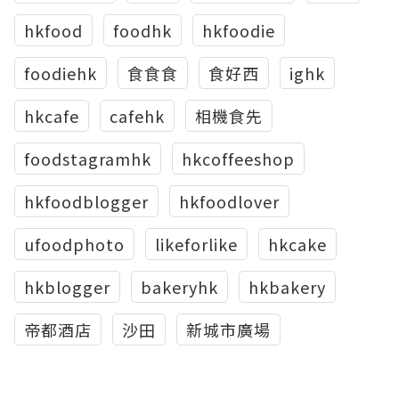
hkfood
foodhk
hkfoodie
foodiehk
食食食
食好西
ighk
hkcafe
cafehk
相機食先
foodstagramhk
hkcoffeeshop
hkfoodblogger
hkfoodlover
ufoodphoto
likeforlike
hkcake
hkblogger
bakeryhk
hkbakery
帝都酒店
沙田
新城市廣場