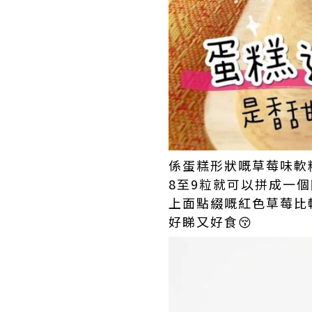
係蛋糕形狀嘅草莓味軟
8至9粒就可以拼成一
上面點綴嘅紅色草莓比
好睇又好食😚