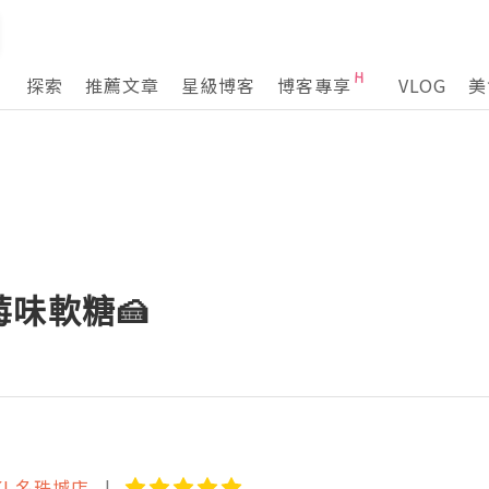
探索
推薦文章
星級博客
博客專享
VLOG
美
味軟糖🍰
KI 名珠城店