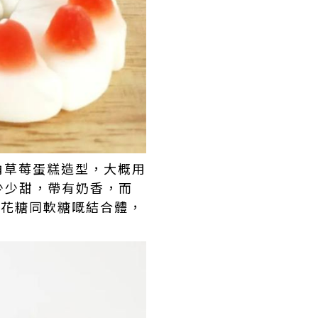
角草莓蛋糕造型，大概用
少少甜，帶有奶香，而
棉花糖同軟糖嘅結合體，