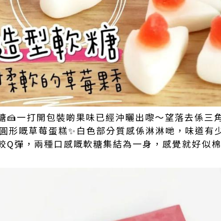
糖🍰一打開包裝啲果味已經沖曬出嚟～望落去係三
個圓形嘅草莓蛋糕✨白色部分質感係淋淋哋，味道有
較Q彈，兩種口感嘅軟糖集結為一身，感覺就好似