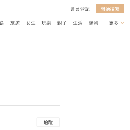
會員登記
開始撰寫
食
旅遊
女生
玩樂
親子
生活
寵物
行山
更多
打卡
追蹤