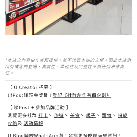
*本站之內容由作者所提供，並不代表本站的立場。因此本站對
所有博客的立場、真實性、準確性及完整性不負任何法律責
任。
【 U Creator 招募 】
出Post賺現金獎賞 l
登記《社群創作有價企劃》
【 睇Post + 參加品牌活動 】
瀏覽更多社群
打卡
丶
旅遊
丶
美食
丶
親子
丶
寵物
丶
扮靚
攻略
及
活動情報
U Blog開咗WhatsApp啦！發掘更多吃喝玩樂資訊！