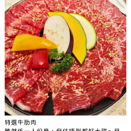
特選牛肋肉
雖然係一人份量，但估唔到都好大碟～目