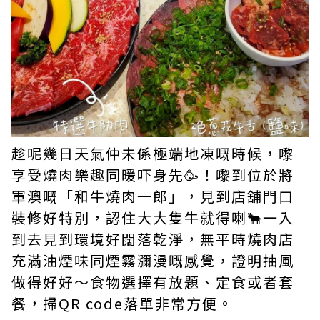
趁呢幾日天氣仲未係極端地凍嘅時候，嚟
享受燒肉樂趣同暖吓身先🥳！嚟到位於將
軍澳嘅「和牛燒肉一郎」，見到店舖門口
裝修好特別，認住大大隻牛就得喇🐂一入
到去見到環境好闊落乾淨，無平時燒肉店
充滿油煙味同煙霧瀰漫嘅感覺，證明抽風
做得好好～食物選擇有放題、定食或者套
餐，掃QR code落單非常方便。