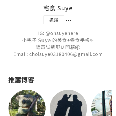
宅食 Suye
追蹤
IG: @ohsuyehere

小宅子 𝕊𝕦𝕪𝕖 的美食+零食手帳✨

鍾意試新嘢🥢開箱📦

Email: choisuye03180406@gmail.com
推薦博客