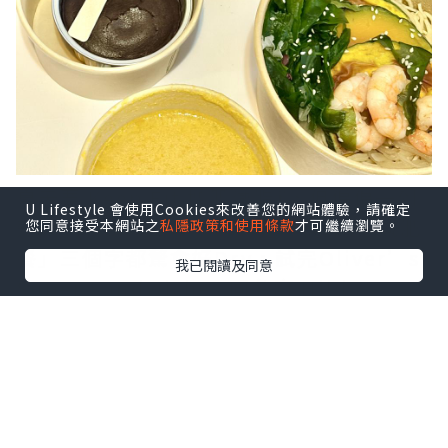
夏天要 Keep Fit 增肌減脂💃，但偏偏一到
U Lifestyle 會使用Cookies來改善您的網站體驗，請確定
熱天就想食好西，平時聽見「健康餐/減肥
您同意接受本網站之
私隱政策和使用條款
才可繼續瀏覽。
餐」三個字都驚會好Dry，試完Oliver’s
我已閱讀及同意
Super Sandwiches 同名廚 Hilda
Leung 聯乘推出嘅全新夏日「Eat to Fit
Menu✨」完全刷新觀念～好味仲要超低負
擔💯