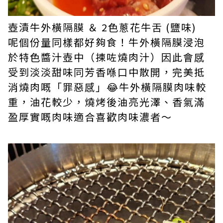
壺漬牛外橫隔膜 ＆ 2色蔥花牛舌 (鹽味)
呢個份量同樣都好夠食！牛外橫隔膜浸泡
於特色醬汁壺中（揀咗燒肉汁）因此會感
受到淡淡甜味同芳香喺口中散開，完美抵
消燒肉嘅「罪惡感」😂牛外橫隔膜肉味較
重，油花較少，燒烤後油亮光澤、香氣滿
盈厚實嘅肉味適合喜歡肉味濃者～