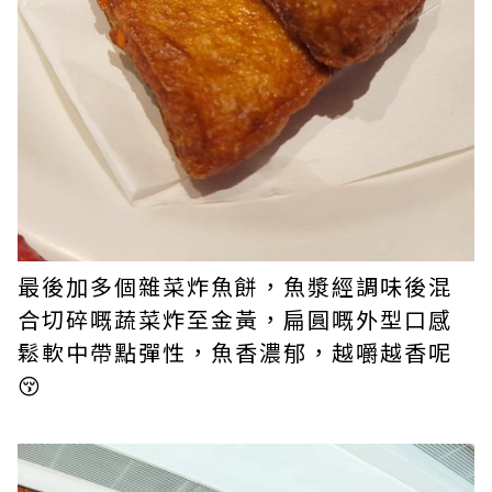
最後加多個雜菜炸魚餅，魚漿經調味後混
合切碎嘅蔬菜炸至金黃，扁圓嘅外型口感
鬆軟中帶點彈性，魚香濃郁，越嚼越香呢
😚