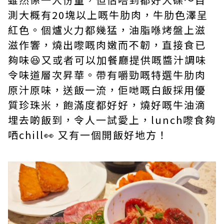
測大概有20塊以上嘅牛肋肉，牛肋色澤呈
紅色。個爐火力都幾猛，油脂喺烤盤上滋
滋作響，燒出嚟嘅肉嫩而不韌，直接食已
夠味😆又或者可以加餐廳提供嘅醬汁調味
令味道層次昇華。帶有嚼勁嘅特選牛肋肉
原汁原味，送飯一流，佢哋嘅白飯採用優
質珍珠米，飽滿度都好好，燒好嘅牛油滴
埋去啲飯到，令人一試愛上，lunch嚟食夠
哂chill👀 又有一個開飯好地方！