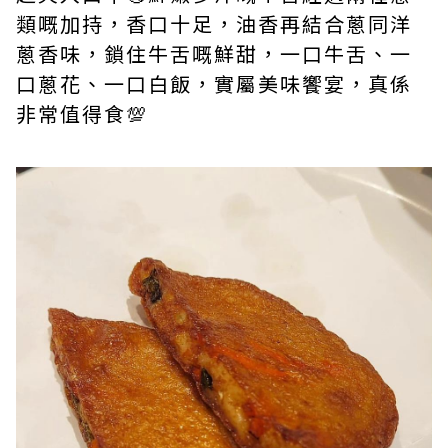
類嘅加持，香口十足，油香再結合蔥同洋
蔥香味，鎖住牛舌嘅鮮甜，一口牛舌、一
口蔥花、一口白飯，實屬美味饗宴，真係
非常值得食💯