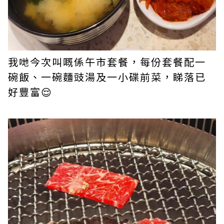
我哋今次叫嘅係午市套餐，每份套餐配一
碗飯、一碗麵豉湯及一小碟前菜，睇落已
好豐富😌