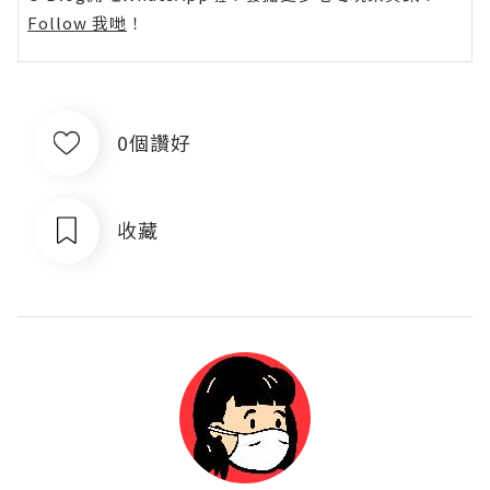
Follow 我哋
！
0個讚好
收藏