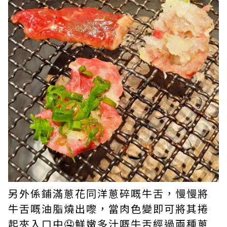
另外係鋪滿蔥花同洋蔥碎嘅牛舌，慢慢將
牛舌嘅油脂燒出嚟，當肉色變即可將其捲
起夾入口中🤤鮮嫩多汁嘅牛舌經過兩種蔥