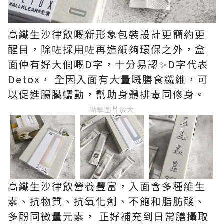
高纖生沙律飲嘅新形象包裝設計更簡約更
醒目，除咗採用咗再造紙夠環保之外，盒
面仲有好大個嘅D字，十分易認✨D字代表
Detox， 全因入面有大量嘅膳食纖維，可
以促進腸臟蠕動，幫助身體排毒同修身。
點擊圖片放大
高纖生沙律飲營養豐富，入面含多種維生
素、抗物質、抗氧化劑、不飽和脂肪酸、
多酚同微量元素， 正好補充到日常膳攝取