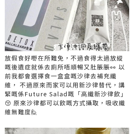
放假食好嘢在所難免，不過食得太過放縱
嘅後遺症就係去廁所唔順暢又肚脹脹👀 以
前我都會選擇食一盒盒嘅沙律去補充纖
維， 不過原來而家可以用新沙律替代，講
緊嘅係Future Salad嘅「高纖新沙律飲」
😚 原來沙律都可以飲嘅方式攝取，吸收纖
維無難度🙋