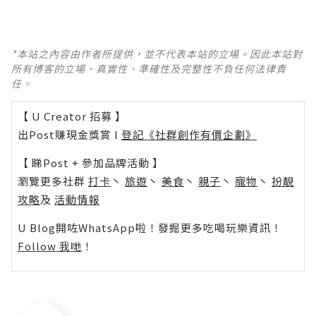
*本站之內容由作者所提供，並不代表本站的立場。因此本站對
所有博客的立場、真實性、準確性及完整性不負任何法律責
任。
【 U Creator 招募 】
出Post賺現金獎賞 l
登記《社群創作有價企劃》
【 睇Post + 參加品牌活動 】
瀏覽更多社群
打卡
丶
旅遊
丶
美食
丶
親子
丶
寵物
丶
扮靚
攻略
及
活動情報
U Blog開咗WhatsApp啦！發掘更多吃喝玩樂資訊！
Follow 我哋
！