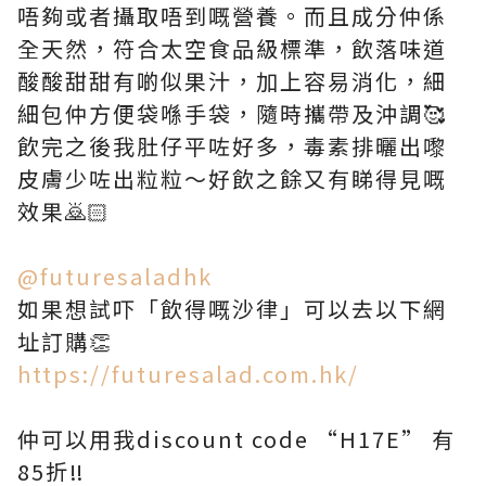
唔夠或者攝取唔到嘅營養。而且成分仲係
全天然，符合太空食品級標準，飲落味道
酸酸甜甜有啲似果汁，加上容易消化，細
細包仲方便袋喺手袋，隨時攜帶及沖調🥰
飲完之後我肚仔平咗好多，毒素排曬出嚟
皮膚少咗出粒粒～好飲之餘又有睇得見嘅
效果🙇🏻
@futuresaladhk
如果想試吓「飲得嘅沙律」可以去以下網
址訂購👏
https://futuresalad.com.hk/
仲可以用我discount code “H17E” 有
85折‼️