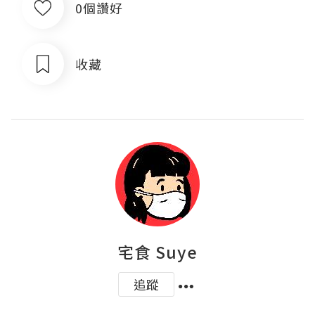
0個讚好
收藏
宅食 Suye
追蹤