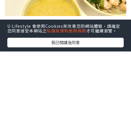
夏天要 Keep Fit 增肌減脂💃，但偏偏一到
U Lifestyle 會使用Cookies來改善您的網站體驗，請確定
熱天就想食好西，平時聽見「健康餐/減肥
您同意接受本網站之
私隱政策和使用條款
才可繼續瀏覽。
餐」三個字都驚會好Dry，試完Oliver’s
我已閱讀及同意
Super Sandwiches 同名廚 Hilda
Leung 聯乘推出嘅全新夏日「Eat to Fit
Menu✨」完全刷新觀念～好味仲要超低負
擔💯
點擊圖片放大
+3