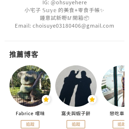
IG: @ohsuyehere

小宅子 𝕊𝕦𝕪𝕖 的美食+零食手帳✨

鍾意試新嘢🥢開箱📦

Email: choisuye03180406@gmail.com
推薦博客
Fabrice 嚐味
窩夫與蝦子餅
戀吃車
追蹤
追蹤
追蹤