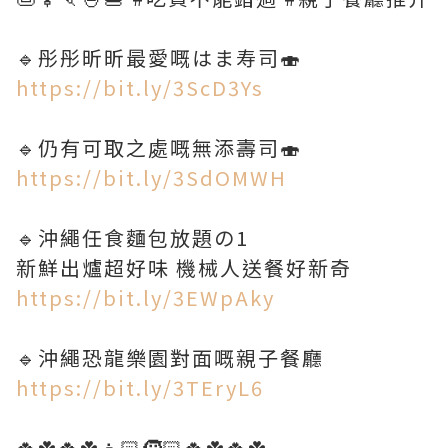
🔹彤彤昕昕最愛嘅はま寿司🍣
https://bit.ly/3ScD3Ys
🔹仍有可取之處嘅無添壽司🍣
https://bit.ly/3SdOMWH
🔹沖繩任食麵包放題の1
新鮮出爐超好味 機械人送餐好新奇
https://bit.ly/3EWpAky
🔹沖繩恐龍樂園對面嘅親子餐廳
https://bit.ly/3TEryL6
🍀☘️🍀☘️👧🏻🧒🏻🍀☘️🍀☘️