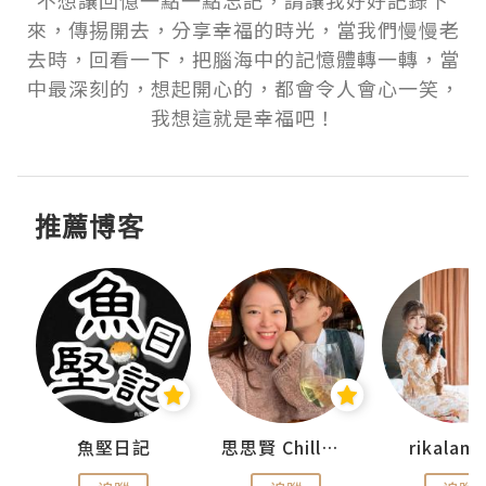
來，傳掦開去，分享幸福的時光，當我們慢慢老
去時，回看一下，把腦海中的記憶體轉一轉，當
中最深刻的，想起開心的，都會令人會心一笑，
我想這就是幸福吧！
推薦博客
urnal
魚堅日記
思思賢 ChillMyBabe
rikala