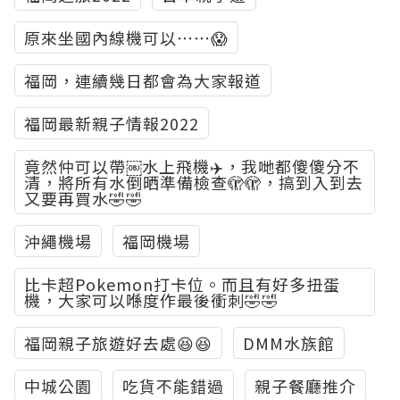
原來坐國內線機可以⋯⋯😱
福岡，連續幾日都會為大家報道
福岡最新親子情報2022
竟然仲可以帶￼水上飛機✈️，我哋都傻傻分不
清，將所有水倒晒準備檢查🫣🫣，搞到入到去
又要再買水🤣🤣
沖繩機場
福岡機場
比卡超Pokemon打卡位。而且有好多扭蛋
機，大家可以喺度作最後衝刺🤣🤣
福岡親子旅遊好去處😆😆
DMM水族館
中城公園
吃貨不能錯過
親子餐廳推介