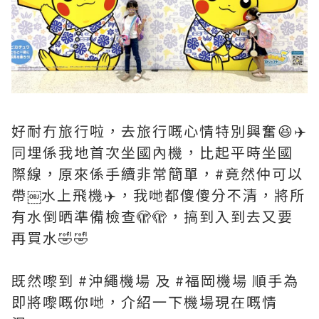
好耐冇旅行啦，去旅行嘅心情特別興奮😆✈️
同埋係我地首次坐國內機，比起平時坐國
際線，原來係手續非常簡單，#竟然仲可以
帶￼水上飛機✈️，我哋都傻傻分不清，將所
有水倒晒準備檢查🫣🫣，搞到入到去又要
再買水🤣🤣
既然嚟到 #沖繩機場 及 #福岡機場 順手為
即將嚟嘅你哋，介紹一下機場現在嘅情