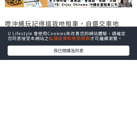
嚟沖繩玩記得搵我哋租車，自選交車地
點，方便快捷，語言溝通方便，而且價錢
U Lifestyle 會使用Cookies來改善您的網站體驗，請確定
您同意接受本網站之
私隱政策和使用條款
才可繼續瀏覽。
仲好實惠添呀，支持吓我哋🙏🏻🙏🏻😊
我已閱讀及同意
🔸#沖繩租車公司
#沖繩自駕遊
Enjoy Okinawa l 沖繩自駕遊租車公司
https://www.facebook.com/profile.p
hp?id=100092559141229
沖繩真係好啱親子嚟旅行，一來佢距離香
港唔使兩個鐘頭嘅飛機，如果你初次帶小
朋友出去國旅行🧳，沖繩絕對係一個測試