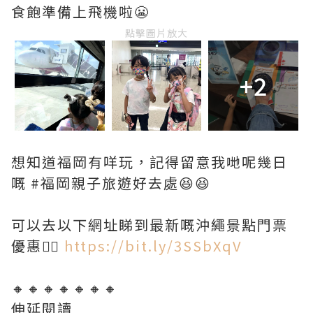
食飽準備上飛機啦😬
點擊圖片放大
+2
想知道福岡有咩玩，記得留意我哋呢幾日
嘅 #福岡親子旅遊好去處😆😆
可以去以下網址睇到最新嘅沖繩景點門票
優惠👍🏻
https://bit.ly/3SSbXqV
🔸🔸🔸🔸🔸🔸🔸
伸延閱讀