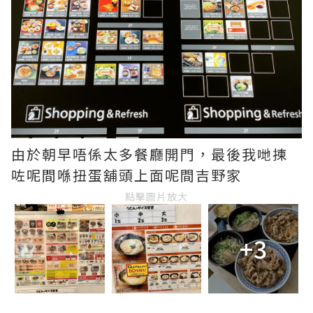
由於朝早唔係太多餐廳開門，最後我哋揀
咗呢間喺扭蛋舖頭上面呢間吉野家
點擊圖片放大
+3