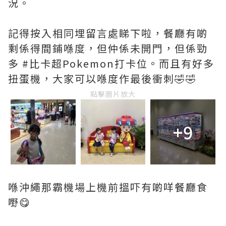
況。
記得按入相同埋留言處睇下啦，餐廳有啲
剩係得間鋪喺度，但仲係未開門，但係勁
多 #比卡超Pokemon打卡位。而且有好多
扭蛋機，大家可以喺度作最後衝刺🤣🤣
點擊圖片放大
+9
喺沖繩那霸機場上機前搵吓有啲咩餐廳食
嘢😋