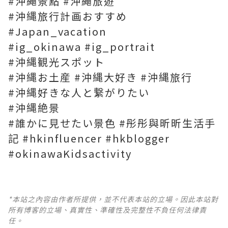
#沖繩景點 #沖繩旅遊
#沖縄旅行計画おすすめ
#Japan_vacation
#ig_okinawa #ig_portrait
#沖縄観光スポット
#沖縄お土産 #沖縄大好き #沖縄旅行
#沖縄好きな人と繋がりたい
#沖縄絶景
#誰かに見せたい景色 #彤彤與昕昕生活手
記 #hkinfluencer #hkblogger
#okinawaKidsactivity
*本站之內容由作者所提供，並不代表本站的立場。因此本站對
所有博客的立場、真實性、準確性及完整性不負任何法律責
任。