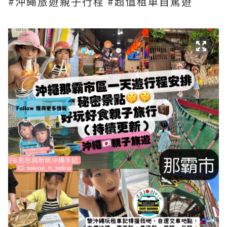
#沖繩旅遊親子行程 #超值租車自駕遊