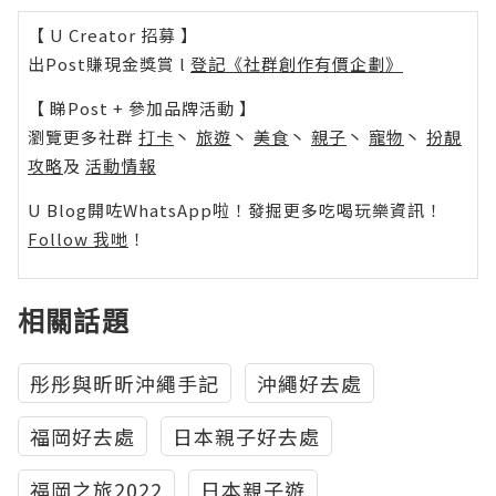
【 U Creator 招募 】
出Post賺現金獎賞 l
登記《社群創作有價企劃》
【 睇Post + 參加品牌活動 】
瀏覽更多社群
打卡
丶
旅遊
丶
美食
丶
親子
丶
寵物
丶
扮靚
攻略
及
活動情報
U Blog開咗WhatsApp啦！發掘更多吃喝玩樂資訊！
Follow 我哋
！
相關話題
彤彤與昕昕沖繩手記
沖繩好去處
福岡好去處
日本親子好去處
福岡之旅2022
日本親子遊