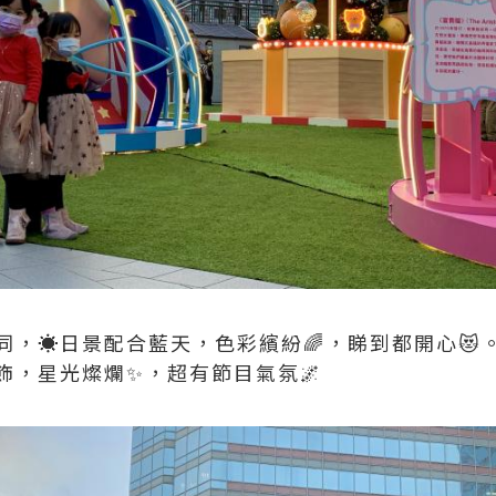
，☀️日景配合藍天，色彩繽紛🌈，睇到都開心😻
飾，星光燦爛✨，超有節目氣氛🌌