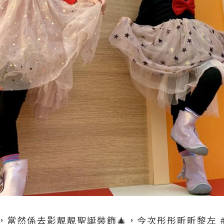
當然係去影靚靚聖誕裝飾🎄，今次彤彤昕昕黎左 #