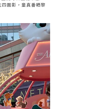
住四圍影，童真番晒黎