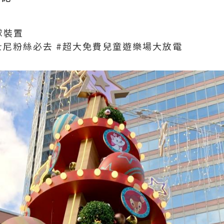
球裝置
士尼粉絲必去 #超大免費兒童遊樂場大放電