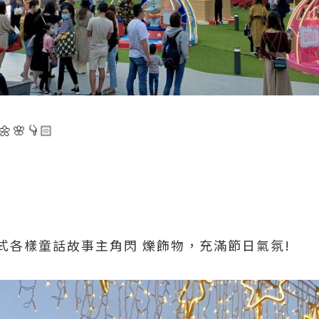
🌸👇🏻
式各樣童話故事主角閃 爍飾物，充滿節日氣氛!