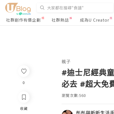
社群創作有價企劃
社群熱話
成為U Creator
親子
#迪士尼經典童
必去 #超大免
0
瀏覽次數:560
收藏
彤彤與昕昕生活