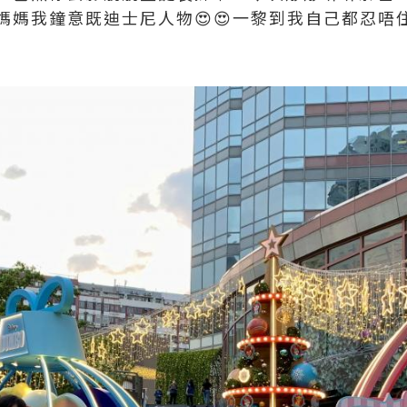
媽媽我鐘意既迪士尼人物😍😍一黎到我自己都忍唔