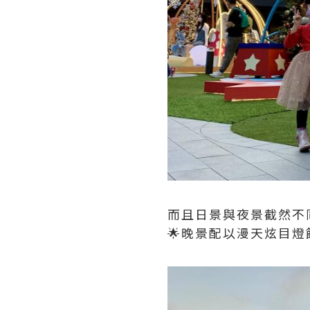
而且日景與夜景截然不同
🌟晚景配以漫天炫目燈