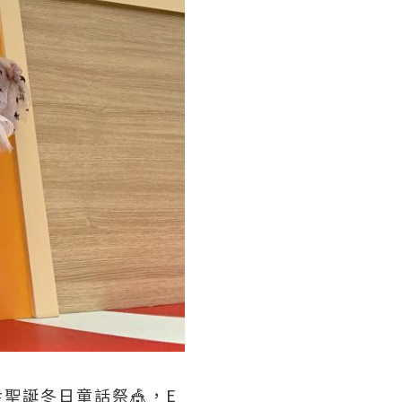
聖誕冬日童話祭🎪，E