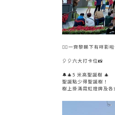
👇🏻一齊黎睇下有咩影啦🌼
🎈🎈六大打卡位📸
🔔🎄5 米高聖誕樹 🎄
聖誕點少得聖誕樹！
樹上掛滿霓虹燈牌及各