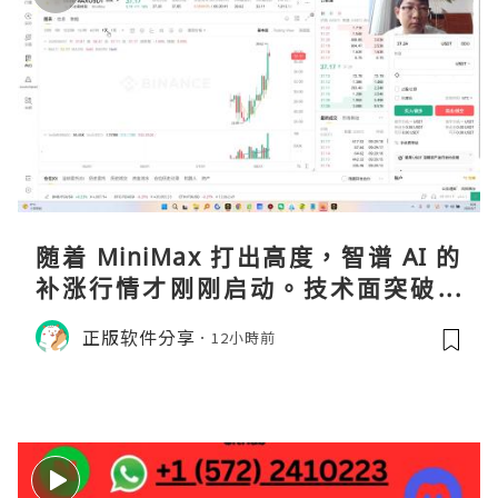
随着 MiniMax 打出高度，智谱 AI 的
补涨行情才刚刚启动。技术面突破在
即，基本面逻辑硬朗，目标先看 170，
正版软件分享
12小時前
顺势做多，在巨头上市潮来临前享受泡
沫化红利 开户美股返佣btc最高90%得
28U买服