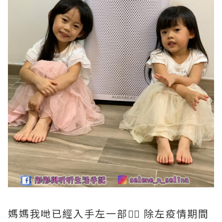
媽媽我哋已經入手左一部👍🏻 除左疫情期間