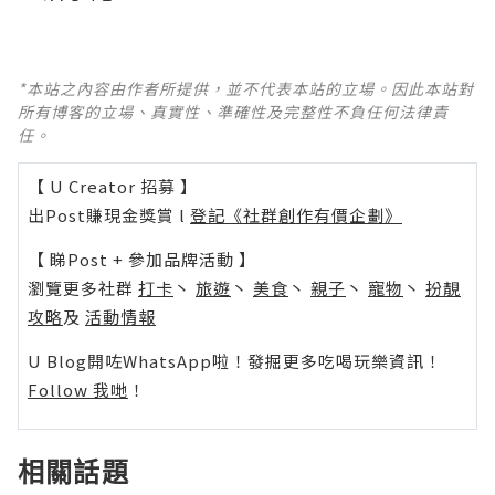
*本站之內容由作者所提供，並不代表本站的立場。因此本站對
所有博客的立場、真實性、準確性及完整性不負任何法律責
任。
【 U Creator 招募 】
出Post賺現金獎賞 l
登記《社群創作有價企劃》
【 睇Post + 參加品牌活動 】
瀏覽更多社群
打卡
丶
旅遊
丶
美食
丶
親子
丶
寵物
丶
扮靚
攻略
及
活動情報
U Blog開咗WhatsApp啦！發掘更多吃喝玩樂資訊！
Follow 我哋
！
相關話題