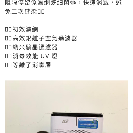
阻隔停留係濾網既細菌🦠，快速消滅，避
免二次感染👍🏻
👉🏻初效濾網
👉🏻高效銀離子空氣過濾器
👉🏻納米礦晶過濾器
👉🏻消毒效能 UV 燈
👉🏻等離子消毒層