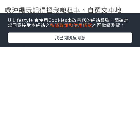
嚟沖繩玩記得搵我哋租車，自選交車地
點，方便快捷，語言溝通方便，而且價錢
U Lifestyle 會使用Cookies來改善您的網站體驗，請確定
您同意接受本網站之
私隱政策和使用條款
才可繼續瀏覽。
仲好實惠添呀，支持吓我哋🙏🏻🙏🏻😊
我已閱讀及同意
🔸#沖繩租車公司
#沖繩自駕遊
Enjoy Okinawa l 沖繩自駕遊租車公司
https://www.facebook.com/profile.p
hp?id=100092559141229
沖繩真係好啱親子嚟旅行，一來佢距離香
港唔使兩個鐘頭嘅飛機，如果你初次帶小
朋友出去國旅行🧳，沖繩絕對係一個測試
點。