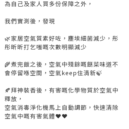
為自己及家人買多份保障之外，
我們實測後，發現
🌿家居空氣質素好咗，塵埃細菌減少，彤
彤昕昕打乞嗤嘅次數明顯減少
🌾煮完飯之後，空氣中殘餘嘅餸菜味道不
會停留喺空間，空氣keep住清新🍃
🍂拜神裝香後，有害嘅化學物質於空氣中
釋放，
空氣消毒淨化機馬上自動調節，快速清除
空氣中嘅有害氣體❤️❤️