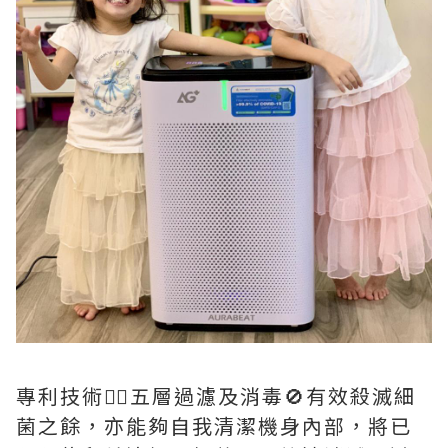
專利技術🖐🏻五層過濾及消毒🚫有效殺滅細
菌之餘，亦能夠自我清潔機身內部，將已