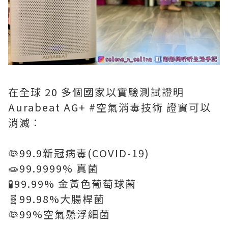
在全球 20 多個國家以實驗測試證明
Aurabeat AG+ #空氣消毒技術 證實可以
消滅：
🦠99.9新冠病毒(COVID-19)
🧫99.9999% 真菌
🧪99.99% 金黃色葡萄球菌
🧬99.98%大腸桿菌
🦠99%空氣懸浮細菌