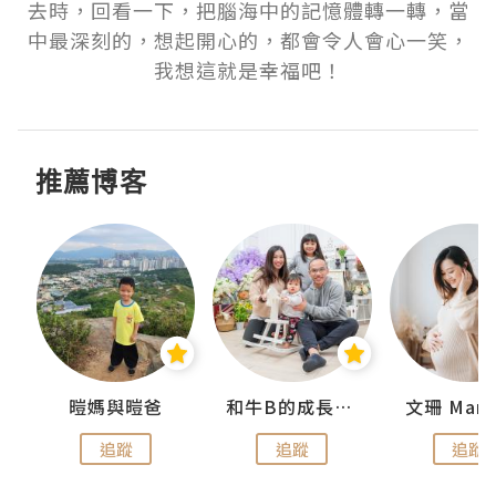
去時，回看一下，把腦海中的記憶體轉一轉，當
中最深刻的，想起開心的，都會令人會心一笑，
我想這就是幸福吧！
推薦博客
 Swan
暟媽與暟爸
和牛B的成長日記
文珊 ManS
追蹤
追蹤
追蹤