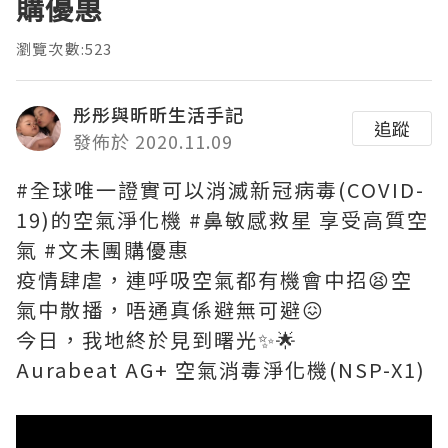
購優惠
瀏覽次數:523
彤彤與昕昕生活手記
追蹤
發佈於 2020.11.09
#全球唯一證實可以消滅新冠病毒(COVID-
19)的空氣淨化機 #鼻敏感救星 享受高質空
氣 #文未團購優惠
疫情肆虐，連呼吸空氣都有機會中招😫空
氣中散播，唔通真係避無可避😖
今日，我地終於見到曙光✨🌟
Aurabeat AG+ 空氣消毒淨化機(NSP-X1)