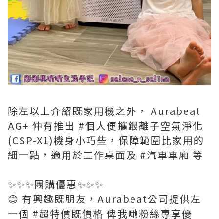
除左以上介紹既家用機之外， Aurabeat
AG+ 仲有推出 #個人便攜銀離子空氣淨化
(CSP-X1)機身小巧些，保障範圍比家用的
細一點，適用於工作桌面及 #汽車車廂 等
✨✨✨團購優惠✨✨✨
😊 有興趣既朋友，Aurabeat公司提供左
一個 #超特價既價格 俾我哋粉絲專享優