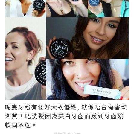
呢隻牙粉有個好大既優點, 就係唔會傷害琺
瑯質!! 唔洗驚因為美白牙齒而感到牙齒酸
軟同不適。
點擊圖片放大