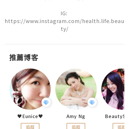
IG: 
https://www.instagram.com/health.life.beau
ty/
推薦博客
h 夏沫
♥Eunice♥
Amy Ng
追蹤
追蹤
追蹤