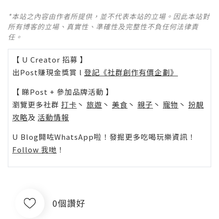
*本站之內容由作者所提供，並不代表本站的立場。因此本站對
所有博客的立場、真實性、準確性及完整性不負任何法律責
任。
【 U Creator 招募 】
出Post賺現金獎賞 l
登記《社群創作有價企劃》
【 睇Post + 參加品牌活動 】
瀏覽更多社群
打卡
丶
旅遊
丶
美食
丶
親子
丶
寵物
丶
扮靚
攻略
及
活動情報
U Blog開咗WhatsApp啦！發掘更多吃喝玩樂資訊！
Follow 我哋
！
0個讚好