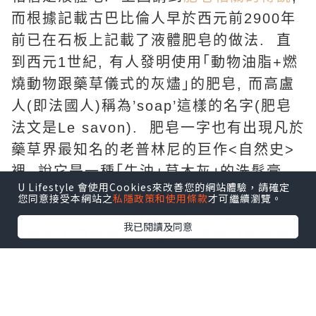
而根據記載古巴比倫人早於西元前2900年
前已在石板上記載了液體肥皂的做法. 直
到西元1世紀, 有人發明使用｢動物油脂+燃
燒動物跟藥草儀式的灰燼｣的肥皂, 而高盧
人(即法國人)稱為’soap’這樣的名字(肥皂
法文是Le savon). 肥皂一字也有出現凡於
藥草界最知名的老普林尼的巨作<自然史>
裡, 說它是一種｢牛油+草木灰｣的洗髮膏.
U Lifestyle 會使用Cookies來改善您的網站體驗，請確定
而塊狀肥皂就是在大約7世紀時在敘利亞地
您同意接受本網站之
私隱政策和使用條款
才可繼續瀏覽。
區發明出來. 不過真正大量生產是從12世紀
我已閱讀及同意
阿拉伯人因技術進步進而能提煉出純鹼後,
才能開始大量生產. 當時敘利亞的阿勒坡､
摩洛哥的費茲､巴勒斯坦的納布盧斯等地區
都是著名的塊狀肥皂出產地.