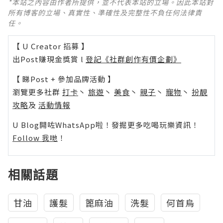
*本站之內容由作者所提供，並不代表本站的立場。因此本站對
所有博客的立場、真實性、準確性及完整性不負任何法律責
任。
【 U Creator 招募 】
出Post賺現金獎賞 l
登記《社群創作有價企劃》
【 睇Post + 參加品牌活動 】
瀏覽更多社群
打卡
丶
旅遊
丶
美食
丶
親子
丶
寵物
丶
扮靚
攻略
及
活動情報
U Blog開咗WhatsApp啦！發掘更多吃喝玩樂資訊！
Follow 我哋
！
相關話題
甘油
護髮
篦麻油
洗髮
何首烏