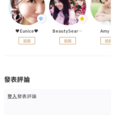
h 夏沫
♥Eunice♥
BeautySearch
Amy N
追蹤
追蹤
追蹤
發表評論
登入
發表評論