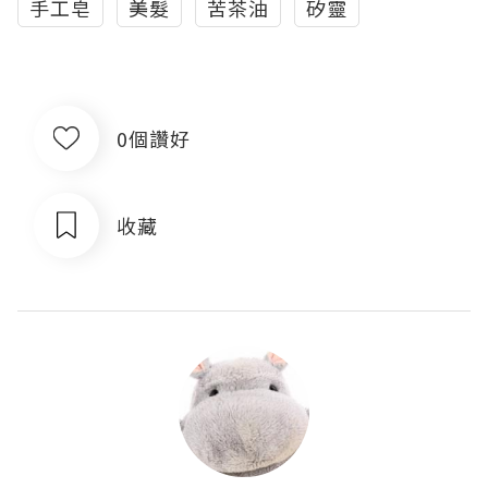
手工皂
美髮
苦茶油
矽靈
0個讚好
收藏