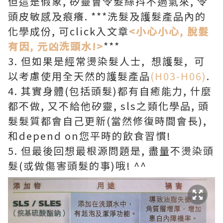
但這是假象, 矽靈會令髮絲抖不過氣來, 令
頭皮敏感及痕癢. ***洗髮及護髮產品內的
化學成份, 可click入文章
<小心小心, 脫髮
有因, 元凶洗頭水!>
***
3. 但如果是經常燙染髮人士, 想護髮, 可
以考慮使用全天然的護髮產品
(H03-H06)
.
4. 其實身體(包括頭髮)都有自癒能力, 什麼
都不做, 又不給他矽靈, sls之類化學品, 頭
髮髮質都會自己更新(當然修復時間會長),
和depend on您平時的飲食習慣!
5. 但最後回想最根源問題是, 盡量不燙染頭
髮(或做傷害頭髮的事)哦! ^^