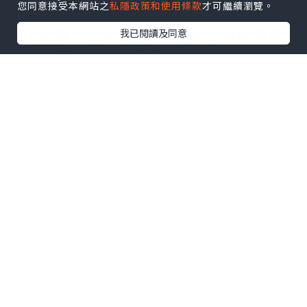
您同意接受本網站之
私隱政策和使用條款
才可繼續瀏覽。
險，且部分高品質款式支援直接感應，讓
你無需取出卡片就能流暢進站。對於講究
我已閱讀及同意
生活美學的用戶，選擇
iPhone MagSafe
精細織紋卡套
則能兼具手感與環保理念，
讓配件成為個人風格的延伸。
如何挑選最適合你的
MagSafe 卡套
市面上的產品琳瑯滿目，挑選
MagSafe
Wallet
時，磁吸力的強度與收納數量是關
鍵。建議選擇可容納 2-3 張卡片的款式，
並確認其是否具備屏蔽功能以保護卡片磁
條。如果你擔心遺失，具備「尋找」功能
的
MagSafe 錢包
更是能讓你隨時掌握卡片
位置，告別丟三落四的惡夢。