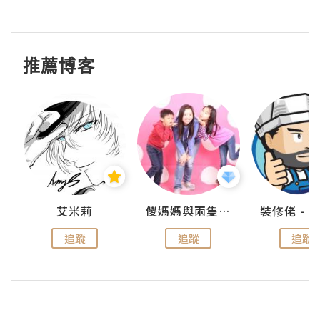
推薦博客
點滴
艾米莉
儍媽媽與兩隻小魔怪之家
追蹤
追蹤
追蹤