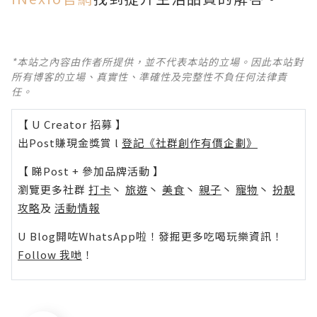
*本站之內容由作者所提供，並不代表本站的立場。因此本站對
所有博客的立場、真實性、準確性及完整性不負任何法律責
任。
【 U Creator 招募 】
出Post賺現金獎賞 l
登記《社群創作有價企劃》
【 睇Post + 參加品牌活動 】
瀏覽更多社群
打卡
丶
旅遊
丶
美食
丶
親子
丶
寵物
丶
扮靚
攻略
及
活動情報
U Blog開咗WhatsApp啦！發掘更多吃喝玩樂資訊！
Follow 我哋
！