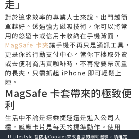
走」
對於追求效率的專業人士來說，出門越簡
單越好。透過強力磁吸技術，你可以將常
用的悠遊卡或信用卡收納在手機背面，
MagSafe 卡夾
讓手機不再只是通訊工具，
更是你的行動支付中心。當你下樓取外賣
或去便利商店買咖啡時，不再需要帶沉重
的長夾，只需抓起 iPhone 即可輕鬆上
陣。
MagSafe 卡套帶來的極致便
利
生活中不論是搭乘捷運還是進入公司大
樓，感應卡片是每天的標準動作。使用
iPhone MagSafe 卡套
能有效減少掉卡風
U Lifestyle 會使用Cookies來改善您的網站體驗，請確定