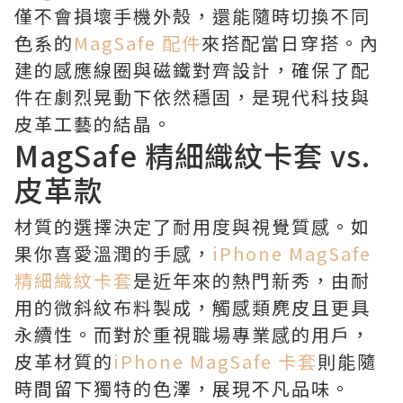
僅不會損壞手機外殼，還能隨時切換不同
色系的
MagSafe 配件
來搭配當日穿搭。內
建的感應線圈與磁鐵對齊設計，確保了配
件在劇烈晃動下依然穩固，是現代科技與
皮革工藝的結晶。
MagSafe 精細織紋卡套 vs.
皮革款
材質的選擇決定了耐用度與視覺質感。如
果你喜愛溫潤的手感，
iPhone MagSafe
精細織紋卡套
是近年來的熱門新秀，由耐
用的微斜紋布料製成，觸感類麂皮且更具
永續性。而對於重視職場專業感的用戶，
皮革材質的
iPhone MagSafe 卡套
則能隨
時間留下獨特的色澤，展現不凡品味。