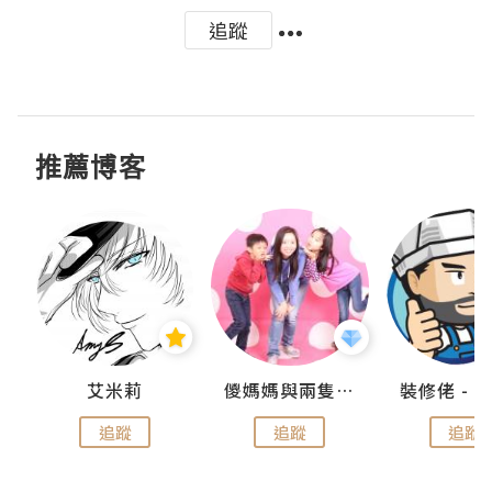
追蹤
推薦博客
點滴
艾米莉
儍媽媽與兩隻小魔怪之家
追蹤
追蹤
追蹤