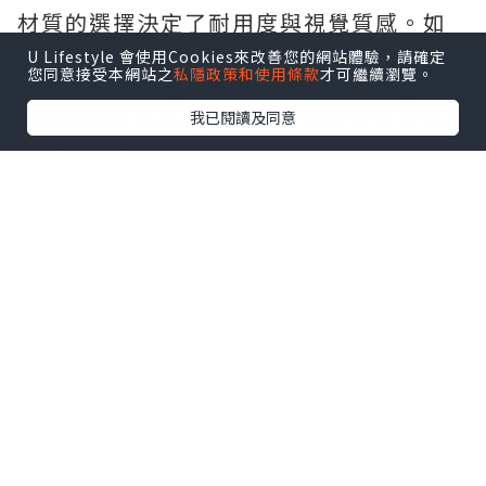
材質的選擇決定了耐用度與視覺質感。如
果你喜愛溫潤的手感，
iPhone MagSafe
U Lifestyle 會使用Cookies來改善您的網站體驗，請確定
您同意接受本網站之
私隱政策和使用條款
才可繼續瀏覽。
精細織紋卡套
是近年來的熱門新秀，由耐
用的微斜紋布料製成，觸感類麂皮且更具
我已閱讀及同意
永續性。而對於重視職場專業感的用戶，
皮革材質的
iPhone MagSafe 卡套
則能隨
時間留下獨特的色澤，展現不凡品味。
兼具支架與收納的MagSafe
新趨勢
現在的
MagSafe 卡包
市場已趨向多功能發
展。除了基本的收納功能，許多進化版的
MagSafe 配件 還加入了無段式支架設計，
無論是橫放追劇還是直放刷社群媒體都非
常方便，這種多合一的
MagSafe 錢包
大大