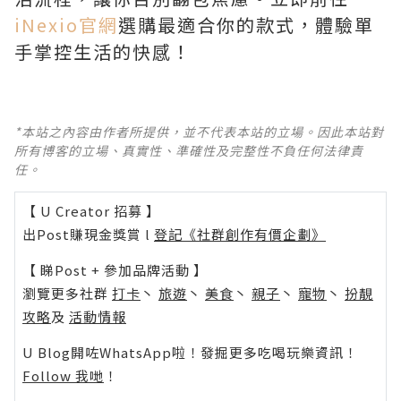
iNexio官網
選購最適合你的款式，體驗單
手掌控生活的快感！
*本站之內容由作者所提供，並不代表本站的立場。因此本站對
所有博客的立場、真實性、準確性及完整性不負任何法律責
任。
【 U Creator 招募 】
出Post賺現金獎賞 l
登記《社群創作有價企劃》
【 睇Post + 參加品牌活動 】
瀏覽更多社群
打卡
丶
旅遊
丶
美食
丶
親子
丶
寵物
丶
扮靚
攻略
及
活動情報
U Blog開咗WhatsApp啦！發掘更多吃喝玩樂資訊！
Follow 我哋
！