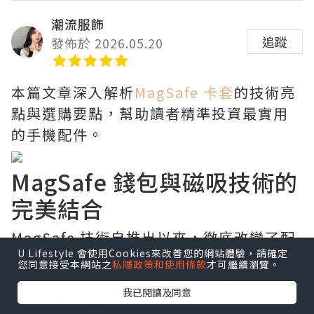
潮流服飾
追蹤
發佈於 2026.05.20
本篇文章深入解析
MagSafe 卡套
的技術亮
點與選購要點，幫助讀者精準投資最實用
的手機配件。
MagSafe 錢包與磁吸技術的
完美結合
MagSafe 技術自推出以來，徹底改變了配
U Lifestyle 會使用Cookies來改善您的網站體驗，請確定
件的連接方式。比起傳統背貼式卡包，
您同意接受本網站之
私隱政策和使用條款
才可繼續瀏覽。
MagSafe 卡夾
具備隨拆隨裝的靈活性，不
我已閱讀及同意
僅不會損壞手機外殼，還能隨時切換不同