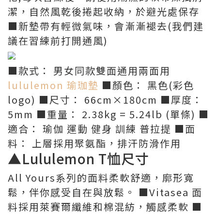
潔，自然風乾後捲起收納，於避光處保存
■新墊帶有輕微氣味，會漸漸褪去(我們建
議在習練前打開通風)
■款式： 男女同款雙面通用兩面用
lululemon 瑜珈墊
■顏色： 黑色(彩色
logo) ■尺寸： 66cm×180cm ■厚度：
5mm ■重量： 2.38kg = 5.24lb (單條) ■
適合： 瑜伽 運動 健身 訓練 普拉提 ■面
料： 上層採用聚氨酯，排汗防滑作用
▲Lululemon T恤尺寸
All Yours系列的面料柔軟舒適，廓形寬
鬆，伴你感受自在與放鬆。 ■Vitasea 面
料採用萊賽爾纖維和棉混紡，觸感柔軟 ■