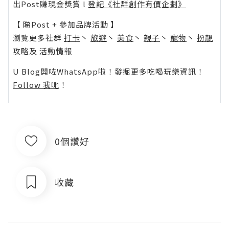
出Post賺現金獎賞 l
登記《社群創作有價企劃》
【 睇Post + 參加品牌活動 】
瀏覽更多社群
打卡
丶
旅遊
丶
美食
丶
親子
丶
寵物
丶
扮靚
攻略
及
活動情報
U Blog開咗WhatsApp啦！發掘更多吃喝玩樂資訊！
Follow 我哋
！
0個讚好
收藏