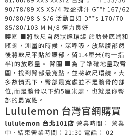
90/78/89 XS XS/4 輕盈排汗 G**f 167/62
90/80/98 S S/6 活動自如 D**s 170/70
85/80/103 M M/8 彈力良好
腰圍 ■將軟尺自然狀態環繞 於肋骨底端和
髖骨，測量的時候，深呼吸，放鬆腹部然
後將軟尺平貼於腰部，留1.4厘米(約一指
半)的放鬆量。 臀圍 ■為 了準確地量取臀
圍，找到臀部最寬點，並將軟尺環繞。大
多數情況下，臀部最寬處並不是髖骨的部
位,而是髖骨以下約5厘米處，也就是你臀
部的最寬點。
Lululemon 台灣官網購買
lululemon 台北101店
營業時間： 營業
中 ⋅ 結束營業時間：21:30 電話： 02