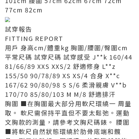
101cm 腰圍 57cm 62cm 67cm 72cm
77cm 82cm
試穿報告
FITTING REPORT
用戶 身高cm/體重kg 胸圍/腰圍/臀圍cm
平常尺碼 試穿尺碼 試穿感受 J**k 160/44
81/66/89 XXS XXS/2 舒適修身 L**z
155/50 90/78/89 XS XS/4 合身 X**c
167/62 90/80/98 S S/6 柔滑親膚 V**b
170/70 85/80/103 M M/8 舒適排汗
胸圍 ■在胸圍最大部分用軟尺環繞一 周量
取。 軟尺需保持平直但不要太鬆弛。運動
文胸款的測量，請參考文胸尺碼錶。 腰圍
■將軟尺自然狀態環繞於肋骨底端和髖