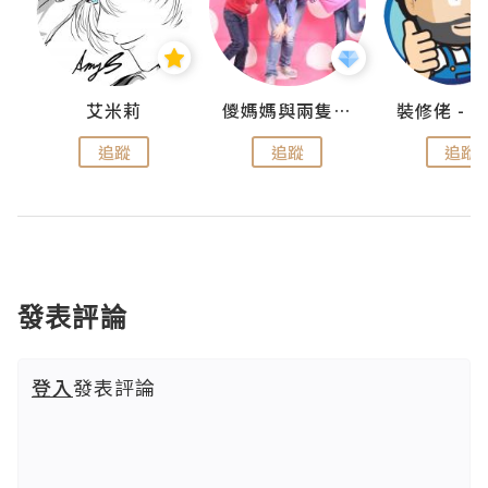
點滴
艾米莉
儍媽媽與兩隻小魔怪之家
追蹤
追蹤
追蹤
發表評論
登入
發表評論