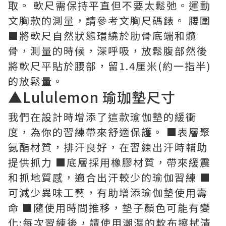
取。 軟尺需保持平直但不要太鬆弛。運動
文胸款的測量，請參考文胸尺碼錶。 腰圍
■將軟尺自然狀態環繞於肋骨底端和髖
骨，測量的時候，深呼吸，放鬆腹部然後
將軟尺平貼於腰部，留1.4厘米(約一指半)
的放鬆量。
▲Lululemon 瑜珈墊尺寸
我們在設計時增添了這款瑜伽墊的緩衝
度，為你的習練帶來舒適保護。 ■表層聚
氨酯材質，排汗良好，在習練出汗時輔助
提供抓力 ■底層採用橡膠材質，帶來緩震
和抓地質感，適合出汗較少的瑜伽習練 ■
可減少異味工藝，有助增添瑜伽墊使用壽
命 ■隨使用時間推移，墊子顏色可能有變
化;每次習練後，請使用潮濕的軟布擦拭清