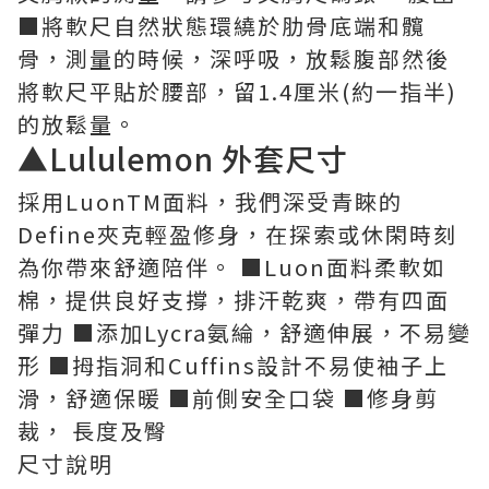
■將軟尺自然狀態環繞於肋骨底端和髖
骨，測量的時候，深呼吸，放鬆腹部然後
將軟尺平貼於腰部，留1.4厘米(約一指半)
的放鬆量。
▲Lululemon 外套尺寸
採用LuonTM面料，我們深受青睞的
Define夾克輕盈修身，在探索或休閑時刻
為你帶來舒適陪伴。 ■Luon面料柔軟如
棉，提供良好支撐，排汗乾爽，帶有四面
彈力 ■添加Lycra氨綸，舒適伸展，不易變
形 ■拇指洞和Cuffins設計不易使袖子上
滑，舒適保暖 ■前側安全口袋 ■修身剪
裁， 長度及臀
尺寸說明