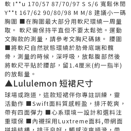
軟 I**u 170/57 87/70/97 S S/6 寬鬆休閒
Y**t 167/62 90/80/98 M M/8 建議小一碼
胸圍 ■在胸圍最大部分用軟尺環繞一周量
取。 軟尺需保持平直但不要太鬆弛。運動
文胸款的測量，請參考文胸尺碼錶。 腰圍
■將軟尺自然狀態環繞於肋骨底端和髖
骨，測量的時候，深呼吸，放鬆腹部然後
將軟尺平貼於腰部，留1.4厘米(約一指半)
的放鬆量。
▲Lululemon 短裙尺寸
球場或跑道，這款短裙伴你專註訓練，靈
活動作 ■Swift面料質感輕盈，排汗乾爽，
帶有四面彈力 ■心系環境一設計和選料注
重環保 ■內襯採用Luxtreme面料,帶網面
拼接結構，排汗良好，觸感涼爽順滑，帶