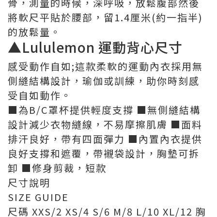
骨，測量的時候，深呼吸，放鬆腹部然後
將軟尺平貼於腰部，留1.4厘米(約一指半)
的放鬆量。
▲Lululemon 運動背心尺寸
感受動作自如;這款柔軟的運動內衣採用無
側縫結構設計，瑜伽或訓練，助你時刻感
受自如動作。
■為B/C罩杯提供輕度支撐 ■無側縫結構
設計減少衣物縫線，不易摩擦肌膚 ■面料
排汗良好，帶有四面彈力 ■內置內衣提供
良好支撐和遮覆，帶襯袋設計，胸墊可拆
卸 ■修身剪裁，短款
尺寸說明
SIZE GUIDE
尺碼 XXS/2 XS/4 S/6 M/8 L/10 XL/12 胸