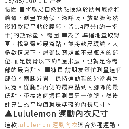
98/85/100 L L 合身
腰圍 ■將軟尺自然狀態環繞於肋骨底端和
髖骨，測量的時候，深呼吸，放鬆腹部然
後將軟尺平貼於腰部，留1.4厘米(約一指
半)的放鬆量。 臀圍 ■為了 準確地量取臀
圍，找到臀部最寬點，並將軟尺環繞。大
多數情況下，臀部最寬處並不是髖骨的部
位,而是髖骨以下約5厘米處，也就是你臀
部的最寬點。 ■褲長 請朋友幫忙測量這個
部位。兩腿分開，保持運動鞋的外端與肩
同寬。從腿部內側的最高點到內腳踝的最
低點，重複這個過程測量另一條腿，然後
計算出的平均值就是準確的內長尺寸。
▲Lululemon 運動內衣尺寸
這款
lululemon 運動內衣
適合多種運動，