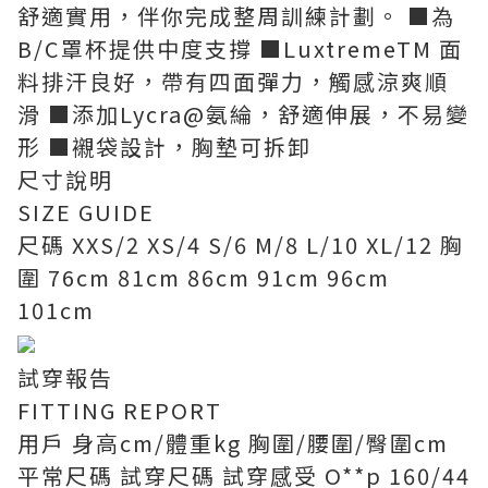
舒適實用，伴你完成整周訓練計劃。 ■為
B/C罩杯提供中度支撐 ■LuxtremeTM 面
料排汗良好，帶有四面彈力，觸感涼爽順
滑 ■添加Lycra@氨綸，舒適伸展，不易變
形 ■襯袋設計，胸墊可拆卸
尺寸說明
SIZE GUIDE
尺碼 XXS/2 XS/4 S/6 M/8 L/10 XL/12 胸
圍 76cm 81cm 86cm 91cm 96cm
101cm
試穿報告
FITTING REPORT
用戶 身高cm/體重kg 胸圍/腰圍/臀圍cm
平常尺碼 試穿尺碼 試穿感受 O**p 160/44