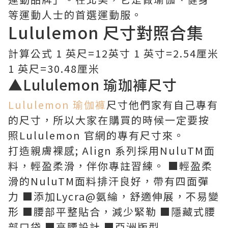
等運動人士的首選運動服。
Lululemon 尺寸對照合集
計算公式 1 英尺=12英寸 1 英寸=2.54厘米
1 英尺=30.48厘米
▲Lululemon 瑜珈褲尺寸
Lululemon 瑜伽褲
尺寸他們家有自己專有
的尺寸，所以大家在購買的時候一定要按
照Lululemon 官網的專有尺寸來。
打造親膚裸感; Align 系列採用NuluTM面
料，輕盈柔滑，伴你專註習練。 ■輕盈柔
滑的NuluTM面料排汗良好，帶有四面彈
力 ■添加Lycra@氨綸，舒適伸展，不易變
形 ■腰部平整貼合，減少緊勒 ■隱藏式腰
部口袋 ■高腰設計 ■亞洲版型